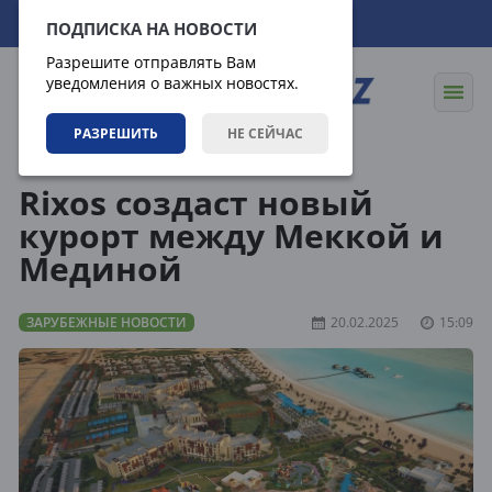
06.08.2026
17:52:58
ПОДПИСКА НА НОВОСТИ
Разрешите отправлять Вам
уведомления о важных новостях.
РАЗРЕШИТЬ
НЕ СЕЙЧАС
Новости
Зарубежные новости
Rixos создаст новый
курорт между Меккой и
Мединой
ЗАРУБЕЖНЫЕ НОВОСТИ
20.02.2025
15:09