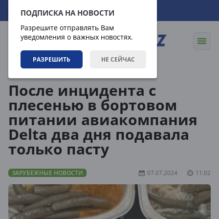
09.08.2026
14:08:05
ПОДПИСКА НА НОВОСТИ
Разрешите отправлять Вам
уведомления о важных новостях.
РАЗРЕШИТЬ
НЕ СЕЙЧАС
Новости
Зарубежные новости
После инцидента с
плесенью в бортовом
питании авиакомпания
Delta два дня подавала
только пасту
ЗАРУБЕЖНЫЕ НОВОСТИ
07.07.2024
11:02