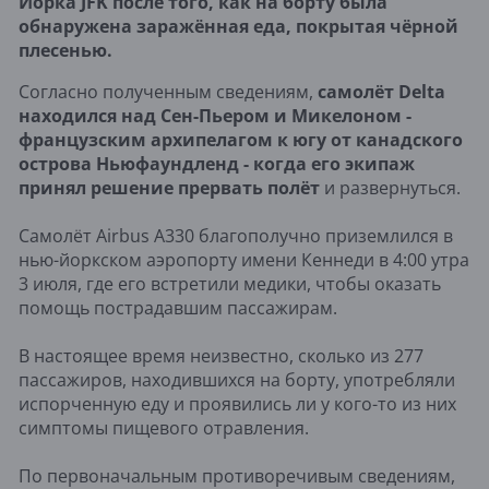
Йорка JFK после того, как на борту была
обнаружена заражённая еда, покрытая чёрной
плесенью.
Согласно полученным сведениям,
самолёт Delta
находился над Сен-Пьером и Микелоном -
французским архипелагом к югу от канадского
острова Ньюфаундленд - когда его экипаж
принял решение прервать полёт
и развернуться.
Самолёт Airbus A330 благополучно приземлился в
нью-йоркском аэропорту имени Кеннеди в 4:00 утра
3 июля, где его встретили медики, чтобы оказать
помощь пострадавшим пассажирам.
В настоящее время неизвестно, сколько из 277
пассажиров, находившихся на борту, употребляли
испорченную еду и проявились ли у кого-то из них
симптомы пищевого отравления.
По первоначальным противоречивым сведениям,