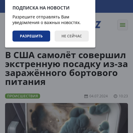
07.08.2026
03:20:35
ПОДПИСКА НА НОВОСТИ
Разрешите отправлять Вам
уведомления о важных новостях.
РАЗРЕШИТЬ
НЕ СЕЙЧАС
Новости
Происшествия
В США самолёт совершил
экстренную посадку из-за
заражённого бортового
питания
ПРОИСШЕСТВИЯ
04.07.2024
10:23