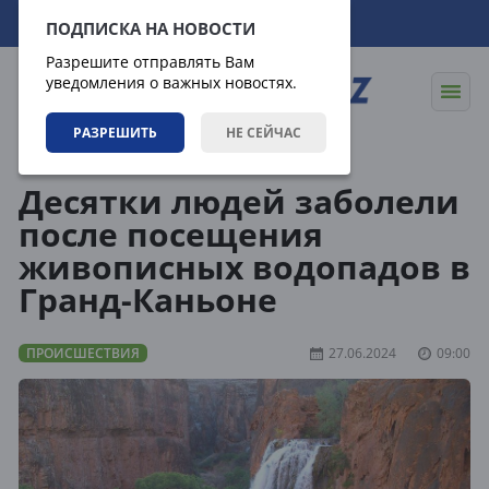
07.08.2026
21:21:27
ПОДПИСКА НА НОВОСТИ
Разрешите отправлять Вам
уведомления о важных новостях.
РАЗРЕШИТЬ
НЕ СЕЙЧАС
Новости
Происшествия
Десятки людей заболели
после посещения
живописных водопадов в
Гранд-Каньоне
ПРОИСШЕСТВИЯ
27.06.2024
09:00