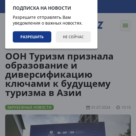
08.08.2026
12:16:45
ПОДПИСКА НА НОВОСТИ
Разрешите отправлять Вам
уведомления о важных новостях.
РАЗРЕШИТЬ
НЕ СЕЙЧАС
Новости
Зарубежные новости
ООН Туризм признала
образование и
диверсификацию
ключами к будущему
туризма в Азии
ЗАРУБЕЖНЫЕ НОВОСТИ
01.07.2024
10:16