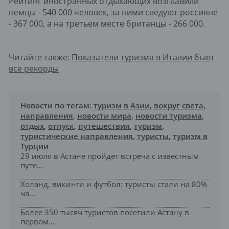
Рейтинг иностранных отдыхающих возглавили
немцы - 540 000 человек, за ними следуют россияне
- 367 000, а на третьем месте британцы - 266 000.
Читайте также:
Показатели туризма в Италии бьют
все рекорды
Новости по тегам:
туризм в Азии
,
вокруг света
,
направления
,
новости мира
,
новости туризма
,
отдых
,
отпуск
,
путешествия
,
туризм
,
туристические направления
,
туристы
,
туризм в
Турции
29 июля в Астане пройдет встреча с известным
путе...
Холанд, викинги и футбол: туристы стали на 80%
ча...
Более 350 тысяч туристов посетили Астану в
первом...