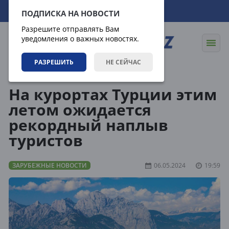
07.08.2026
01:09:14
ПОДПИСКА НА НОВОСТИ
Разрешите отправлять Вам
уведомления о важных новостях.
РАЗРЕШИТЬ
НЕ СЕЙЧАС
Новости
Зарубежные новости
На курортах Турции этим
летом ожидается
рекордный наплыв
туристов
ЗАРУБЕЖНЫЕ НОВОСТИ
06.05.2024
19:59