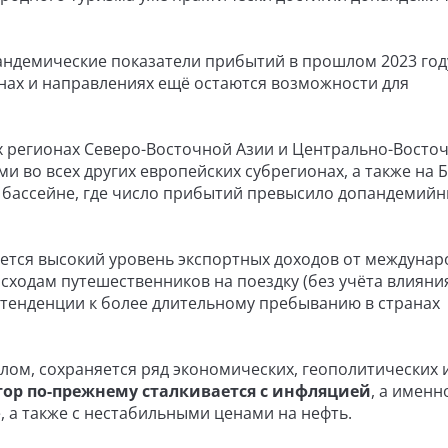
андемические показатели прибытий в прошлом 2023 год
ионах и направлениях ещё остаются возможности для
х регионах Северо-Восточной Азии и Центрально-Восто
и во всех других европейских субрегионах, а также на
м бассейне, где число прибытий превысило допандемий
ечается высокий уровень экспортных доходов от междуна
сходам путешественников на поездку (без учёта влияни
м тенденции к более длительному пребыванию в странах
лом, сохраняется ряд экономических, геополитических 
тор по-прежнему сталкивается с инфляцией
, а именн
 а также с нестабильными ценами на нефть.