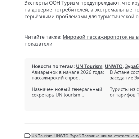
Эксперты ООН Туризм предупреждают, что кр
на доверие потребителей, а экстремальные п
серьёзными проблемами для туристической о
Читайте также:
Мировой пассажиропоток на в
показатели
Новости по тегам:
UN Tourism
,
UNWTO
,
Зура
Авиарынок в начале 2026 года:
В Астане со
пассажирский спрос ...
заседание Эк
Назначен новый генеральный
Туристы из 
секретарь UN tourism...
от тарифов Т
UN Tourism
UNWTO
Зураб Пололикашвили
статистика т