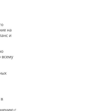
то
ние на
ланс и
но
о всему
ных
 в
внению с