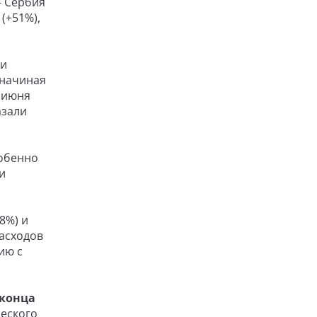
- Сербия
(+51%),
 и
 начиная
о июня
азали
собенно
и
8%) и
расходов
ию с
 конца
ческого