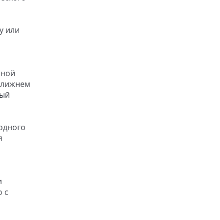
у или
чной
 Ближнем
ный
родного
я
и
о с