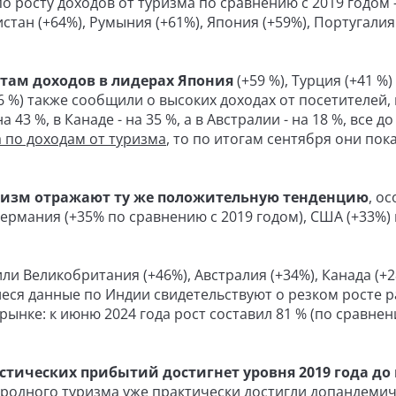
о росту доходов от туризма по сравнению с 2019 годом 
стан (+64%), Румыния (+61%), Япония (+59%), Португалия 
стам доходов в лидерах Япония
(+59 %), Турция (+41 %)
26 %) также сообщили о высоких доходах от посетителей,
43 %, в Канаде - на 35 %, а в Австралии - на 18 %, все д
 по доходам от туризма
, то по итогам сентября они пок
ризм отражают ту же положительную тенденцию
, о
Германия (+35% по сравнению с 2019 годом), США (+33%) 
и Великобритания (+46%), Австралия (+34%), Канада (+2
иеся данные по Индии свидетельствуют о резком росте 
рынке: к июню 2024 года рост составил 81 % (по сравнен
тических прибытий достигнет уровня 2019 года до
ародного туризма уже практически достигли допандеми