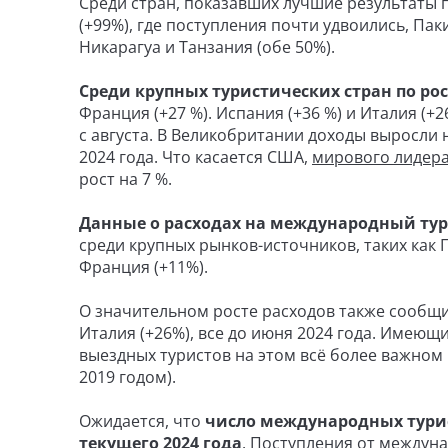
Среди стран, показавших лучшие результаты п
(+99%), где поступления почти удвоились, Паки
Никарагуа и Танзания (обе 50%).
Среди крупных туристических стран по ро
Франция (+27 %). Испания (+36 %) и Италия (+
с августа. В Великобритании доходы выросли на 
2024 года. Что касается США,
мирового лидера
рост на 7 %.
Данные о расходах на международный ту
среди крупных рынков-источников, таких как 
Франция (+11%).
О значительном росте расходов также сообщил
Италия (+26%), все до июня 2024 года. Имеющ
выездных туристов на этом всё более важном 
2019 годом).
Ожидается, что
число международных турис
текущего 2024 года
. Поступления от междун