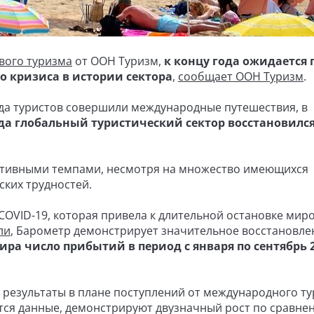
вого туризма
от ООН Туризм,
к концу года ожидается 
о кризиса в истории сектора
,
сообщает ООН Туризм
.
рда туристов совершили международные путешествия, в
ода глобальный туристический сектор восстановился
 активными темпами, несмотря на множество имеющихся
ских трудностей.
COVID-19, которая привела к длительной остановке мир
ли
, Барометр демонстрирует значительное восстановле
ра число прибытий в период с января по сентябрь 
результаты в плане поступлений от международного ту
ся данные, демонстрируют двузначный рост по сравне