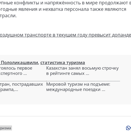
упные конфликты и напряжённость в мире продолжают 
огодные явления и нехватка персонала также являются
трасли.
оздушном транспорте в текущем году превысит допан
б Пололикашвили
,
статистика туризма
стоялось первое
Казахстан занял восьмую строчку
спертного ...
в рейтинге самых ...
стран, пострадавших
Мировой туризм на подъеме:
рампа,...
международные поездки ...
уризма