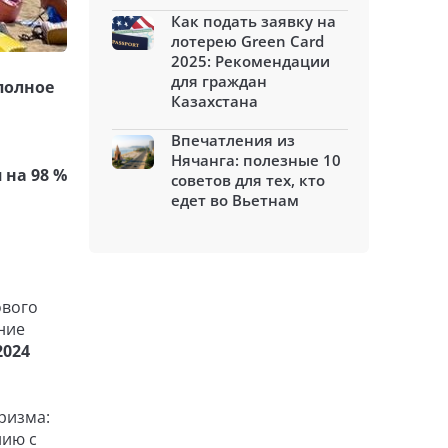
Как подать заявку на
лотерею Green Card
2025: Рекомендации
для граждан
полное
Казахстана
Впечатления из
Нячанга: полезные 10
 на 98 %
советов для тех, кто
едет во Вьетнам
ового
ние
2024
ризма:
нию с