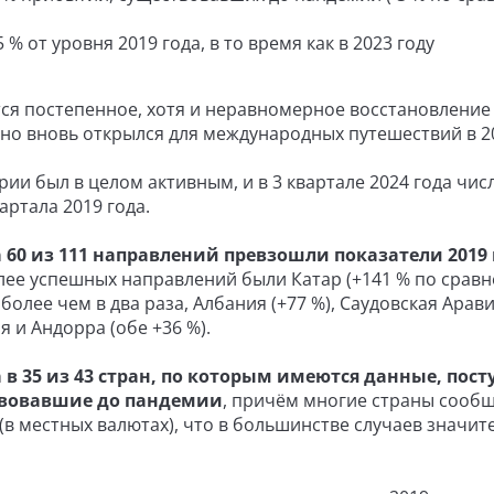
 % от уровня 2019 года, в то время как в 2023 году
ся постепенное, хотя и неравномерное восстановление
дно вновь открылся для международных путешествий в 20
и был в целом активным, и в 3 квартале 2024 года чис
артала 2019 года.
а 60 из 111 направлений превзошли показатели 2019 
лее успешных направлений были Катар (+141 % по сравн
более чем в два раза, Албания (+77 %), Саудовская Арави
я и Андорра (обе +36 %).
 в 35 из 43 стран, по которым имеются данные, пос
твовавшие до пандемии
, причём многие страны сооб
(в местных валютах), что в большинстве случаев значит