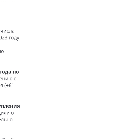
 числа
23 году.
ло
года по
ению с
я (+61
тупления
щили о
ельно