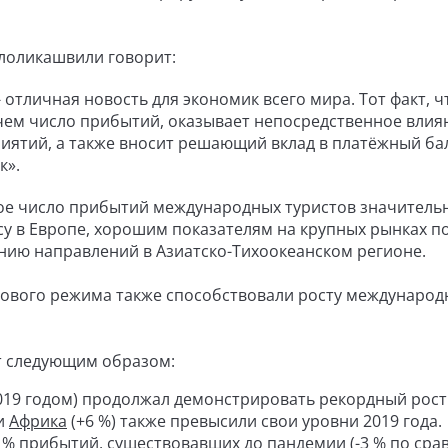
лоликашвили говорит:
 отличная новость для экономик всего мира. Тот факт, ч
 чем число прибытий, оказывает непосредственное влия
иятий, а также вносит решающий вклад в платёжный ба
к».
ное число прибытий международных туристов значитель
у в Европе, хорошим показателям на крупных рынках п
нию направлений в Азиатско-Тихоокеанском регионе.
ового режима также способствовали росту международ
т следующим образом:
019 годом) продолжал демонстрировать рекордный рост
 и
Африка
(+6 %) также превысили свои уровни 2019 года.
 % прибытий, существовавших до пандемии (-3 % по сра