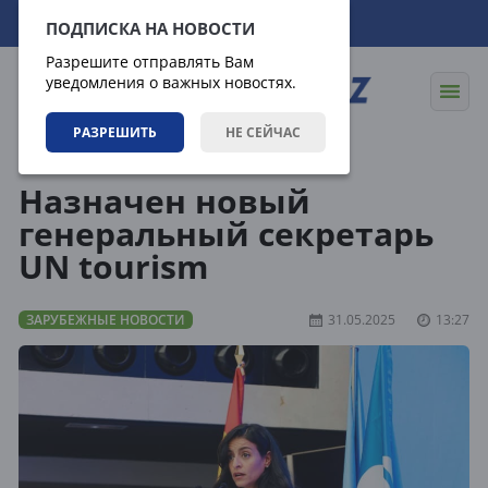
09.08.2026
16:51:59
ПОДПИСКА НА НОВОСТИ
Разрешите отправлять Вам
уведомления о важных новостях.
РАЗРЕШИТЬ
НЕ СЕЙЧАС
Новости
Зарубежные новости
Назначен новый
генеральный секретарь
UN tourism
ЗАРУБЕЖНЫЕ НОВОСТИ
31.05.2025
13:27