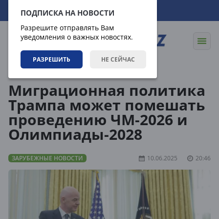
08.08.2026
14:07:53
ПОДПИСКА НА НОВОСТИ
Разрешите отправлять Вам
уведомления о важных новостях.
РАЗРЕШИТЬ
НЕ СЕЙЧАС
Новости
Зарубежные новости
Миграционная политика
Трампа может помешать
проведению ЧМ-2026 и
Олимпиады-2028
ЗАРУБЕЖНЫЕ НОВОСТИ
10.06.2025
20:46