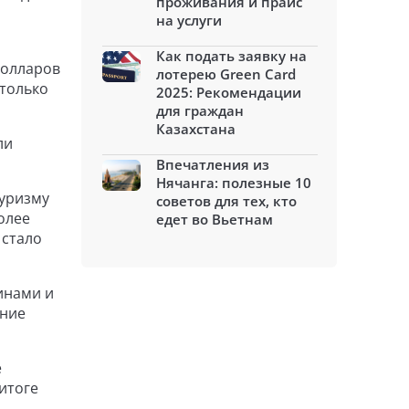
проживания и прайс
на услуги
Как подать заявку на
долларов
лотерею Green Card
 только
2025: Рекомендации
для граждан
Казахстана
ли
Впечатления из
Нячанга: полезные 10
туризму
советов для тех, кто
олее
едет во Вьетнам
 стало
инами и
ение
е
итоге