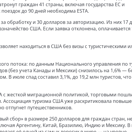
атронут граждан 41 страны, включая государства ЕС и
поездок до 90 дней необходима ESTA.
 за обработку и 30 долларов за авторизацию. Из них 17 
казначейство США. Если заявка отклонена, оплачивается
зволяет находиться в США без визы с туристическими и
кого потока: по данным Национального управления по 
ов (без учета Канады и Мексики) снизилось на 1,6% — б
м. В июле спад составил 3,1%, до 19,2 млн туристов, что
А с жесткой миграционной политикой, торговыми пошл
 Ассоциация туризма США уже раскритиковала повыш
но отпугнет путешественников.
вый сбор» в размере 250 долларов для граждан стран, н
лючая Аргентину, Китай, Бразилию, Индию и Мексику. В 
сделает её одной из самых дорогих в мире — на уровне