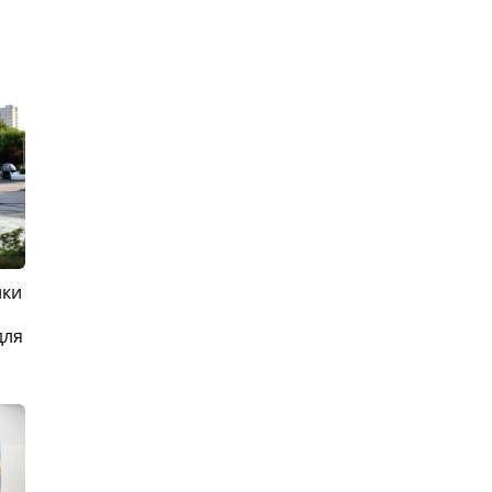
ики
для