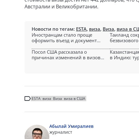
Австралии и Великобритании.
Новости по тегам:
ESTA
,
виза
,
Виза
,
виза в С
Иностранцам стало проще
Таиланд сок
оформить въезд и документ...
безвизового 
Посол США рассказала о
Казахстанца
причинах изменений в визов...
в Индию: тур
ESTA
виза
Виза
виза в США
Абылай Умиралиев
журналист