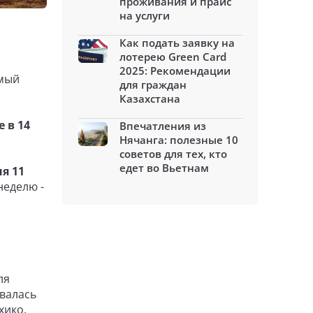
проживания и прайс
на услуги
Как подать заявку на
лотерею Green Card
2025: Рекомендации
амый
для граждан
Казахстана
 в 14
Впечатления из
Нячанга: полезные 10
советов для тех, кто
едет во Вьетнам
я 11
неделю -
ля
овалась
хико.