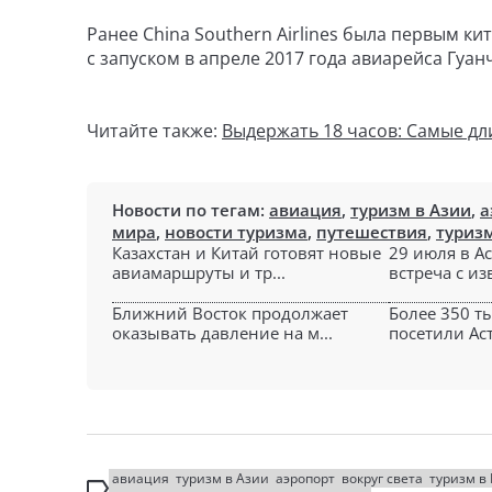
Ранее China Southern Airlines была первым к
с запуском в апреле 2017 года авиарейса Гуанч
Читайте также:
Выдержать 18 часов: Самые д
Новости по тегам:
авиация
,
туризм в Азии
,
а
мира
,
новости туризма
,
путешествия
,
туриз
Казахстан и Китай готовят новые
29 июля в А
авиамаршруты и тр...
встреча с из
Ближний Восток продолжает
Более 350 т
оказывать давление на м...
посетили Аст
авиация
туризм в Азии
аэропорт
вокруг света
туризм в