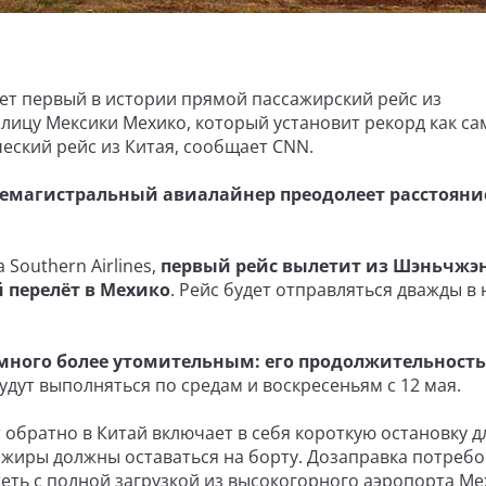
ает первый в истории прямой пассажирский рейс из
лицу Мексики Мехико, который установит рекорд как с
ский рейс из Китая, сообщает CNN.
емагистральный авиалайнер преодолеет расстояние
Southern Airlines,
первый рейс вылетит из Шэньчжэн
 перелёт в Мехико
. Рейс будет отправляться дважды в 
много более утомительным: его продолжительность
дут выполняться по средам и воскресеньям с 12 мая.
братно в Китай включает в себя короткую остановку д
сажиры должны оставаться на борту. Дозаправка потреб
теть с полной загрузкой из высокогорного аэропорта Ме