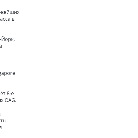
новейших
асса в
-Йорк,
м
gapore
ёт 8-е
ых OAG.
а
уты
я