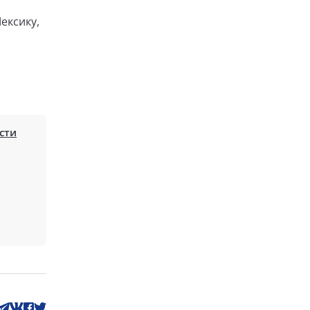
ексику,
сти