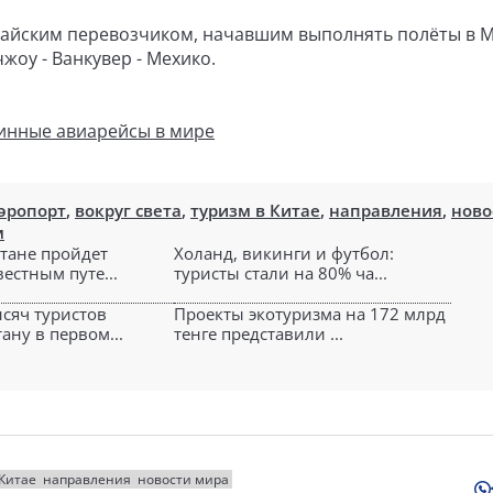
итайским перевозчиком, начавшим выполнять полёты в М
жоу - Ванкувер - Мехико.
линные авиарейсы в мире
эропорт
,
вокруг света
,
туризм в Китае
,
направления
,
ново
м
стане пройдет
Холанд, викинги и футбол:
вестным путе...
туристы стали на 80% ча...
ысяч туристов
Проекты экотуризма на 172 млрд
ану в первом...
тенге представили ...
 Китае
направления
новости мира