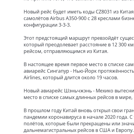
Новый рейс будет иметь коды CZ8031 из Китая
самолётов Airbus A350-900 с 28 креслами бизн
конфигурации 3-3-3.
Этот предстоящий маршрут превзойдёт существ
который преодолевает расстояние в 12 300 к
рейсом, отправляющимся из Китая.
В настоящее время первое место в списке са
авиарейс Сингапур - Нью-Йорк протяжённост
Airlines, который длится около 19 часов.
Новый авиарейс Шэньчжэнь - Мехико вытеснит р
место в списке самых длинных рейсов в мире
В прошлом году Китай вновь открыл свои гра
пандемии коронавируса в начале 2020 года. 
полётов, которые были прекращены или значи
дальнемагистральных рейсов в США и Европу.