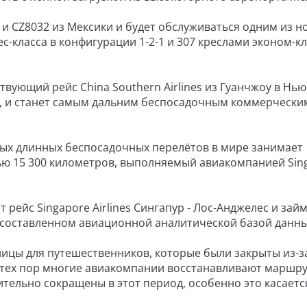
 и CZ8032 из Мексики и будет обслуживаться одним из 
ес-класса в конфигурации 1-2-1 и 307 креслами эконом-кл
ующий рейс China Southern Airlines из Гуанчжоу в Нью
м, и станет самым дальним беспосадочным коммерчески
мых длинных беспосадочных перелётов в мире занимает
ью 15 300 километров, выполняемый авиакомпанией Sin
ейс Singapore Airlines Сингапур - Лос-Анджелес и займ
, составленном авиационной аналитической базой данн
ницы для путешественников, которые были закрыты из-з
С тех пор многие авиакомпании восстанавливают маршр
тельно сокращены в этот период, особенно это касаетс