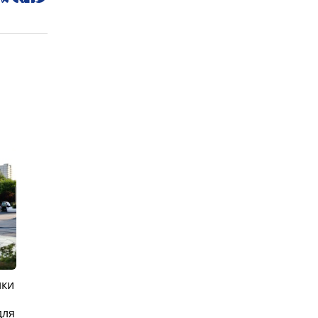
ики
для