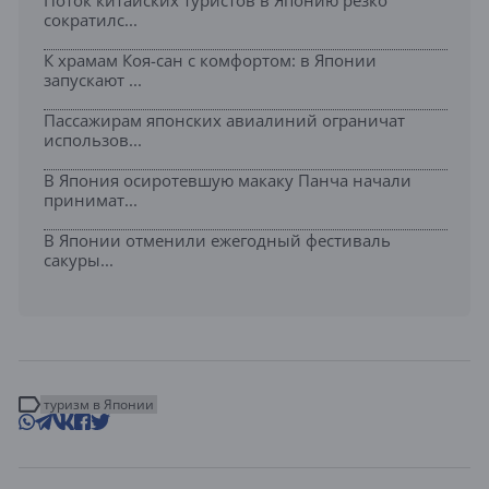
Поток китайских туристов в Японию резко
сократилс...
К храмам Коя-сан с комфортом: в Японии
запускают ...
Пассажирам японских авиалиний ограничат
использов...
В Япония осиротевшую макаку Панча начали
принимат...
В Японии отменили ежегодный фестиваль
сакуры...
туризм в Японии