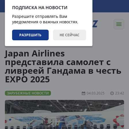
08.08.2026
21:15:41
ПОДПИСКА НА НОВОСТИ
Разрешите отправлять Вам
уведомления о важных новостях.
РАЗРЕШИТЬ
НЕ СЕЙЧАС
Новости
Зарубежные новости
Japan Airlines
представила самолет с
ливреей Гандама в честь
EXPO 2025
ЗАРУБЕЖНЫЕ НОВОСТИ
04.03.2025
23:42