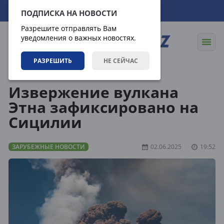
09.08.2026
13:32:34
ПОДПИСКА НА НОВОСТИ
Разрешите отправлять Вам
уведомления о важных новостях.
РАЗРЕШИТЬ
НЕ СЕЙЧАС
Новости
Зарубежные новости
Извержение вулкана
Этна зафиксировано на
Сицилии
ЗАРУБЕЖНЫЕ НОВОСТИ
02.06.2025
19:52