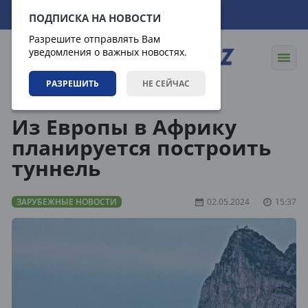
08.08.2026
07:09:26
ПОДПИСКА НА НОВОСТИ
Разрешите отправлять Вам
уведомления о важных новостях.
РАЗРЕШИТЬ
НЕ СЕЙЧАС
Новости
Зарубежные новости
Из Европы в Африку
планируется построить
туннель
ЗАРУБЕЖНЫЕ НОВОСТИ
02.05.2024
15:37