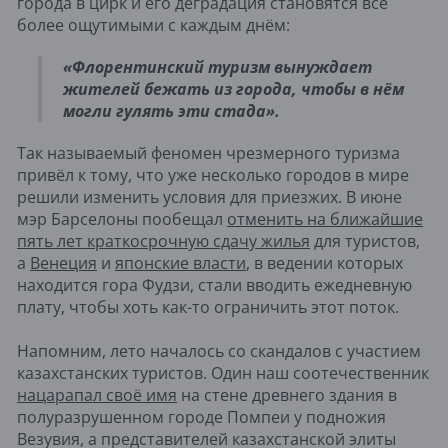
города в цирк и его деградация становятся всё
более ощутимыми с каждым днём:
«Флорентинский туризм вынуждает
жителей бежать из города, чтобы в нём
могли гулять эти стада».
Так называемый феномен чрезмерного туризма
привёл к тому, что уже несколько городов в мире
решили изменить условия для приезжих. В июне
мэр Барселоны пообещал
отменить на ближайшие
пять лет краткосрочную сдачу жилья
для туристов,
а
Венеция
и
японские власти
, в ведении которых
находится гора Фудзи, стали вводить ежедневную
плату, чтобы хоть как-то ограничить этот поток.
Напомним, лето началось со скандалов с участием
казахстанских туристов. Один наш соотечественник
нацарапал своё имя
на стене древнего здания в
полуразрушенном городе Помпеи у подножия
Везувия, а представителей казахстанской элиты