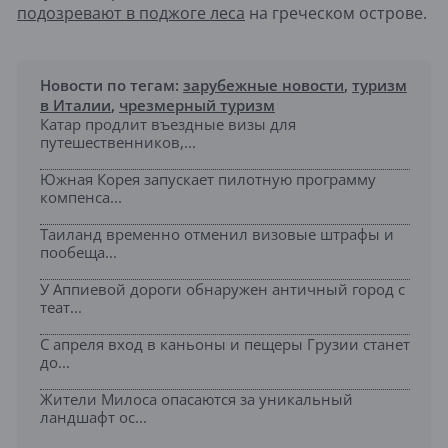
подозревают в поджоге леса
на греческом острове.
Новости по тегам:
зарубежные новости
,
туризм
в Италии
,
чрезмерный туризм
Катар продлит въездные визы для
путешественников,...
Южная Корея запускает пилотную программу
компенса...
Таиланд временно отменил визовые штрафы и
пообеща...
У Аппиевой дороги обнаружен античный город с
теат...
С апреля вход в каньоны и пещеры Грузии станет
до...
Жители Милоса опасаются за уникальный
ландшафт ос...