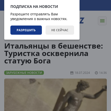
07.08.2026
20:56:22
ПОДПИСКА НА НОВОСТИ
Разрешите отправлять Вам
уведомления о важных новостях.
РАЗРЕШИТЬ
НЕ СЕЙЧАС
Новости
Зарубежные новости
Итальянцы в бешенстве:
Туристка осквернила
статую Бога
ЗАРУБЕЖНЫЕ НОВОСТИ
18.07.2024
14:36