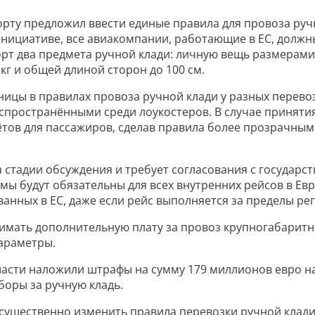
орту предложил ввести единые правила для провоза ру
инициативе, все авиакомпании, работающие в ЕС, должн
рт два предмета ручной клади: личную вещь размерами
кг и общей длиной сторон до 100 см.
ицы в правилах провоза ручной клади у разных перево
спространёнными среди лоукостеров. В случае приняти
ётов для пассажиров, сделав правила более прозрачным
 стадии обсуждения и требует согласования с государст
рмы будут обязательны для всех внутренних рейсов в Ев
ванных в ЕС, даже если рейс выполняется за пределы ре
зимать дополнительную плату за провоз крупногабарит
араметры.
ласти наложили штрафы на сумму 179 миллионов евро н
оры за ручную кладь.
 существенно изменить правила перевозки ручной клади