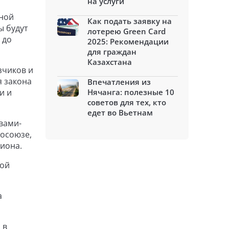
на услуги
чной
Как подать заявку на
ы будут
лотерею Green Card
 до
2025: Рекомендации
для граждан
Казахстана
зчиков и
я закона
Впечатления из
и и
Нячанга: полезные 10
советов для тех, кто
едет во Вьетнам
вами-
росоюзе,
гиона.
ной
а
 в