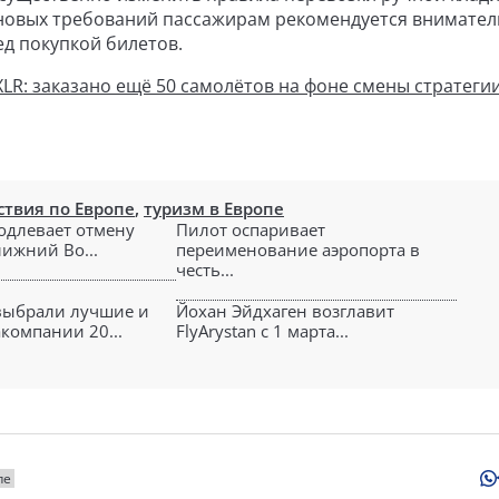
 новых требований пассажирам рекомендуется внимате
д покупкой билетов.
1XLR: заказано ещё 50 самолётов на фоне смены стратегии
твия по Европе
,
туризм в Европе
родлевает отмену
Пилот оспаривает
лижний Во...
переименование аэропорта в
честь...
выбрали лучшие и
Йохан Эйдхаген возглавит
компании 20...
FlyArystan с 1 марта...
пе