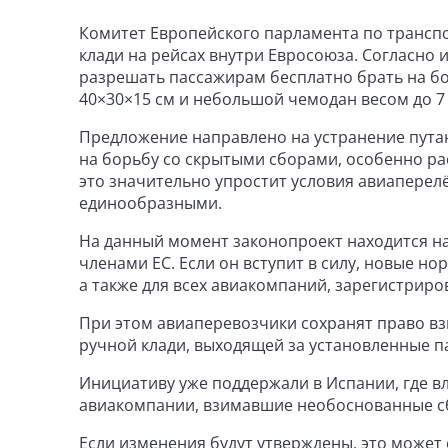
Комитет Европейского парламента по трансп
клади на рейсах внутри Евросоюза. Согласно 
разрешать пассажирам бесплатно брать на бо
40×30×15 см и небольшой чемодан весом до 7 
Предложение направлено на устранение путан
на борьбу со скрытыми сборами, особенно ра
это значительно упростит условия авиаперел
единообразными.
На данный момент законопроект находится на
членами ЕС. Если он вступит в силу, новые но
а также для всех авиакомпаний, зарегистриро
При этом авиаперевозчики сохранят право в
ручной клади, выходящей за установленные п
Инициативу уже поддержали в Испании, где в
авиакомпании, взимавшие необоснованные сб
Если изменения будут утверждены, это может