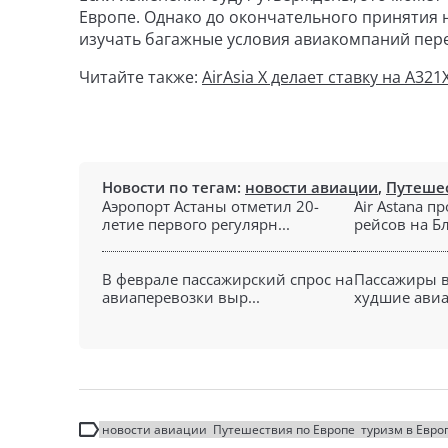
Европе. Однако до окончательного принятия
изучать багажные условия авиакомпаний пере
Читайте также:
AirAsia X делает ставку на A32
Новости по тегам:
новости авиации
,
Путешес
Аэропорт Астаны отметил 20-
Air Astana п
летие первого регулярн...
рейсов на Б
В феврале пассажирский спрос на
Пассажиры 
авиаперевозки выр...
худшие авиа
новости авиации
Путешествия по Европе
туризм в Евро