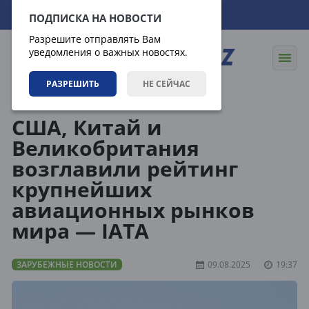
06.08.2026
20:00:57
ПОДПИСКА НА НОВОСТИ
Разрешите отправлять Вам
уведомления о важных новостях.
РАЗРЕШИТЬ
НЕ СЕЙЧАС
Новости
Зарубежные новости
США, Китай и
Великобритания
возглавили рейтинг
крупнейших
авиационных рынков
мира — IATA
ЗАРУБЕЖНЫЕ НОВОСТИ
09.08.2025
19:37