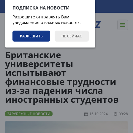
08.08.2026
20:26:22
ПОДПИСКА НА НОВОСТИ
Разрешите отправлять Вам
уведомления о важных новостях.
РАЗРЕШИТЬ
НЕ СЕЙЧАС
Новости
Зарубежные новости
Британские
университеты
испытывают
финансовые трудности
из-за падения числа
иностранных студентов
ЗАРУБЕЖНЫЕ НОВОСТИ
16.10.2024
09:28