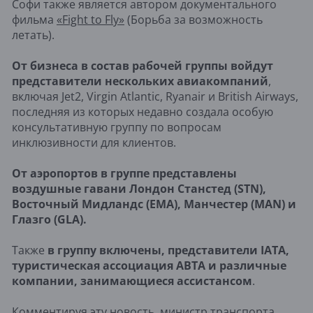
Софи также является автором документального
фильма
«Fight to Fly»
(Борьба за возможность
летать).
От бизнеса в состав рабочей группы войдут
представители нескольких авиакомпаний
,
включая Jet2, Virgin Atlantic, Ryanair и British Airways,
последняя из которых недавно создала особую
консультативную группу по вопросам
инклюзивности для клиентов.
От аэропортов в группе представлены
воздушные гавани Лондон Станстед (STN),
Восточный Мидландс (EMA), Манчестер (MAN) и
Глазго (GLA).
Также
в группу включены, представители IATA,
туристическая ассоциация ABTA и различные
компании, занимающиеся ассистансом
.
Комментируя эту новость, министр транспорта