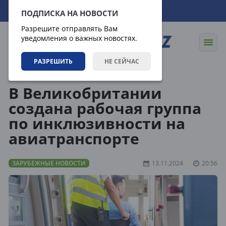
07.08.2026
15:14:59
ПОДПИСКА НА НОВОСТИ
Разрешите отправлять Вам
уведомления о важных новостях.
РАЗРЕШИТЬ
НЕ СЕЙЧАС
Новости
Зарубежные новости
В Великобритании
создана рабочая группа
по инклюзивности на
авиатранспорте
ЗАРУБЕЖНЫЕ НОВОСТИ
13.11.2024
20:56