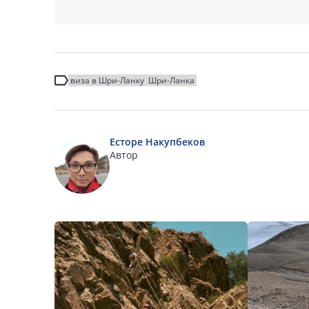
виза в Шри-Ланку
Шри-Ланка
Есторе Накупбеков
Автор