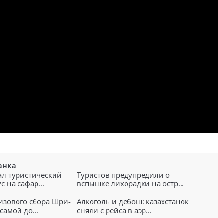
анка
ал туристический
Туристов предупредили о
 на сафар...
вспышке лихорадки на остр...
изового сбора Шри-
Алкоголь и дебош: казахстанок
самой до...
сняли с рейса в аэр...