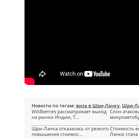
Новости по тегам:
виза в Шри-Ланку
,
Шри-Л
Wildberries рассматривает выход
Слон атаков
на рынки Индии, Т...
микроавтобус
Шри-Ланка отказалась от резкого
Стоимость в
повышения стоимос...
Ланки стала 