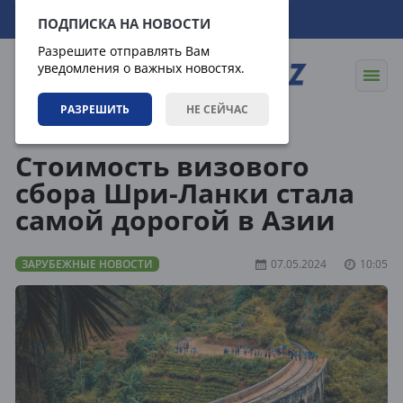
07.08.2026
13:16:21
ПОДПИСКА НА НОВОСТИ
Разрешите отправлять Вам
уведомления о важных новостях.
РАЗРЕШИТЬ
НЕ СЕЙЧАС
Новости
Зарубежные новости
Стоимость визового
сбора Шри-Ланки стала
самой дорогой в Азии
ЗАРУБЕЖНЫЕ НОВОСТИ
07.05.2024
10:05