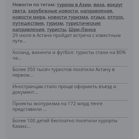
Новости по тегам:
туризм в Азии
,
виза
,
вокруг
света
,
зарубежные новости
,
направления
,
новости мира
,
новости туризма
,
отдых
,
отпуск
,
путешествия
,
туризм
,
туристические
направления
,
туристы
,
Шри-Ланка
29 июля в Астане пройдет встреча с известным
путе...
Холанд, викинги и футбол: туристы стали на 80%
ча...
Более 350 тысяч туристов посетили Астану в
первом...
Иностранцам стало проще оформить въезд и
документ...
Проекты экотуризма на 172 млрд тенге
представили ...
Более 100 детей бесплатно посетили курорты
Казахс...