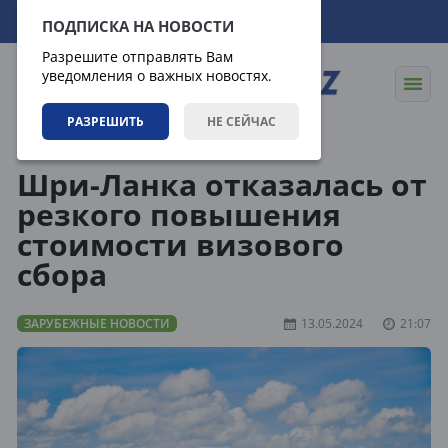
07.08.2026
16:12:26
ПОДПИСКА НА НОВОСТИ
Разрешите отправлять Вам
уведомления о важных новостях.
РАЗРЕШИТЬ
НЕ СЕЙЧАС
Новости
Зарубежные новости
Шри-Ланка отказалась от
резкого повышения
стоимости визового
сбора
ЗАРУБЕЖНЫЕ НОВОСТИ
13.05.2024
21:07