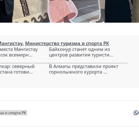
Мангистау
,
Министерство туризма и спорта РК
места Мангистау
Байконур станет одним из
сок всемирн...
центров развития туристи...
лкар: северный
В Алматы представили проект
стана готови...
горнолыжного курорта ...
а и спорта РК