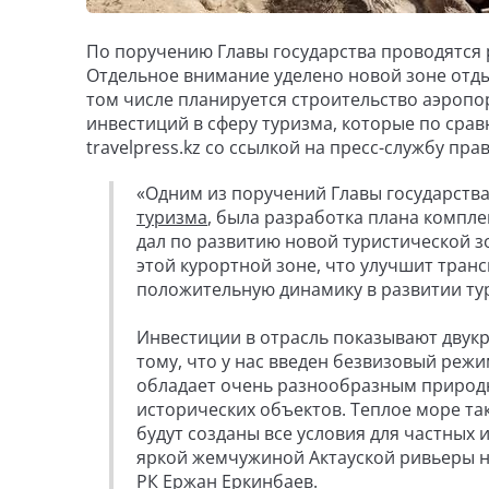
По поручению Главы государства проводятся 
Отдельное внимание уделено новой зоне отды
том числе планируется строительство аэропо
инвестиций в сферу туризма, которые по срав
travelpress.kz со ссылкой на пресс-службу пра
«Одним из поручений Главы государства
туризма
, была разработка плана компл
дал по развитию новой туристической з
этой курортной зоне, что улучшит тран
положительную динамику в развитии тури
Инвестиции в отрасль показывают двукр
тому, что у нас введен безвизовый реж
обладает очень разнообразным природ
исторических объектов. Теплое море т
будут созданы все условия для частных 
яркой жемчужиной Актауской ривьеры на
РК Ержан Еркинбаев.