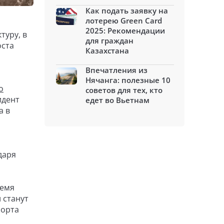
Как подать заявку на
лотерею Green Card
2025: Рекомендации
туру, в
для граждан
оста
Казахстана
Впечатления из
Нячанга: полезные 10
о
советов для тех, кто
идент
едет во Вьетнам
а в
даря
ремя
 станут
порта