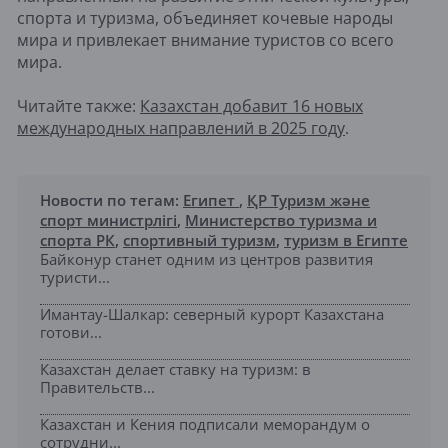
спорта и туризма, объединяет кочевые народы
мира и привлекает внимание туристов со всего
мира.
Читайте также:
Казахстан добавит 16 новых
международных направлений в 2025 году
.
Новости по тегам:
Египет
,
ҚР Туризм және
спорт министрлігі
,
Министерство туризма и
спорта РК
,
спортивный туризм
,
туризм в Египте
Байконур станет одним из центров развития
туристи...
Имантау-Шалкар: северный курорт Казахстана
готови...
Казахстан делает ставку на туризм: в
Правительств...
Казахстан и Кения подписали меморандум о
сотрудни...