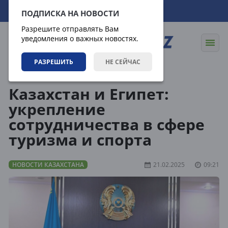
07.08.2026
18:43:26
ПОДПИСКА НА НОВОСТИ
Разрешите отправлять Вам
уведомления о важных новостях.
РАЗРЕШИТЬ
НЕ СЕЙЧАС
Новости
Новости Казахстана
Казахстан и Египет:
укрепление
сотрудничества в сфере
туризма и спорта
НОВОСТИ КАЗАХСТАНА
21.02.2025
09:21