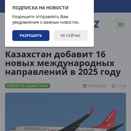
07.08.2026
01:27:52
ПОДПИСКА НА НОВОСТИ
Разрешите отправлять Вам
уведомления о важных новостях.
РАЗРЕШИТЬ
НЕ СЕЙЧАС
Новости
Новости Казахстана
Казахстан добавит 16
новых международных
направлений в 2025 году
НОВОСТИ КАЗАХСТАНА
19.02.2025
17:16