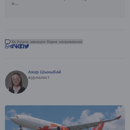
и...
Air Astana
авиация
Корея
направления
Ажар Шыныбай
журналист