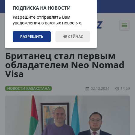
10.08.2026
13:39:11
ПОДПИСКА НА НОВОСТИ
Разрешите отправлять Вам
уведомления о важных новостях.
РАЗРЕШИТЬ
НЕ СЕЙЧАС
Новости
Новости Казахстана
Британец стал первым
обладателем Neo Nomad
Visa
НОВОСТИ КАЗАХСТАНА
02.12.2024
14:59