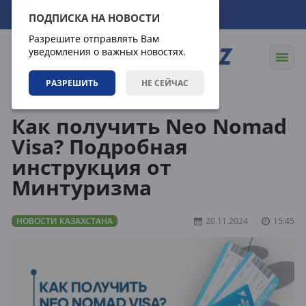
09.08.2026
01:26:08
ПОДПИСКА НА НОВОСТИ
Разрешите отправлять Вам
уведомления о важных новостях.
РАЗРЕШИТЬ
НЕ СЕЙЧАС
Новости
Новости Казахстана
Как получить Neo Nomad
Visa? Подробная
инструкция от
Минтуризма
НОВОСТИ КАЗАХСТАНА
20.11.2024
15:45