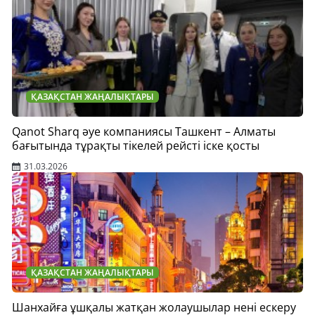
ҚАЗАҚСТАН ЖАҢАЛЫҚТАРЫ
Qanot Sharq әуе компаниясы Ташкент – Алматы
бағытында тұрақты тікелей рейсті іске қосты
31.03.2026
ҚАЗАҚСТАН ЖАҢАЛЫҚТАРЫ
Шанхайға ұшқалы жатқан жолаушылар нені ескеру