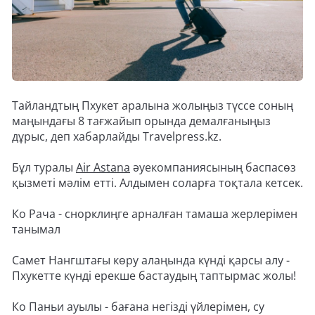
Тайландтың Пхукет аралына жолыңыз түссе соның
маңындағы 8 тағжайып орында демалғаныңыз
дұрыс, деп хабарлайды Travelpress.kz.
Бұл туралы
Air Astana
әуекомпаниясының баспасөз
қызметі мәлім етті. Алдымен соларға тоқтала кетсек.
Ко Рача - снорклиңге арналған тамаша жерлерімен
танымал
Самет Нангштағы көру алаңында күнді қарсы алу -
Пхукетте күнді ерекше бастаудың таптырмас жолы!
Ко Паньи ауылы - бағана негізді үйлерімен, су