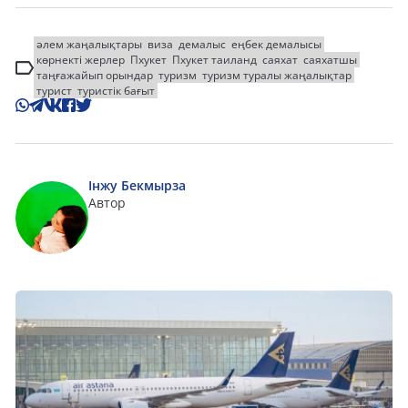
әлем жаңалықтары
виза
демалыс
еңбек демалысы
көрнекті жерлер
Пхукет
Пхукет таиланд
саяхат
саяхатшы
таңғажайып орындар
туризм
туризм туралы жаңалықтар
турист
туристік бағыт
Інжу Бекмырза
Автор