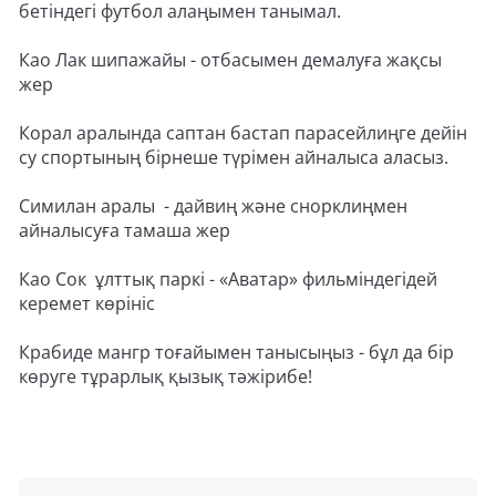
бетіндегі футбол алаңымен танымал.
Као Лак шипажайы - отбасымен демалуға жақсы
жер
Корал аралында саптан бастап парасейлиңге дейін
су спортының бірнеше түрімен айналыса аласыз.
Симилан аралы - дайвиң және снорклиңмен
айналысуға тамаша жер
Као Сок ұлттық паркі - «Аватар» фильміндегідей
керемет көрініс
Крабиде мангр тоғайымен танысыңыз - бұл да бір
көруге тұрарлық қызық тәжірибе!