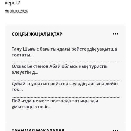
керек?
30.03.2026
СОҢҒЫ ЖАҢАЛЫҚТАР
Таяу Шығыс бағытындағы рейстердің уақытша
тоқтаты...
Олжас Бектенов Абай облысының туристік
әлеуетін д...
Дубайға ұшатын рейстер сәуірдің аяғына дейін
тоқ...
Пойызда немесе вокзалда затыңызды
ұмытсаңыз не іс...
ТАНЫМАЛ МАҚАЛАЛАР