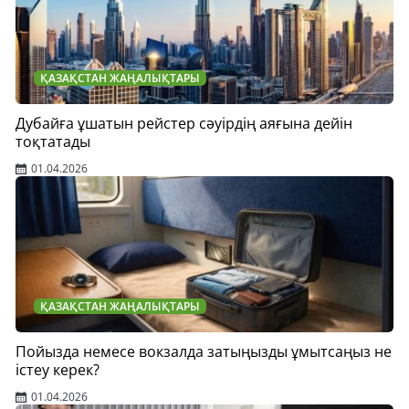
ҚАЗАҚСТАН ЖАҢАЛЫҚТАРЫ
Дубайға ұшатын рейстер сәуірдің аяғына дейін
тоқтатады
01.04.2026
ҚАЗАҚСТАН ЖАҢАЛЫҚТАРЫ
Пойызда немесе вокзалда затыңызды ұмытсаңыз не
істеу керек?
01.04.2026