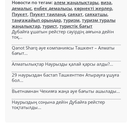
Новости по тегам:
әлем жаңалықтары
,
виза
,
демалыс
,
еңбек демалысы
,
көрнекті жерлер
,
Пхукет
,
Пхукет таиланд
,
саяхат
,
саяхатшы
,
таңғажайып орындар
,
туризм
,
туризм туралы
жаңалықтар
,
турист
,
туристік бағыт
Дубайға ұшатын рейстер сәуірдің аяғына дейін
тоқ...
Qanot Sharq әуе компаниясы Ташкент – Алматы
бағыт...
Алматылықтар Наурызды қалай қарсы алды?...
29 наурыздан бастап Ташкенттен Атырауға ұшуға
бол...
Вьетнамнан Чехияға жаңа әуе бағыты ашылады...
Наурыздың соңына дейін Дубайға рейстер
тоқтатылды...