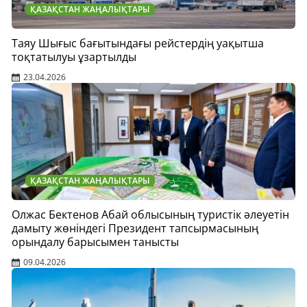
ҚАЗАҚСТАН ЖАҢАЛЫҚТАРЫ
Таяу Шығыс бағытындағы рейстердің уақытша
тоқтатылуы ұзартылды
23.04.2026
ҚАЗАҚСТАН ЖАҢАЛЫҚТАРЫ
Олжас Бектенов Абай облысының туристік әлеуетін
дамыту жөніндегі Президент тапсырмасының
орындалу барысымен танысты
09.04.2026