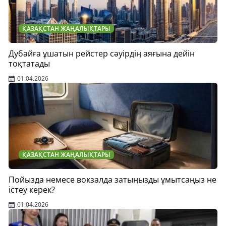
ҚАЗАҚСТАН ЖАҢАЛЫҚТАРЫ
Дубайға ұшатын рейстер сәуірдің аяғына дейін
тоқтатады
01.04.2026
ҚАЗАҚСТАН ЖАҢАЛЫҚТАРЫ
Пойызда немесе вокзалда затыңызды ұмытсаңыз не
істеу керек?
01.04.2026