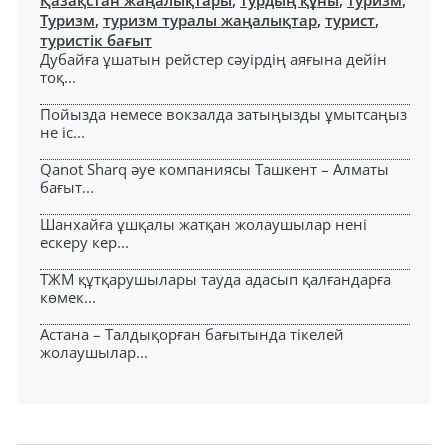
Қазақстан жаңалықтары
,
турдың құны
,
туризм
,
Туризм
,
туризм туралы жаңалықтар
,
турист
,
туристік бағыт
Дубайға ұшатын рейстер сәуірдің аяғына дейін
тоқ...
Пойызда немесе вокзалда затыңызды ұмытсаңыз
не іс...
Qanot Sharq әуе компаниясы Ташкент – Алматы
бағыт...
Шанхайға ұшқалы жатқан жолаушылар нені
ескеру кер...
ТЖМ құтқарушылары тауда адасып қалғандарға
көмек...
Астана – Талдықорған бағытында тікелей
жолаушылар...