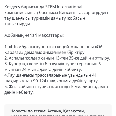
Кездесу барысында STEM International
компаниясының басшысы Винсент Тассар өңірдегі
тау шаңғысы туризмін дамыту жобасын
таныстырды.
Жобаның негізгі мақсаттары:
1. «Шымбұлақ» курортын кеңейту және оны «Ой-
Қарағай» демалыс аймағымен біріктіру.
2. Аспалы жолдар санын 13-тен 35-ке дейін арттыру.
3. Курортқа келетін бір күндік туристер санын 6
мыңнан 24 мың адамға дейін көбейту.
4.Тау шаңғысы трассаларының ұзындығын 41
шақырымнан 90-124 шақырымға дейін ұзарту.
5. Жыл сайынғы туристік ағынды 5 миллион адамға
дейін көбейту.
Новости по тегам:
Астана
,
Қазақстан
,