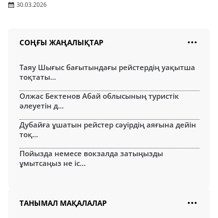
30.03.2026
СОҢҒЫ ЖАҢАЛЫҚТАР
Таяу Шығыс бағытындағы рейстердің уақытша
тоқтаты...
Олжас Бектенов Абай облысының туристік
әлеуетін д...
Дубайға ұшатын рейстер сәуірдің аяғына дейін
тоқ...
Пойызда немесе вокзалда затыңызды
ұмытсаңыз не іс...
ТАНЫМАЛ МАҚАЛАЛАР