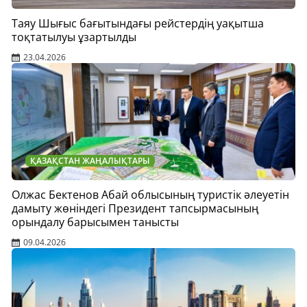
Таяу Шығыс бағытындағы рейстердің уақытша
тоқтатылуы ұзартылды
23.04.2026
ҚАЗАҚСТАН ЖАҢАЛЫҚТАРЫ
Олжас Бектенов Абай облысының туристік әлеуетін
дамыту жөніндегі Президент тапсырмасының
орындалу барысымен танысты
09.04.2026