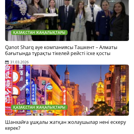
ҚАЗАҚСТАН ЖАҢАЛЫҚТАРЫ
Qanot Sharq әуе компаниясы Ташкент – Алматы
бағытында тұрақты тікелей рейсті іске қосты
31.03.2026
ҚАЗАҚСТАН ЖАҢАЛЫҚТАРЫ
Шанхайға ұшқалы жатқан жолаушылар нені ескеру
керек?