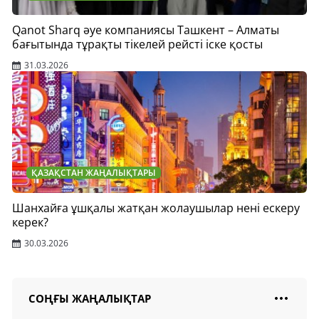
Qanot Sharq әуе компаниясы Ташкент – Алматы
бағытында тұрақты тікелей рейсті іске қосты
31.03.2026
ҚАЗАҚСТАН ЖАҢАЛЫҚТАРЫ
Шанхайға ұшқалы жатқан жолаушылар нені ескеру
керек?
30.03.2026
СОҢҒЫ ЖАҢАЛЫҚТАР