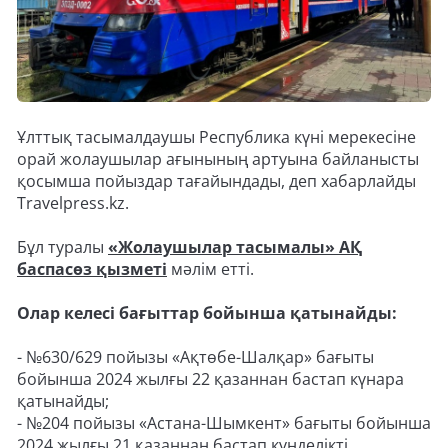
Ұлттық тасымалдаушы Республика күні мерекесіне
орай жолаушылар ағынының артуына байланысты
қосымша пойыздар тағайындады, деп хабарлайды
Travelpress.kz.
Бұл туралы
«Жолаушылар тасымалы» АҚ
баспасөз қызметі
мәлім етті.
Олар келесі бағыттар бойынша қатынайды:
- №630/629 пойызы «Ақтөбе-Шалқар» бағыты
бойынша 2024 жылғы 22 қазаннан бастап күнара
қатынайды;
- №204 пойызы «Астана-Шымкент» бағыты бойынша
2024 жылғы 21 қазаннан бастап күнделікті