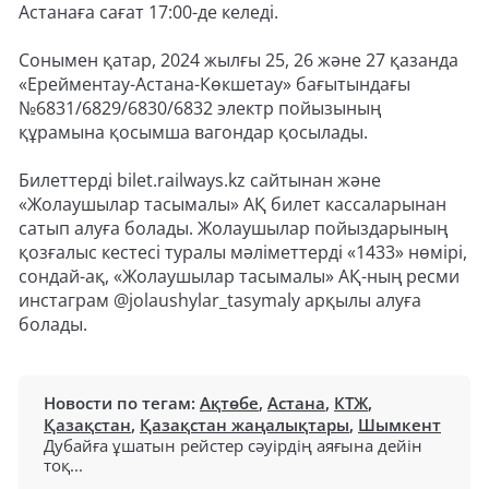
Астанаға сағат 17:00-де келеді.
Сонымен қатар, 2024 жылғы 25, 26 және 27 қазанда
«Ерейментау-Астана-Көкшетау» бағытындағы
№6831/6829/6830/6832 электр пойызының
құрамына қосымша вагондар қосылады.
Билеттерді bilet.railways.kz сайтынан және
«Жолаушылар тасымалы» АҚ билет кассаларынан
сатып алуға болады. Жолаушылар пойыздарының
қозғалыс кестесі туралы мәліметтерді «1433» нөмірі,
сондай-ақ, «Жолаушылар тасымалы» АҚ-ның ресми
инстаграм @jolaushylar_tasymaly арқылы алуға
болады.
Новости по тегам:
Ақтөбе
,
Астана
,
КТЖ
,
Қазақстан
,
Қазақстан жаңалықтары
,
Шымкент
Дубайға ұшатын рейстер сәуірдің аяғына дейін
тоқ...