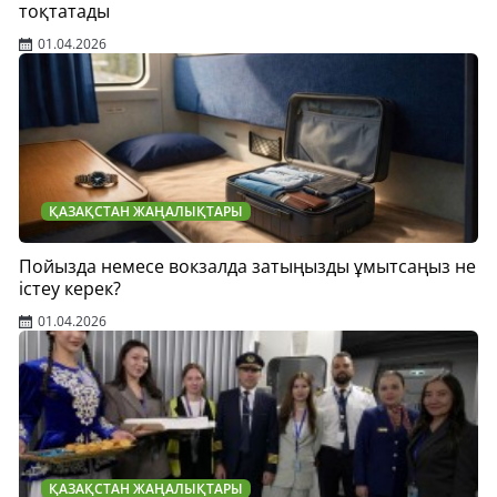
тоқтатады
01.04.2026
ҚАЗАҚСТАН ЖАҢАЛЫҚТАРЫ
Пойызда немесе вокзалда затыңызды ұмытсаңыз не
істеу керек?
01.04.2026
ҚАЗАҚСТАН ЖАҢАЛЫҚТАРЫ