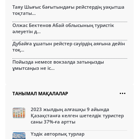
Таяу Шығыс бағытындағы рейстердің уақытша
тоқтаты...
Олжас Бектенов Абай облысының туристік
әлеуетін д...
Дубайға ұшатын рейстер сәуірдің аяғына дейін
тоқ...
Пойызда немесе вокзалда затыңызды
ұмытсаңыз не іс...
ТАНЫМАЛ МАҚАЛАЛАР
2023 жылдың алғашқы 9 айында
Қазақстанға келген шетелдік туристер
саны 37%-ға артты
Үздік авторлық турлар