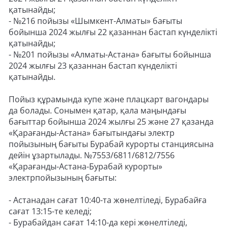
қатынайды;
- №216 пойызы «Шымкент-Алматы» бағыты
бойынша 2024 жылғы 22 қазаннан бастап күнделікті
қатынайды;
- №201 пойызы «Алматы-Астана» бағыты бойынша
2024 жылғы 23 қазаннан бастап күнделікті
қатынайды.
Пойыз құрамында купе және плацкарт вагондары
да болады. Сонымен қатар, қала маңындағы
бағыттар бойынша 2024 жылғы 25 және 27 қазанда
«Қарағанды-Астана» бағытындағы электр
пойызының бағыты Бурабай курорты станциясына
дейін ұзартылады. №7553/6811/6812/7556
«Қарағанды-Астана-Бурабай курорты»
электрпойызының бағыты:
- Астанадан сағат 10:40-та жөнелтіледі, Бурабайға
сағат 13:15-те келеді;
- Бурабайдан сағат 14:10-да кері жөнелтіледі,