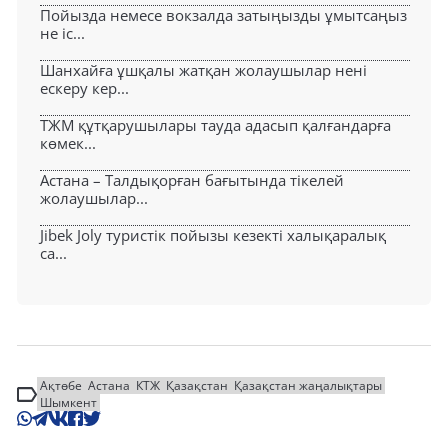
Пойызда немесе вокзалда затыңызды ұмытсаңыз
не іс...
Шанхайға ұшқалы жатқан жолаушылар нені
ескеру кер...
ТЖМ құтқарушылары тауда адасып қалғандарға
көмек...
Астана – Талдықорған бағытында тікелей
жолаушылар...
Jibek Joly туристік пойызы кезекті халықаралық
са...
Ақтөбе
Астана
КТЖ
Қазақстан
Қазақстан жаңалықтары
Шымкент