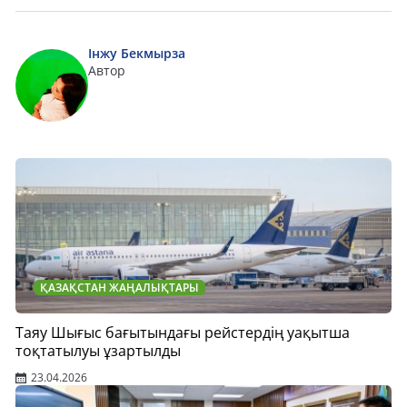
Інжу Бекмырза
Автор
ҚАЗАҚСТАН ЖАҢАЛЫҚТАРЫ
Таяу Шығыс бағытындағы рейстердің уақытша
тоқтатылуы ұзартылды
23.04.2026