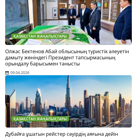
ҚАЗАҚСТАН ЖАҢАЛЫҚТАРЫ
Олжас Бектенов Абай облысының туристік әлеуетін
дамыту жөніндегі Президент тапсырмасының
орындалу барысымен танысты
09.04.2026
ҚАЗАҚСТАН ЖАҢАЛЫҚТАРЫ
Дубайға ұшатын рейстер сәуірдің аяғына дейін