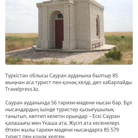
Түркістан облысы Сауран ауданына былтыр 85
мыңнан аса турист пен қонақ келді, деп хабарлайды
Travelpress.kz.
Сауран ауданында 56 тарихи-мәдени нысан бар. Бұл
нысандардың ішінде туристер қызығушылық
танытып, көптеп келетін орындар – Ескі Сауран
қалашығы мен Үкаша ата, Жүсіп ата кесенелері.
Өткен жылы тарихи-мәдени нысандарға 85 579
турист пен қонақ келген.