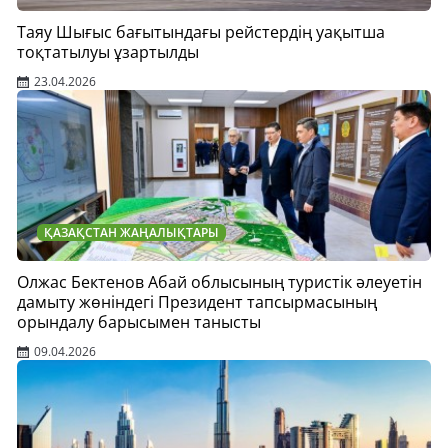
Таяу Шығыс бағытындағы рейстердің уақытша
тоқтатылуы ұзартылды
23.04.2026
ҚАЗАҚСТАН ЖАҢАЛЫҚТАРЫ
Олжас Бектенов Абай облысының туристік әлеуетін
дамыту жөніндегі Президент тапсырмасының
орындалу барысымен танысты
09.04.2026