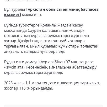
Бұл туралы
Түркістан облысы әкімінің баспасөз
қызметі
мәлім етті.
Бүгінде туристерге қолайлы жағдай жасау
мақсатында Сауран қалашығынан «Сапар»
орталығының құрылыс жұмыстары жүргізіліп
жатыр. Қазіргі таңда ғимарат қабырғалары
тұрғызылған. Биыл құрылыс жұмыстары толықтай
аяқталып, пайдалануға беріледі.
Бұдан өзге демеушілер есебінен 97 млн теңгеге
«Жүсіп ата» кесенесінің айналасына абаттандыру
құрылыс жұмыстары жүргізілді.
2023 жылы 1,1 млрд теңгеге инвестиция тартылып,
жоспар 110 % орындалды.