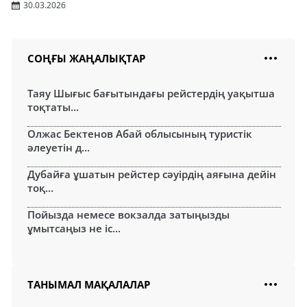
30.03.2026
СОҢҒЫ ЖАҢАЛЫҚТАР
Таяу Шығыс бағытындағы рейстердің уақытша
тоқтаты...
Олжас Бектенов Абай облысының туристік
әлеуетін д...
Дубайға ұшатын рейстер сәуірдің аяғына дейін
тоқ...
Пойызда немесе вокзалда затыңызды
ұмытсаңыз не іс...
ТАНЫМАЛ МАҚАЛАЛАР