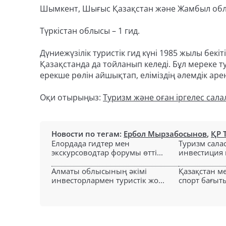
Шымкент, Шығыс Қазақстан және Жамбыл облы
Түркістан облысы – 1 гид.
Дүниежүзілік туристік гид күні 1985 жылы бекіт
Қазақстанда да тойланып келеді. Бұл мереке т
ерекше рөлін айшықтап, еліміздің әлемдік аре
Оқи отырыңыз:
Туризм және оған іргелес сала
Новости по тегам:
Ербол Мырзабосынов
,
ҚР 
Елордада гидтер мен
Туризм сала
экскурсоводтар форумы өтті...
инвестиция к
Алматы облысының әкімі
Қазақстан м
инвесторлармен туристік жо...
спорт бағыты