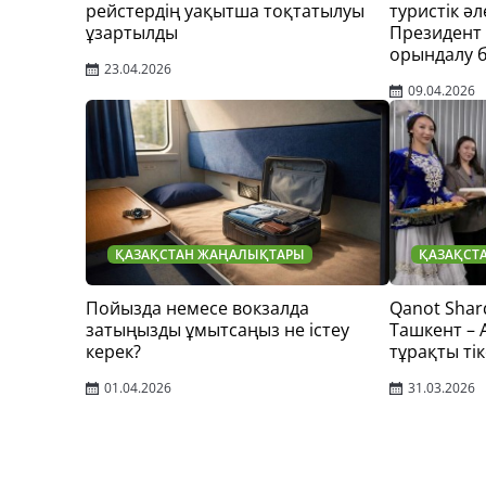
рейстердің уақытша тоқтатылуы
туристік әл
ұзартылды
Президент
орындалу 
23.04.2026
09.04.2026
ҚАЗАҚСТАН ЖАҢАЛЫҚТАРЫ
ҚАЗАҚСТ
Пойызда немесе вокзалда
Qanot Shar
затыңызды ұмытсаңыз не істеу
Ташкент –
керек?
тұрақты тік
01.04.2026
31.03.2026