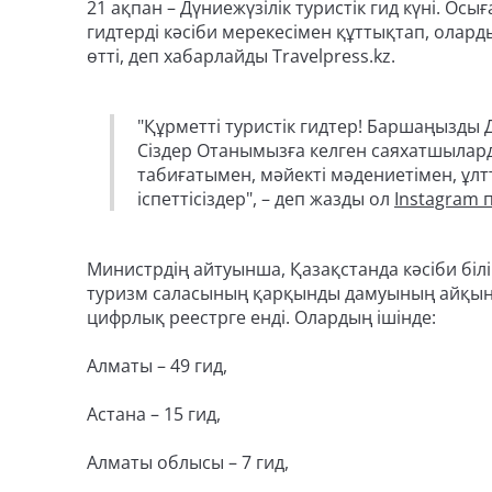
21 ақпан – Дүниежүзілік туристік гид күні. О
гидтерді кәсіби мерекесімен құттықтап, олар
өтті, деп хабарлайды Travelpress.kz.
"Құрметті туристік гидтер! Баршаңызды 
Сіздер Отанымызға келген саяхатшылард
табиғатымен, мәйекті мәдениетімен, ұл
іспеттісіздер", – деп жазды ол
Instagram
Министрдің айтуынша, Қазақстанда кәсіби білік
туризм саласының қарқынды дамуының айқын б
цифрлық реестрге енді. Олардың ішінде:
Алматы – 49 гид,
Астана – 15 гид,
Алматы облысы – 7 гид,