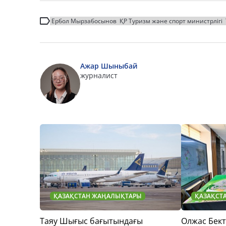
Ербол Мырзабосынов
ҚР Туризм және спорт министрлігі
Ажар Шыныбай
журналист
ҚАЗАҚСТАН ЖАҢАЛЫҚТАРЫ
ҚАЗАҚСТ
Таяу Шығыс бағытындағы
Олжас Бек