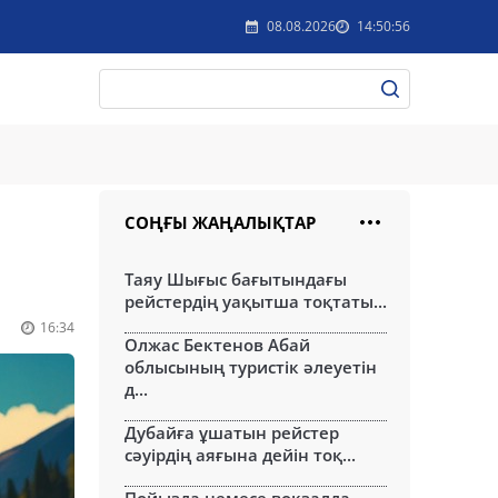
08.08.2026
14:50:56
СОҢҒЫ ЖАҢАЛЫҚТАР
Таяу Шығыс бағытындағы
рейстердің уақытша тоқтаты...
16:34
Олжас Бектенов Абай
облысының туристік әлеуетін
д...
Дубайға ұшатын рейстер
сәуірдің аяғына дейін тоқ...