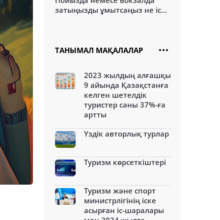
Пойызда немесе вокзалда
затыңызды ұмытсаңыз не іс...
ТАНЫМАЛ МАҚАЛАЛАР
2023 жылдың алғашқы
9 айында Қазақстанға
келген шетелдік
туристер саны 37%-ға
артты
Үздік авторлық турлар
Туризм көрсеткіштері
Туризм және спорт
министрлігінің іске
асырған іс-шаралары