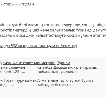
стары – 2 гидтен,
іліп, содан бері әлемнің көптеген елдерінде, соның ішінд
уристік гидтердің ішкі және халықаралық туризмді дамыт
надағы оң имиджін қалыптастыруға қосқан үлесін атап өт
ларда 538 мыңнан астам адам еңбек етеді
Туризм және спорт министрлігі
,
Туризм
сына салынған
Қытайда Димаштың халықаралық
өлемі 1,25 т...
жобасының тұсаукесер...
ен Грузия туризм мен
Алматының тау кластері: Турист
нда ы...
қабылдау бес есеге...