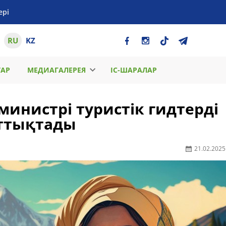
ері
RU
KZ
ТАР
МЕДИАГАЛЕРЕЯ
ІС-ШАРАЛАР
министрі туристік гидтерді
ұттықтады
21.02.2025