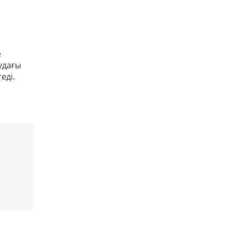
е
удағы
еді.