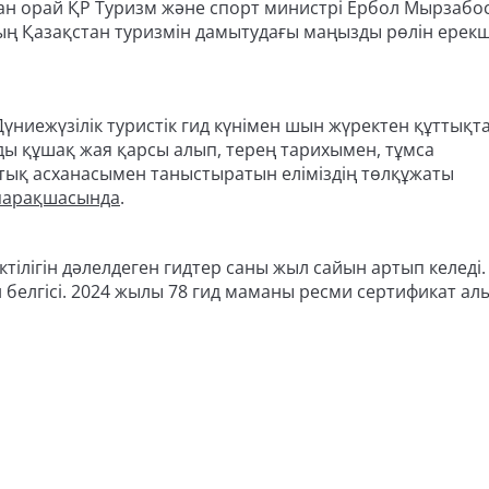
сыған орай ҚР Туризм және спорт министрі Ербол Мырзаб
дың Қазақстан туризмін дамытудағы маңызды рөлін ерек
Дүниежүзілік туристік гид күнімен шын жүректен құттықт
ы құшақ жая қарсы алып, терең тарихымен, тұмса
ттық асханасымен таныстыратын еліміздің төлқұжаты
 парақшасында
.
тілігін дәлелдеген гидтер саны жыл сайын артып келеді. 
елгісі. 2024 жылы 78 гид маманы ресми сертификат ал