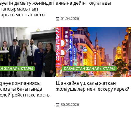
еуетін дамыту жөніндегі
аяғына дейін тоқтатады
 тапсырмасының
барысымен танысты
01.04.2026
АН ЖАҢАЛЫҚТАРЫ
ҚАЗАҚСТАН ЖАҢАЛЫҚТАРЫ
q әуе компаниясы
Шанхайға ұшқалы жатқан
 Алматы бағытында
жолаушылар нені ескеру керек?
елей рейсті іске қосты
30.03.2026