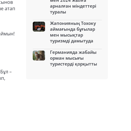
мен 2024 жылға
осынов
арналған міндеттері
ше атап
туралы
Жапонияның Тохоку
аймағында бұғылар
аймын!
мен мысықтар
туризмді дамытуда
Германияда жабайы
орман мысығы
туристерді қорқытты
Бұл –
ып,