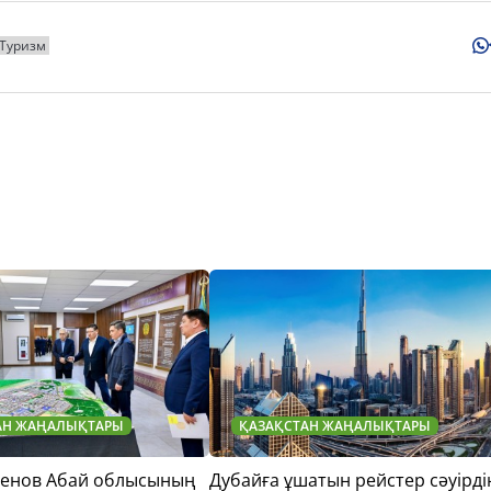
Туризм
АН ЖАҢАЛЫҚТАРЫ
ҚАЗАҚСТАН ЖАҢАЛЫҚТАРЫ
тенов Абай облысының
Дубайға ұшатын рейстер сәуірді