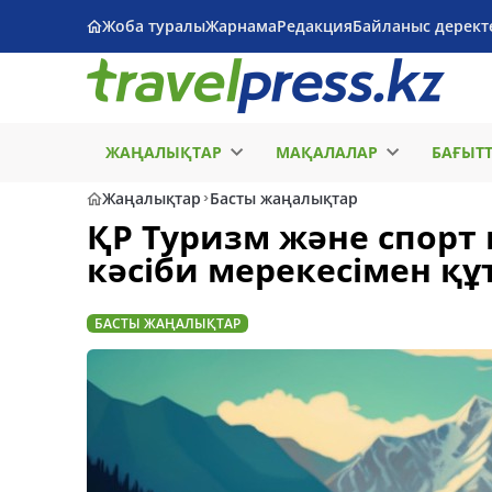
Жоба туралы
Жарнама
Редакция
Байланыс дерект
ЖАҢАЛЫҚТАР
МАҚАЛАЛАР
БАҒЫТ
Жаңалықтар
Басты жаңалықтар
ҚР Туризм және спорт 
кәсіби мерекесімен қ
БАСТЫ ЖАҢАЛЫҚТАР