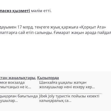
пасөз қызметі
мәлім етті.
ауымен 17 млрд. теңгеге жуық қаржыға «Қорқыт Ата»
птарға сай етіп салынды. Ғимарат жақын арада пайда
стан жаңалықтары
,
Қызылорда
есе вокзалда
Шанхайға ұшқалы жатқан
ытсаңыз не іс...
жолаушылар нені ескеру кер...
лдықорған бағытында
Jibek Joly туристік пойызы кезекті
аушылар...
халықаралық са...