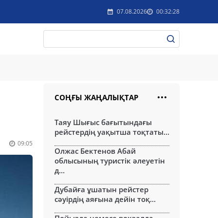
07.08.2026
00:32:28
СОҢҒЫ ЖАҢАЛЫҚТАР
Таяу Шығыс бағытындағы
рейстердің уақытша тоқтаты...
09:05
Олжас Бектенов Абай
облысының туристік әлеуетін
д...
Дубайға ұшатын рейстер
сәуірдің аяғына дейін тоқ...