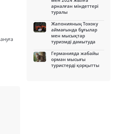
мен 2024 жылға
арналған міндеттері
туралы
Жапонияның Тохоку
аймағында бұғылар
мен мысықтар
лануға
туризмді дамытуда
Германияда жабайы
орман мысығы
туристерді қорқытты