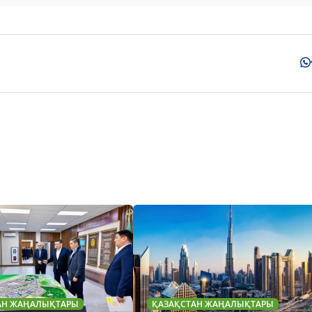
АН ЖАҢАЛЫҚТАРЫ
ҚАЗАҚСТАН ЖАҢАЛЫҚТАРЫ