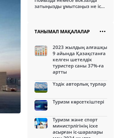
Пойызда немесе вокзалда
затыңызды ұмытсаңыз не іс...
ТАНЫМАЛ МАҚАЛАЛАР
2023 жылдың алғашқы
9 айында Қазақстанға
келген шетелдік
туристер саны 37%-ға
артты
Үздік авторлық турлар
Туризм көрсеткіштері
Туризм және спорт
министрлігінің іске
асырған іс-шаралары