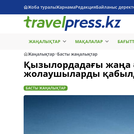
Жоба туралы
Жарнама
Редакция
Байланыс дерект
ЖАҢАЛЫҚТАР
МАҚАЛАЛАР
БАҒЫТ
Жаңалықтар
Басты жаңалықтар
Қызылордадағы жаңа 
жолаушыларды қабыл
БАСТЫ ЖАҢАЛЫҚТАР