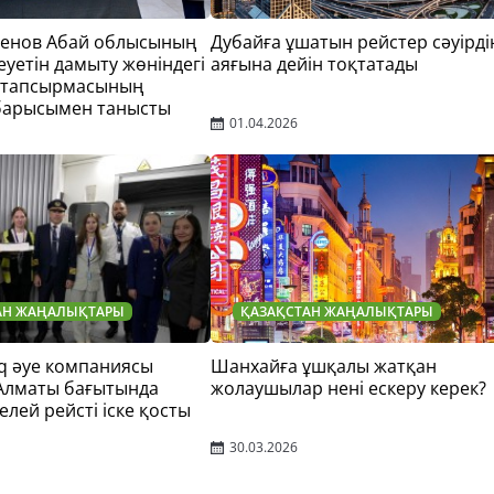
тенов Абай облысының
Дубайға ұшатын рейстер сәуірді
еуетін дамыту жөніндегі
аяғына дейін тоқтатады
 тапсырмасының
барысымен танысты
01.04.2026
АН ЖАҢАЛЫҚТАРЫ
ҚАЗАҚСТАН ЖАҢАЛЫҚТАРЫ
q әуе компаниясы
Шанхайға ұшқалы жатқан
 Алматы бағытында
жолаушылар нені ескеру керек?
елей рейсті іске қосты
30.03.2026