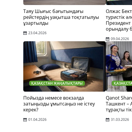
Таяу Шығыс бағытындағы
Олжас Бек
рейстердің уақытша тоқтатылуы
туристік әл
ұзартылды
Президент
орындалу 
23.04.2026
09.04.2026
ҚАЗАҚСТАН ЖАҢАЛЫҚТАРЫ
ҚАЗАҚСТ
Пойызда немесе вокзалда
Qanot Shar
затыңызды ұмытсаңыз не істеу
Ташкент –
керек?
тұрақты тік
01.04.2026
31.03.2026