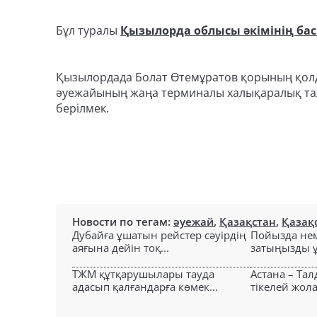
Бұл туралы
Қызылорда облысы әкімінің бас
Қызылордада Болат Өтемұратов қорының қолд
әуежайының жаңа терминалы халықаралық тала
берілмек.
Новости по тегам:
әуежай
,
Қазақстан
,
Қазақ
Дубайға ұшатын рейстер сәуірдің
Пойызда нем
аяғына дейін тоқ...
затыңызды ұм
ТЖМ құтқарушылары тауда
Астана – Та
адасып қалғандарға көмек...
тікелей жол