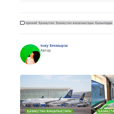
әуежай
Қазақстан
Қазақстан жаңалықтары
Қызылорда
Інжу Бекмырза
Автор
ҚАЗАҚСТАН ЖАҢАЛЫҚТАРЫ
ҚАЗАҚСТ