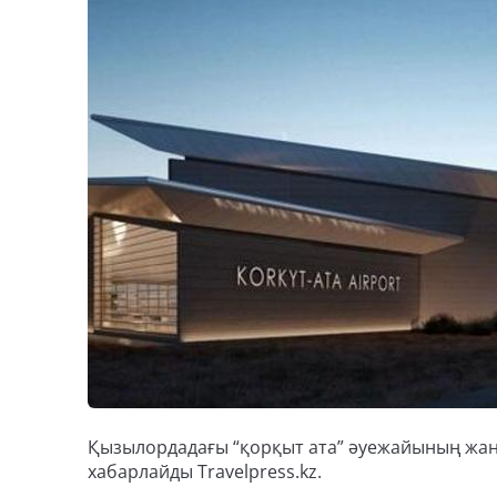
Қызылордадағы “қорқыт ата” әуежайының жаңа
хабарлайды Travelpress.kz.