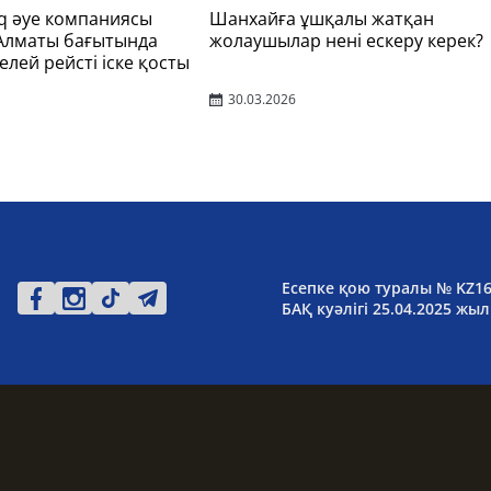
q әуе компаниясы
Шанхайға ұшқалы жатқан
 Алматы бағытында
жолаушылар нені ескеру керек?
елей рейсті іске қосты
30.03.2026
Есепке қою туралы № KZ1
БАҚ куәлігі 25.04.2025 жыл