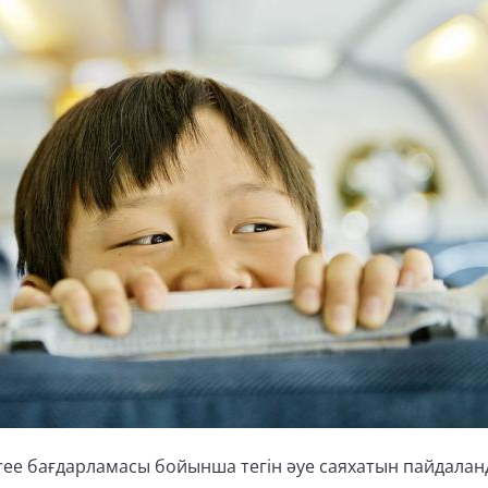
 free бағдарламасы бойынша тегін әуе саяхатын пайдалан