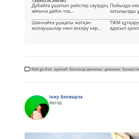
Дубайға ұшатын рейстер сәуірдің
Пойызда нем
аяғына дейін тоқ...
затыңызды ұм
Шанхайға ұшқалы жатқан
ТЖМ құтқар
жолаушылар нені ескеру кер...
адасып қалға
Kids go free
әуежай
белсенді демалыс
демалыс
Қазақст
Інжу Бекмырза
Автор