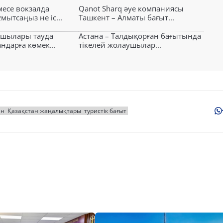
есе вокзалда
Qanot Sharq әуе компаниясы
ытсаңыз не іс...
Ташкент – Алматы бағыт...
ушылары тауда
Астана – Талдықорған бағытында
ндарға көмек...
тікелей жолаушылар...
ан
Қазақстан жаңалықтары
туристік бағыт