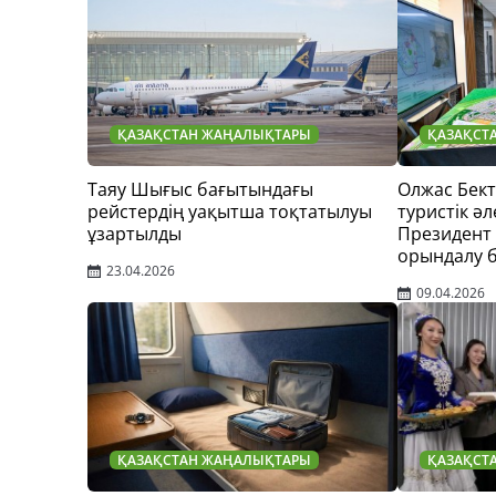
ҚАЗАҚСТАН ЖАҢАЛЫҚТАРЫ
ҚАЗАҚСТ
Таяу Шығыс бағытындағы
Олжас Бек
рейстердің уақытша тоқтатылуы
туристік әл
ұзартылды
Президент
орындалу 
23.04.2026
09.04.2026
ҚАЗАҚСТАН ЖАҢАЛЫҚТАРЫ
ҚАЗАҚСТ