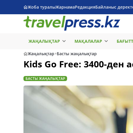
Жоба туралы
Жарнама
Редакция
Байланыс дерект
ЖАҢАЛЫҚТАР
МАҚАЛАЛАР
БАҒЫТ
Жаңалықтар
Басты жаңалықтар
Kids Go Free: 3400-ден 
БАСТЫ ЖАҢАЛЫҚТАР