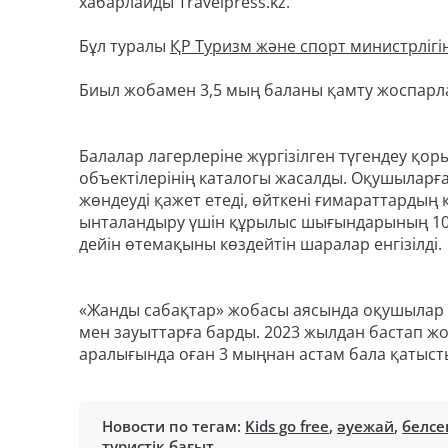
хабарлайды Travelpress.kz.
Бұл туралы
ҚР Туризм және спорт министрлігін
Биыл жобамен 3,5 мың баланы қамту жоспарл
Балалар лагерлеріне жүргізілген түгендеу қ
объектілерінің каталогы жасалды. Оқушыларғ
жөндеуді қажет етеді, өйткені ғимараттардың 
ынталандыру үшін құрылыс шығындарының 10%-
дейін өтемақыны көздейтін шаралар енгізілді.
«Жанды сабақтар» жобасы аясында оқушылар 
мен зауыттарға барды. 2023 жылдан бастап жоб
аралығында оған 3 мыңнан астам бала қатыст
Новости по тегам:
Kids go free
,
әуежай
,
белсе
туристік бағыт