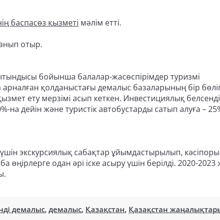
ің баспасөз қызметі
мәлім етті.
анып отыр.
орытындысы бойынша балалар-жасөспірімдер туризмі
а арналған қолданыстағы демалыс базаларының бір бөліг
қызмет ету мерзімі асып кеткен. Инвестициялық белсенділ
на дейін және туристік автобустарды сатып алуға – 25
үшін экскурсиялық сабақтар ұйымдастырылып, кәсіпор
а өңірлерге одан әрі іске асыру үшін берілді. 2020-2023
ы.
нді демалыс
,
демалыс
,
Қазақстан
,
Қазақстан жаңалықтар