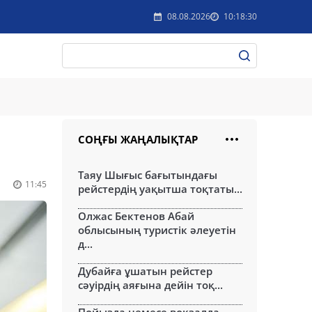
08.08.2026
10:18:30
СОҢҒЫ ЖАҢАЛЫҚТАР
Таяу Шығыс бағытындағы
11:45
рейстердің уақытша тоқтаты...
Олжас Бектенов Абай
облысының туристік әлеуетін
д...
Дубайға ұшатын рейстер
сәуірдің аяғына дейін тоқ...