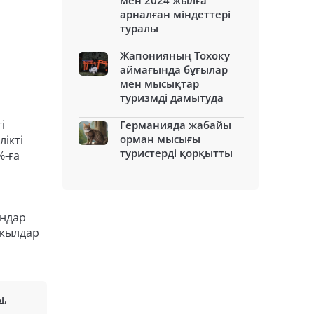
мен 2024 жылға
арналған міндеттері
туралы
Жапонияның Тохоку
аймағында бұғылар
мен мысықтар
туризмді дамытуда
і
Германияда жабайы
орман мысығы
ікті
туристерді қорқытты
%-ға
ындар
 жылдар
ы
,