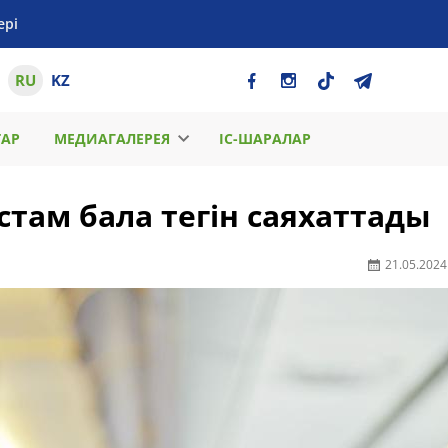
ері
RU
KZ
ТАР
МЕДИАГАЛЕРЕЯ
ІС-ШАРАЛАР
астам бала тегін саяхаттады
21.05.2024