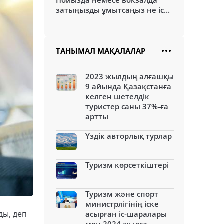
Пойызда немесе вокзалда
затыңызды ұмытсаңыз не іс...
ТАНЫМАЛ МАҚАЛАЛАР
2023 жылдың алғашқы
9 айында Қазақстанға
келген шетелдік
туристер саны 37%-ға
артты
Үздік авторлық турлар
Туризм көрсеткіштері
Туризм және спорт
министрлігінің іске
ды, деп
асырған іс-шаралары