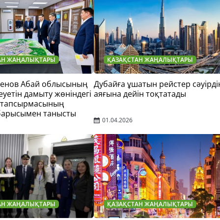
АН ЖАҢАЛЫҚТАРЫ
ҚАЗАҚСТАН ЖАҢАЛЫҚТАРЫ
тенов Абай облысының
Дубайға ұшатын рейстер сәуірді
еуетін дамыту жөніндегі
аяғына дейін тоқтатады
 тапсырмасының
барысымен танысты
01.04.2026
АН ЖАҢАЛЫҚТАРЫ
ҚАЗАҚСТАН ЖАҢАЛЫҚТАРЫ