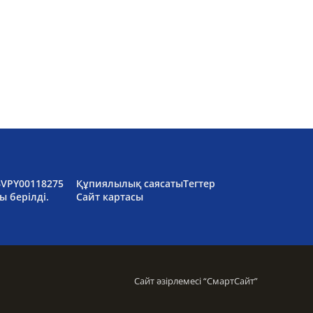
6VPY00118275
Құпиялылық саясаты
Тегтер
ы берілді.
Сайт картасы
Сайт әзірлемесі “
СмартСайт
”