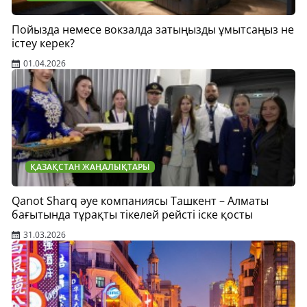
Пойызда немесе вокзалда затыңызды ұмытсаңыз не
істеу керек?
01.04.2026
ҚАЗАҚСТАН ЖАҢАЛЫҚТАРЫ
Qanot Sharq әуе компаниясы Ташкент – Алматы
бағытында тұрақты тікелей рейсті іске қосты
31.03.2026