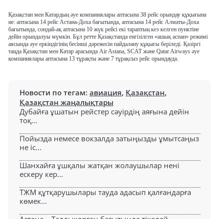
Қазақстан мен Катардың әуе компаниялары аптасына 38 рейс орындау құқығына
ие: аптасына 14 рейс Астана-Доха бағытында, аптасына 14 рейс Алматы-Доха
бағытында, сондай-ақ аптасына 10 жүк рейсі екі тараптың кез келген пунктіне
дейін орындалуы мүмкін. Бұл ретте Қазақстанда енгізілген «ашық аспан» режимі
аясында әуе еркіндігінің бесінші дәрежесін пайдалану құқығы беріледі. Қазіргі
таңда Қазақстан мен Катар арасында Air Astana, SCAT және Qatar Airways әуе
компаниялары аптасына 13 тұрақты және 7 тұрақсыз рейс орындауда.
Новости по тегам:
авиация
,
Қазақстан
,
Қазақстан жаңалықтары
Дубайға ұшатын рейстер сәуірдің аяғына дейін
тоқ...
Пойызда немесе вокзалда затыңызды ұмытсаңыз
не іс...
Шанхайға ұшқалы жатқан жолаушылар нені
ескеру кер...
ТЖМ құтқарушылары тауда адасып қалғандарға
көмек...
Астана – Талдықорған бағытында тікелей