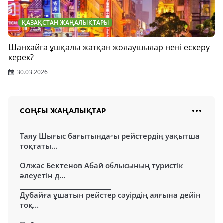
ҚАЗАҚСТАН ЖАҢАЛЫҚТАРЫ
Шанхайға ұшқалы жатқан жолаушылар нені ескеру
керек?
30.03.2026
СОҢҒЫ ЖАҢАЛЫҚТАР
Таяу Шығыс бағытындағы рейстердің уақытша
тоқтаты...
Олжас Бектенов Абай облысының туристік
әлеуетін д...
Дубайға ұшатын рейстер сәуірдің аяғына дейін
тоқ...