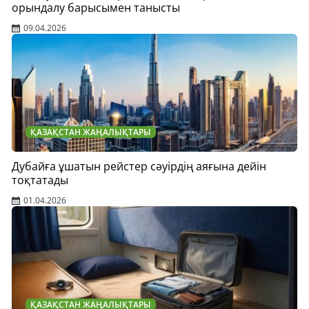
орындалу барысымен танысты
09.04.2026
ҚАЗАҚСТАН ЖАҢАЛЫҚТАРЫ
Дубайға ұшатын рейстер сәуірдің аяғына дейін
тоқтатады
01.04.2026
ҚАЗАҚСТАН ЖАҢАЛЫҚТАРЫ