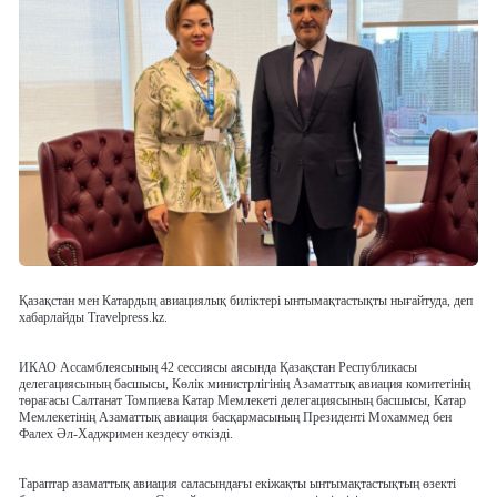
Қазақстан мен Катардың авиациялық биліктері ынтымақтастықты нығайтуда, деп
хабарлайды Travelpress.kz.
ИКАО Ассамблеясының 42 сессиясы аясында Қазақстан Республикасы
делегациясының басшысы, Көлік министрлігінің Азаматтық авиация комитетінің
төрағасы Салтанат Томпиева Катар Мемлекеті делегациясының басшысы, Катар
Мемлекетінің Азаматтық авиация басқармасының Президенті Мохаммед бен
Фалех Әл-Хаджримен кездесу өткізді.
Тараптар азаматтық авиация саласындағы екіжақты ынтымақтастықтың өзекті