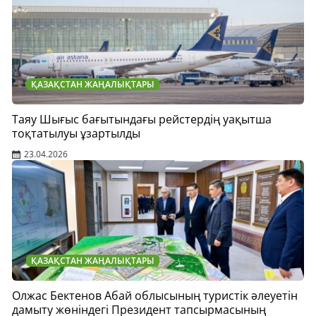
ҚАЗАҚСТАН ЖАҢАЛЫҚТАРЫ
Таяу Шығыс бағытындағы рейстердің уақытша
тоқтатылуы ұзартылды
23.04.2026
ҚАЗАҚСТАН ЖАҢАЛЫҚТАРЫ
Олжас Бектенов Абай облысының туристік әлеуетін
дамыту жөніндегі Президент тапсырмасының