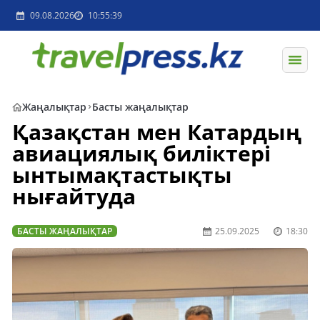
09.08.2026
10:55:39
Жаңалықтар
Басты жаңалықтар
Қазақстан мен Катардың
авиациялық биліктері
ынтымақтастықты
нығайтуда
БАСТЫ ЖАҢАЛЫҚТАР
25.09.2025
18:30