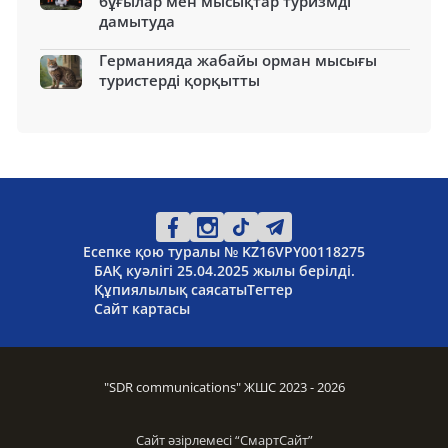
бұғылар мен мысықтар туризмді
дамытуда
Германияда жабайы орман мысығы
туристерді қорқытты
Есепке қою туралы № KZ16VPY00118275
БАҚ куәлігі 25.04.2025 жылы берілді.
Құпиялылық саясаты
Тегтер
Сайт картасы
"SDR communications" ЖШС 2023 - 2026
Сайт әзірлемесі “
СмартСайт
”