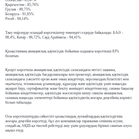
Өзбекстан - 85,47%
Қырғызстан - 85,76%
Грузия - 89,75%
Беларусь - 91,85%
Ресей - 94,14%
Таяу өңірлерде осындай көрсеткіштер төмендегі елдерде байқалады: БАӘ -
98,4%, Катар - 96,72%, Сауд Арабиясы - 94,41%.
Қазақстанның авиациялық қауіпсіздік бойынша алдыңғы көрсеткіші 83%
болатын.
Қазіргі көрсеткіш авиациялық қауіпсіздік саласындағы негізгі заңнама,
авиациялық қауіпсіздік бағдарламалары мен ережелері, авиациялық қауіпсіздік
саласындағы уәкілетті орган және оның міндеттері, персоналдың біліктілігі мен
оқытылуы, техникалық ұсынымдар, құралдар және қауіпсіздік үшін маңызды
ақпарат беру, сертификаттау және бекіту жөніндегі міндеттемелер, сапаны бақылау
бойынша міндеттемелер, қауіпсіздік мәселелерін шешу сияқты авиациялық
саланың маңызды элементтері бойынша қауіпсіздіктің жоғары деңгейінің көрінісі
болып табылады.
Осы көрсеткіштердің сәйкестігі қазақстандық әуежайлардың қауіпсіздігінің
жоғары деңгейін көрсетеді, бұл әуе компаниялар тарапынан сенімнің өсуіне,
сондай-ақ АҚШ-қа тікелей рейстерді ашу үшін ұшулардың бірінші санатын алуға
ықпал етеді.