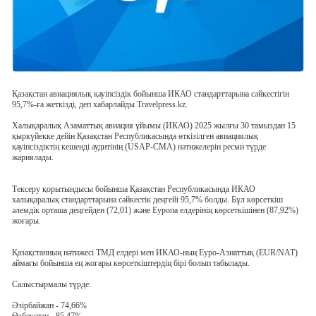
Қазақстан авиациялық қауіпсіздік бойынша ИКАО стандарттарына сәйкестігін
95,7%-ға жеткізді, деп хабарлайды Travelpress.kz.
Халықаралық Азаматтық авиация ұйымы (ИКАО) 2025 жылғы 30 тамыздан 15
қыркүйекке дейін Қазақстан Республикасында өткізілген авиациялық
қауіпсіздіктің кешенді аудитінің (USAP-CMA) нәтижелерін ресми түрде
жариялады.
Тексеру қорытындысы бойынша Қазақстан Республикасында ИКАО
халықаралық стандарттарына сәйкестік деңгейі 95,7% болды. Бұл көрсеткіш
әлемдік орташа деңгейден (72,01) және Еуропа елдерінің көрсеткішінен (87,92%)
жоғары.
Қазақстанның нәтижесі ТМД елдері мен ИКАО-ның Еуро-Азиаттық (EUR/NAT)
аймағы бойынша ең жоғары көрсеткіштердің бірі болып табылады.
Салыстырмалы түрде:
Әзірбайжан - 74,66%