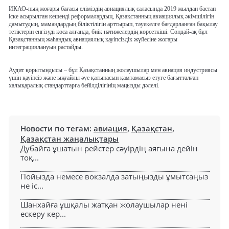
ИКАО-ның жоғары бағасы еліміздің авиациялық саласында 2019 жылдан бастап
іске асырылған кешенді реформалардың, Қазақстанның авиациялық әкімшілігін
дамытудың, мамандардың біліктілігін арттырып, тәуекелге бағдарланған бақылау
тетіктерін енгізуді қоса алғанда, биік нәтижелердің көрсеткіші. Сондай-ақ бұл
Қазақстанның жаһандық авиациялық қауіпсіздік жүйесіне жоғары
интеграциялануын растайды.
Аудит қорытындысы – бұл Қазақстанның жолаушылар мен авиация индустриясы
үшін қауіпсіз және ыңғайлы әуе қатынасын қамтамасыз етуге бағытталған
халықаралық стандарттарға бейілділігінің маңызды дәлелі.
Новости по тегам:
авиация
,
Қазақстан
,
Қазақстан жаңалықтары
Дубайға ұшатын рейстер сәуірдің аяғына дейін
тоқ...
Пойызда немесе вокзалда затыңызды ұмытсаңыз
не іс...
Шанхайға ұшқалы жатқан жолаушылар нені
ескеру кер...