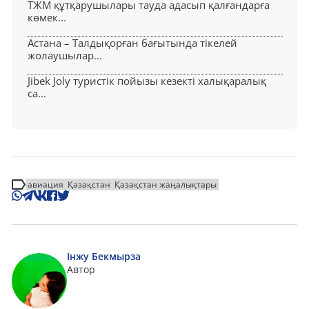
ТЖМ құтқарушылары тауда адасып қалғандарға
көмек...
Астана – Талдықорған бағытында тікелей
жолаушылар...
Jibek Joly туристік пойызы кезекті халықаралық
са...
авиация
Қазақстан
Қазақстан жаңалықтары
Інжу Бекмырза
Автор