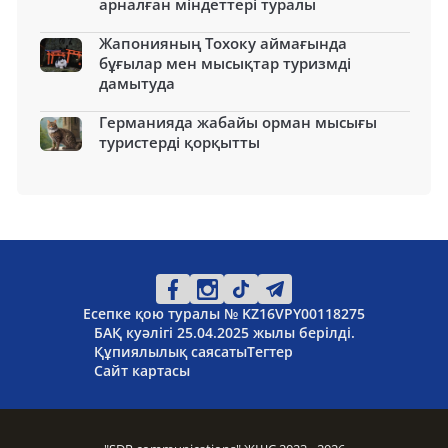
арналған міндеттері туралы
Жапонияның Тохоку аймағында
бұғылар мен мысықтар туризмді
дамытуда
Германияда жабайы орман мысығы
туристерді қорқытты
Есепке қою туралы № KZ16VPY00118275
БАҚ куәлігі 25.04.2025 жылы берілді.
Құпиялылық саясаты
Тегтер
Сайт картасы