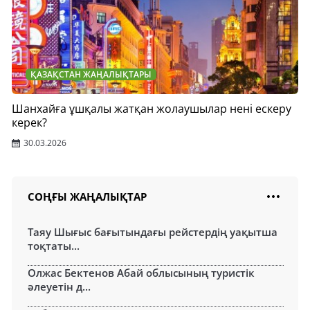
ҚАЗАҚСТАН ЖАҢАЛЫҚТАРЫ
Шанхайға ұшқалы жатқан жолаушылар нені ескеру
керек?
30.03.2026
СОҢҒЫ ЖАҢАЛЫҚТАР
Таяу Шығыс бағытындағы рейстердің уақытша
тоқтаты...
Олжас Бектенов Абай облысының туристік
әлеуетін д...