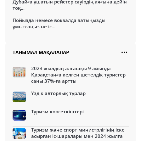
Дубайға ұшатын рейстер сәуірдің аяғына дейін
тоқ...
Пойызда немесе вокзалда затыңызды
ұмытсаңыз не іс...
ТАНЫМАЛ МАҚАЛАЛАР
2023 жылдың алғашқы 9 айында
Қазақстанға келген шетелдік туристер
саны 37%-ға артты
Үздік авторлық турлар
Туризм көрсеткіштері
Туризм және спорт министрлігінің іске
асырған іс-шаралары мен 2024 жылға