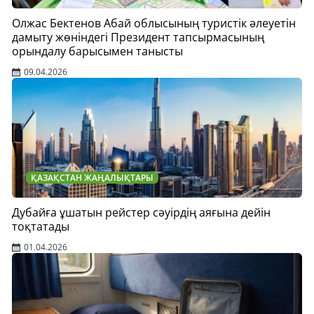
Олжас Бектенов Абай облысының туристік әлеуетін
дамыту жөніндегі Президент тапсырмасының
орындалу барысымен танысты
09.04.2026
ҚАЗАҚСТАН ЖАҢАЛЫҚТАРЫ
Дубайға ұшатын рейстер сәуірдің аяғына дейін
тоқтатады
01.04.2026