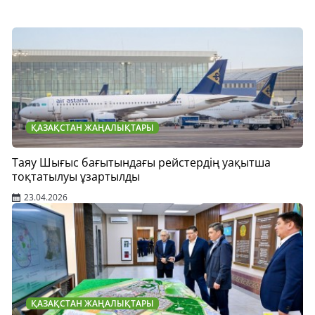
ҚАЗАҚСТАН ЖАҢАЛЫҚТАРЫ
Таяу Шығыс бағытындағы рейстердің уақытша
тоқтатылуы ұзартылды
23.04.2026
ҚАЗАҚСТАН ЖАҢАЛЫҚТАРЫ