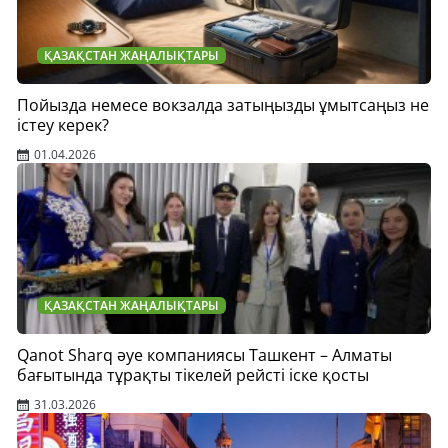
ҚАЗАҚСТАН ЖАҢАЛЫҚТАРЫ
Пойызда немесе вокзалда затыңызды ұмытсаңыз не
істеу керек?
01.04.2026
ҚАЗАҚСТАН ЖАҢАЛЫҚТАРЫ
Qanot Sharq әуе компаниясы Ташкент – Алматы
бағытында тұрақты тікелей рейсті іске қосты
31.03.2026