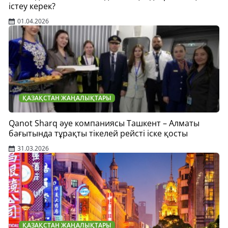
істеу керек?
01.04.2026
ҚАЗАҚСТАН ЖАҢАЛЫҚТАРЫ
Qanot Sharq әуе компаниясы Ташкент – Алматы
бағытында тұрақты тікелей рейсті іске қосты
31.03.2026
ҚАЗАҚСТАН ЖАҢАЛЫҚТАРЫ