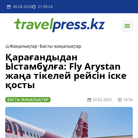
08.08.2026
21:38:24
Жаңалықтар
Басты жаңалықтар
Қарағандыдан
Ыстамбұлға: Fly Arystan
жаңа тікелей рейсін іске
қосты
БАСТЫ ЖАҢАЛЫҚТАР
20.02.2025
16:54