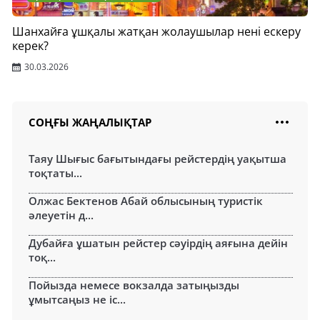
Шанхайға ұшқалы жатқан жолаушылар нені ескеру
керек?
30.03.2026
СОҢҒЫ ЖАҢАЛЫҚТАР
Таяу Шығыс бағытындағы рейстердің уақытша
тоқтаты...
Олжас Бектенов Абай облысының туристік
әлеуетін д...
Дубайға ұшатын рейстер сәуірдің аяғына дейін
тоқ...
Пойызда немесе вокзалда затыңызды
ұмытсаңыз не іс...