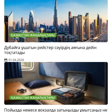
ҚАЗАҚСТАН ЖАҢАЛЫҚТАРЫ
Дубайға ұшатын рейстер сәуірдің аяғына дейін
тоқтатады
01.04.2026
ҚАЗАҚСТАН ЖАҢАЛЫҚТАРЫ
Пойызда немесе вокзалда затыңызды ұмытсаңыз не