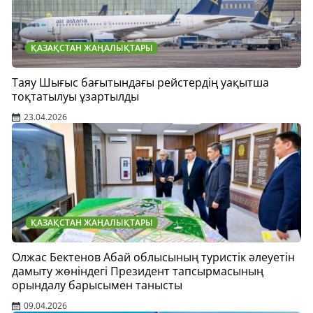
ҚАЗАҚСТАН ЖАҢАЛЫҚТАРЫ
Таяу Шығыс бағытындағы рейстердің уақытша
тоқтатылуы ұзартылды
23.04.2026
ҚАЗАҚСТАН ЖАҢАЛЫҚТАРЫ
Олжас Бектенов Абай облысының туристік әлеуетін
дамыту жөніндегі Президент тапсырмасының
орындалу барысымен танысты
09.04.2026