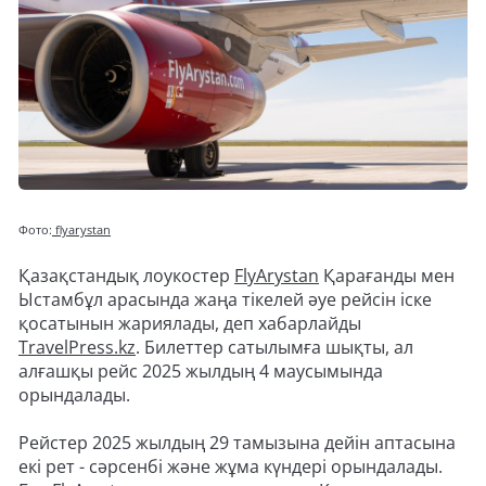
Фото:
flyarystan
Қазақстандық лоукостер
FlyArystan
Қарағанды мен
Ыстамбұл арасында жаңа тікелей әуе рейсін іске
қосатынын жариялады, деп хабарлайды
TravelPress.kz
. Билеттер сатылымға шықты, ал
алғашқы рейс 2025 жылдың 4 маусымында
орындалады.
Рейстер 2025 жылдың 29 тамызына дейін аптасына
екі рет - сәрсенбі және жұма күндері орындалады.