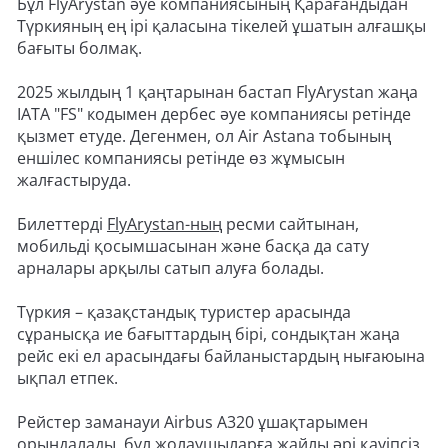
Бұл FlyArystan әуе компаниясының Қарағандыдан
Түркияның ең ірі қаласына тікелей ұшатын алғашқы
бағыты болмақ.
2025 жылдың 1 қаңтарынан бастап FlyArystan жаңа
IATA "FS" кодымен дербес әуе компаниясы ретінде
қызмет етуде. Дегенмен, ол Air Astana тобының
еншілес компаниясы ретінде өз жұмысын
жалғастыруда.
Билеттерді
FlyArystan-ның
ресми сайтынан,
мобильді қосымшасынан және басқа да сату
арналары арқылы сатып алуға болады.
Түркия – қазақстандық туристер арасында
сұранысқа ие бағыттардың бірі, сондықтан жаңа
рейс екі ел арасындағы байланыстардың нығаюына
ықпал етпек.
Рейстер заманауи Airbus A320 ұшақтарымен
орындалады, бұл жолаушыларға жайлы әрі қауіпсіз