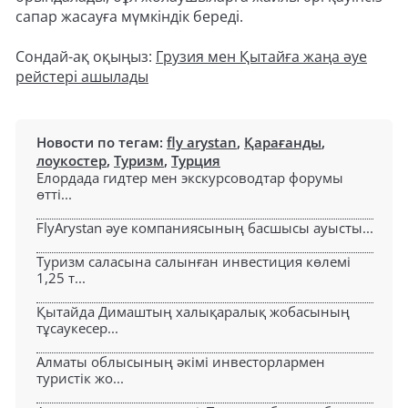
сапар жасауға мүмкіндік береді.
Сондай-ақ оқыңыз:
Грузия мен Қытайға жаңа әуе
рейстері ашылады
Новости по тегам:
fly arystan
,
Қарағанды
,
лоукостер
,
Туризм
,
Турция
Елордада гидтер мен экскурсоводтар форумы
өтті...
FlyArystan әуе компаниясының басшысы ауысты...
Туризм саласына салынған инвестиция көлемі
1,25 т...
Қытайда Димаштың халықаралық жобасының
тұсаукесер...
Алматы облысының әкімі инвесторлармен
туристік жо...