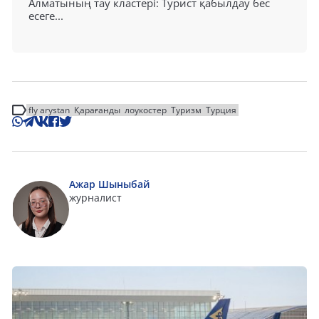
Алматының тау кластері: Турист қабылдау бес
есеге...
fly arystan
Қарағанды
лоукостер
Туризм
Турция
Ажар Шыныбай
журналист