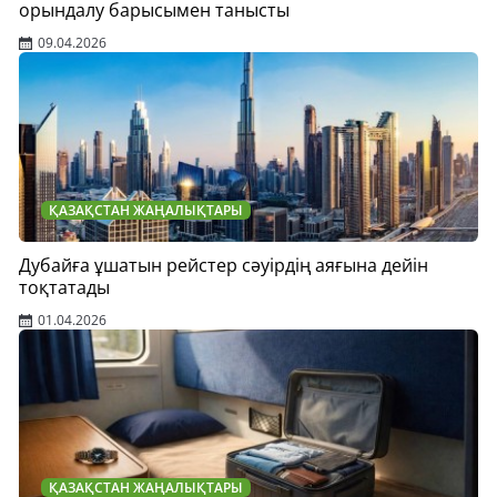
орындалу барысымен танысты
09.04.2026
ҚАЗАҚСТАН ЖАҢАЛЫҚТАРЫ
Дубайға ұшатын рейстер сәуірдің аяғына дейін
тоқтатады
01.04.2026
ҚАЗАҚСТАН ЖАҢАЛЫҚТАРЫ