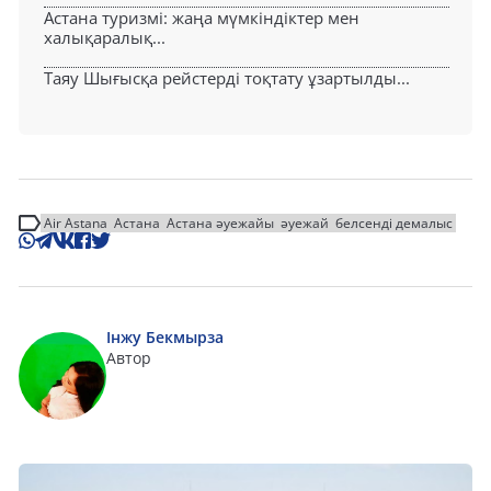
Астана туризмі: жаңа мүмкіндіктер мен
халықаралық...
Таяу Шығысқа рейстерді тоқтату ұзартылды...
Air Astana
Астана
Астана әуежайы
әуежай
белсенді демалыс
Інжу Бекмырза
Автор