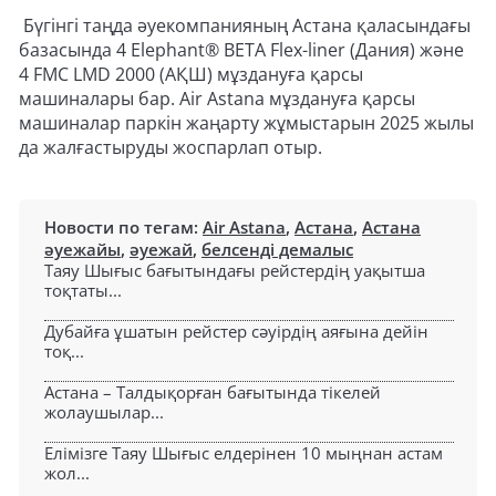
Бүгінгі таңда әуекомпанияның Астана қаласындағы
базасында 4 Elephant® BETA Flex-liner (Дания) және
4 FMC LMD 2000 (АҚШ) мұздануға қарсы
машиналары бар. Air Astana мұздануға қарсы
машиналар паркін жаңарту жұмыстарын 2025 жылы
да жалғастыруды жоспарлап отыр.
Новости по тегам:
Air Astana
,
Астана
,
Астана
әуежайы
,
әуежай
,
белсенді демалыс
Таяу Шығыс бағытындағы рейстердің уақытша
тоқтаты...
Дубайға ұшатын рейстер сәуірдің аяғына дейін
тоқ...
Астана – Талдықорған бағытында тікелей
жолаушылар...
Елімізге Таяу Шығыс елдерінен 10 мыңнан астам
жол...