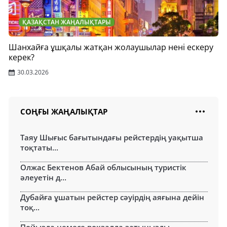
ҚАЗАҚСТАН ЖАҢАЛЫҚТАРЫ
Шанхайға ұшқалы жатқан жолаушылар нені ескеру
керек?
30.03.2026
СОҢҒЫ ЖАҢАЛЫҚТАР
Таяу Шығыс бағытындағы рейстердің уақытша
тоқтаты...
Олжас Бектенов Абай облысының туристік
әлеуетін д...
Дубайға ұшатын рейстер сәуірдің аяғына дейін
тоқ...
Пойызда немесе вокзалда затыңызды