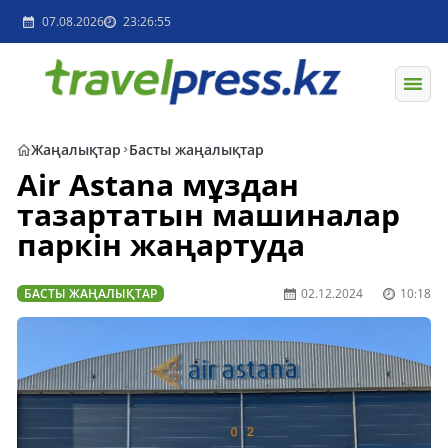
07.08.2026
23:26:55
Жаңалықтар
Басты жаңалықтар
Air Astana мұздан
тазартатын машиналар
паркiн жаңартуда
БАСТЫ ЖАҢАЛЫҚТАР
02.12.2024
10:18