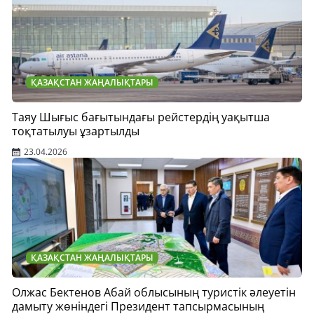
ҚАЗАҚСТАН ЖАҢАЛЫҚТАРЫ
Таяу Шығыс бағытындағы рейстердің уақытша
тоқтатылуы ұзартылды
23.04.2026
ҚАЗАҚСТАН ЖАҢАЛЫҚТАРЫ
Олжас Бектенов Абай облысының туристік әлеуетін
дамыту жөніндегі Президент тапсырмасының