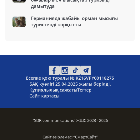
дамытуда
Германияда жабайы орман мысығы
туристерді қорқытты
Есепке қою туралы № KZ16VPY00118275
БАҚ куәлігі 25.04.2025 жылы берілді.
Құпиялылық саясаты
Тегтер
Сайт картасы
"SDR communications" ЖШС 2023 - 2026
Сайт әзірлемесі “
СмартСайт
”