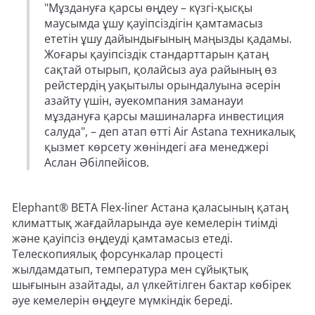
"Мұздануға қарсы өңдеу – күзгі-қысқы
маусымда ұшу қауіпсіздігін қамтамасыз
ететін ұшу дайындығының маңызды қадамы.
Жоғары қауіпсіздік стандарттарын қатаң
сақтай отырып, қолайсыз ауа райының өз
рейстердің уақытылы орындалуына әсерін
азайту үшін, әуекомпания заманауи
мұздануға қарсы машиналарға инвестиция
салуда", – деп атап өтті Air Astana техникалық
қызмет көрсету жөніндегі аға менеджері
Аслан Әбілпейісов.
Elephant® BETA Flex-liner Астана қаласының қатаң
климаттық жағдайларында әуе кемелерін тиімді
және қауіпсіз өңдеуді қамтамасыз етеді.
Телескопиялық форсункалар процесті
жылдамдатып, температура мен сұйықтық
шығынын азайтады, ал үлкейтілген бактар көбірек
әуе кемелерін өңдеуге мүмкіндік береді.