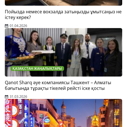
Пойызда немесе вокзалда затыңызды ұмытсаңыз не
істеу керек?
01.04.2026
ҚАЗАҚСТАН ЖАҢАЛЫҚТАРЫ
Qanot Sharq әуе компаниясы Ташкент – Алматы
бағытында тұрақты тікелей рейсті іске қосты
31.03.2026