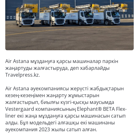
Air Astana мұздануға қарсы машиналар паркiн
жаңартуды жалғастыруда, деп хабарлайды
Travelpress.kz.
Air Astana әуекомпаниясы жерүсті жабдықтарын
кезең-кезеңімен жаңарту жұмыстарын
жалғастырып, биылғы күзгі-қысқы маусымда
Vestergaard компаниясының Elephant® BETA Flex-
liner екі жаңа мұздануға қарсы машинасын сатып
алды. Бұл модельдегі алғашқы екі машинаны
әуекомпания 2023 жылы сатып алған.