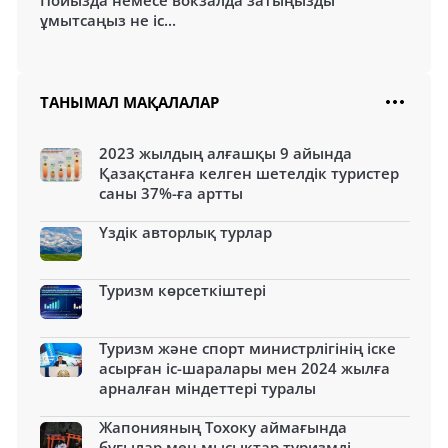
ұмытсаңыз не іс...
ТАНЫМАЛ МАҚАЛАЛАР
2023 жылдың алғашқы 9 айында
Қазақстанға келген шетелдік туристер
саны 37%-ға артты
Үздік авторлық турлар
Туризм көрсеткіштері
Туризм және спорт министрлігінің іске
асырған іс-шаралары мен 2024 жылға
арналған міндеттері туралы
Жапонияның Тохоку аймағында
бұғылар мен мысықтар туризмді