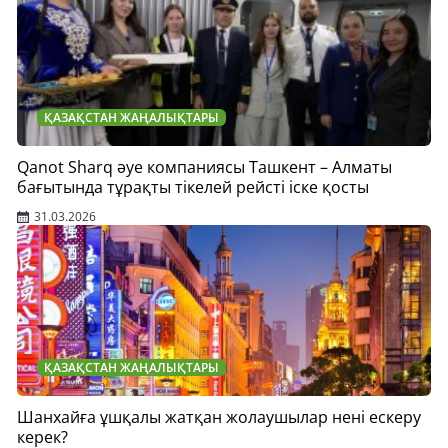
ҚАЗАҚСТАН ЖАҢАЛЫҚТАРЫ
Qanot Sharq әуе компаниясы Ташкент – Алматы
бағытында тұрақты тікелей рейсті іске қосты
31.03.2026
ҚАЗАҚСТАН ЖАҢАЛЫҚТАРЫ
Шанхайға ұшқалы жатқан жолаушылар нені ескеру
керек?