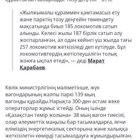
«Жылжымалы құраммен қамтамасыз ету
және парктің тозу деңгейін төмендету
мақсатында биыл 185 локомотив сатып
алынды. Келесі жылы 187 бірлік сатып алу
жоспарланған, ал одан кейінгі үш жылда тағы
257 локомотив жеткізіледі деп күтілуде. Бұл
локомотивтердің жетіспеушілігін толық
жоюға ықпал етеді», — деді
Марат
Қарабаев
.
Көлік министрлігінің мәліметінше, жүк
вагондарының жалпы паркі 139 мың
вагонды құрайды.Нарықта 300-ден астам жеке
операторлар жұмыс істейді. Оның ішінде
«Қазақстан темір жолына» 38 мың вагон тиесілі,
олар әлеуметтік маңызы бар тасымалдарға, яғни
еліміздің энергетикалық секторына және халыққа
жеткізілетін көмірді тасымалдауға жұмылдырылған.