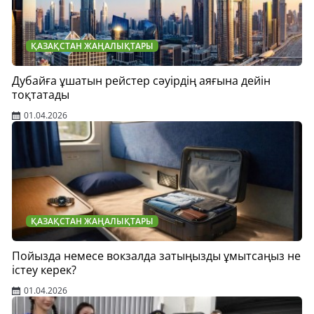
ҚАЗАҚСТАН ЖАҢАЛЫҚТАРЫ
Дубайға ұшатын рейстер сәуірдің аяғына дейін
тоқтатады
01.04.2026
ҚАЗАҚСТАН ЖАҢАЛЫҚТАРЫ
Пойызда немесе вокзалда затыңызды ұмытсаңыз не
істеу керек?
01.04.2026