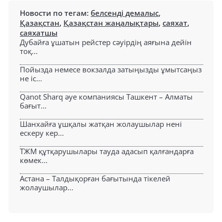
Новости по тегам:
белсенді демалыс
,
Қазақстан
,
Қазақстан жаңалықтары
,
саяхат
,
саяхатшы
Дубайға ұшатын рейстер сәуірдің аяғына дейін
тоқ...
Пойызда немесе вокзалда затыңызды ұмытсаңыз
не іс...
Qanot Sharq әуе компаниясы Ташкент – Алматы
бағыт...
Шанхайға ұшқалы жатқан жолаушылар нені
ескеру кер...
ТЖМ құтқарушылары тауда адасып қалғандарға
көмек...
Астана – Талдықорған бағытында тікелей
жолаушылар...