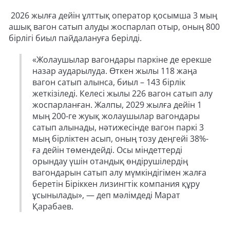
2026 жылға дейін ұлттық оператор қосымша 3 мың
ашық вагон сатып алуды жоспарлап отыр, оның 800
бірлігі биыл пайдалануға берілді.
«Жолаушылар вагондары паркіне де ерекше
назар аударылуда. Өткен жылы 118 жаңа
вагон сатып алынса, биыл – 143 бірлік
жеткізіледі. Келесі жылы 226 вагон сатып алу
жоспарланған. Жалпы, 2029 жылға дейін 1
мың 200-ге жуық жолаушылар вагондары
сатып алынады, нәтижесінде вагон паркі 3
мың бірліктен асып, оның тозу деңгейі 38%-
ға дейін төмендейді. Осы міндеттерді
орындау үшін отандық өндірушілердің
вагондарын сатып алу мүмкіндігімен жалға
беретін Біріккен лизингтік компания құру
ұсынылады», — деп мәлімдеді Марат
Қарабаев.