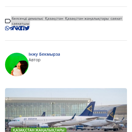
белсенді демалыс
Қазақстан
Қазақстан жаңалықтары
саяхат
саяхатшы
Інжу Бекмырза
Автор
ҚАЗАҚСТАН ЖАҢАЛЫҚТАРЫ