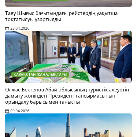
Таяу Шығыс бағытындағы рейстердің уақытша
тоқтатылуы ұзартылды
23.04.2026
ҚАЗАҚСТАН ЖАҢАЛЫҚТАРЫ
Олжас Бектенов Абай облысының туристік әлеуетін
дамыту жөніндегі Президент тапсырмасының
орындалу барысымен танысты
09.04.2026