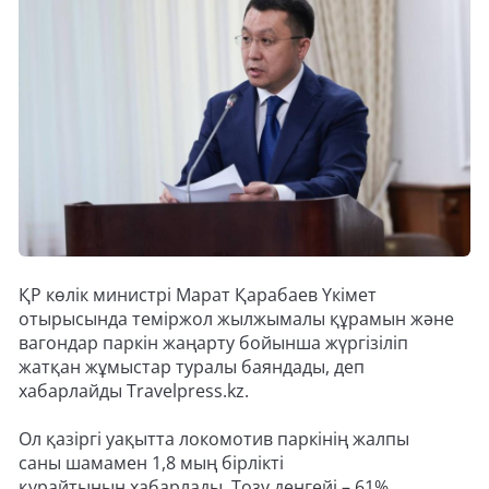
ҚР көлік министрі Марат Қарабаев Үкімет
отырысында теміржол жылжымалы құрамын және
вагондар паркін жаңарту бойынша жүргізіліп
жатқан жұмыстар туралы баяндады, деп
хабарлайды Travelpress.kz.
Ол қазіргі уақытта локомотив паркінің жалпы
саны шамамен 1,8 мың бірлікті
құрайтынын хабарлады. Тозу деңгейі – 61%.