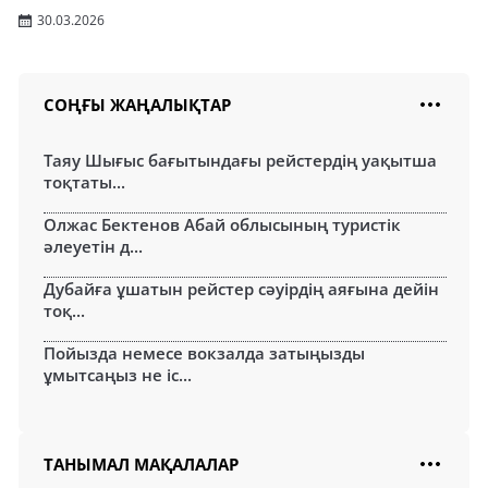
30.03.2026
СОҢҒЫ ЖАҢАЛЫҚТАР
Таяу Шығыс бағытындағы рейстердің уақытша
тоқтаты...
Олжас Бектенов Абай облысының туристік
әлеуетін д...
Дубайға ұшатын рейстер сәуірдің аяғына дейін
тоқ...
Пойызда немесе вокзалда затыңызды
ұмытсаңыз не іс...
ТАНЫМАЛ МАҚАЛАЛАР