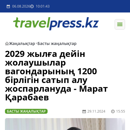
06.08.2026
10:01:43
Жаңалықтар
Басты жаңалықтар
2029 жылға дейін
жолаушылар
вагондарының 1200
бірлігін сатып алу
жоспарлануда - Марат
Қарабаев
БАСТЫ ЖАҢАЛЫҚТАР
29.11.2024
15:55