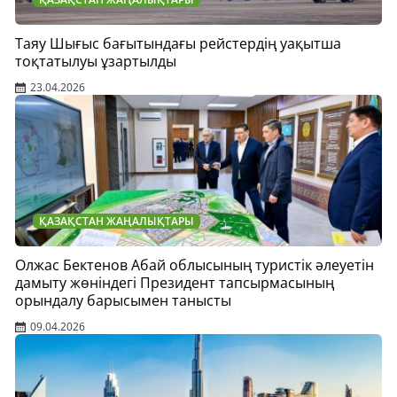
Таяу Шығыс бағытындағы рейстердің уақытша
тоқтатылуы ұзартылды
23.04.2026
ҚАЗАҚСТАН ЖАҢАЛЫҚТАРЫ
Олжас Бектенов Абай облысының туристік әлеуетін
дамыту жөніндегі Президент тапсырмасының
орындалу барысымен танысты
09.04.2026