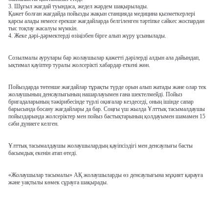
3. Шұғыл жағдай туындаса, жедел жәрдем шақырылады.
Қажет болған жағдайда пойызды жақын станцияда медицина қызметкерлері
қарсы алады немесе ерекше жағдайларда белгіленген тәртіпке сәйкес жоспардан
тыс тоқтау жасалуы мүмкін.
4. Жеке дәрі-дәрмектерді өзіңізбен бірге алып жүру ұсынылады.
Созылмалы аурулары бар жолаушылар қажетті дәрілерді алдын ала дайындап,
ықтимал қауіптер туралы жолсерікті хабардар еткені жөн.
Пойыздарда төтенше жағдайлар тұрақты түрде орын алып жатады және олар тек
жолаушының денсаулығының нашарлауымен ғана шектелмейді. Пойыз
бригадаларының тәжірибесінде түрлі оқиғалар кездеседі, оның ішінде сапар
барысында босану жағдайлары да бар. Соңғы үш жылда Ұлттық тасымалдаушы
пойыздарында жолсеріктер мен пойыз бастықтарының қолдауымен шамамен 15
сәби дүниеге келген.
Ұлттық тасымалдаушы жолаушылардың қауіпсіздігі мен денсаулығы басты
басымдық екенін атап өтеді.
«Жолаушылар тасымалы» АҚ жолаушыларды өз денсаулығына мұқият қарауға
және уақтылы көмек сұрауға шақырады.