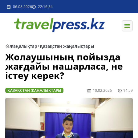
06.08.2026
22:16:34
Жаңалықтар
Қазақстан жаңалықтары
Жолаушының пойызда
жағдайы нашарласа, не
істеу керек?
ҚАЗАҚСТАН ЖАҢАЛЫҚТАРЫ
10.02.2026
14:59