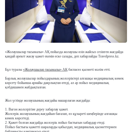
«Жолаушылар тасымалы» АҚ пойызда жолаушы өзін жайсыз сезінген жағдайда
қандай әрекет жасау қажет екенін еске салады, деп хабарлайды Travelpress.kz.
Бұл туралы
«Жолаушылар тасымалы» АҚ
баспасөз қызметі мәлім етті.
Барлық жолаушылар пойыздарының жолсеріктері алғашқы медициналық көмек
көрсету бойынша арнайы даярлықтан өтеді, ал әр пойыз медициналық
қобдишамен жабдықталған.
Жол үстінде жолаушының жағдайы нашарлаған жағдайда:
1. Вагон жолсерігіне дереу хабарлау қажет.
Жолсерік жолаушының жағдайын бағалап, өз құзыреті шеңберінде алғашқы
көмек көрсетеді.
2. Қажет болған жағдайда жолсерік пойыз бастығын хабардар етеді.
Пойыз бастығы қажетті шараларды қабылдап, медициналық қызметтермен
байланысты қамтамасыз етеді.