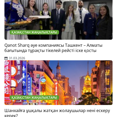
ҚАЗАҚСТАН ЖАҢАЛЫҚТАРЫ
Qanot Sharq әуе компаниясы Ташкент – Алматы
бағытында тұрақты тікелей рейсті іске қосты
31.03.2026
ҚАЗАҚСТАН ЖАҢАЛЫҚТАРЫ
Шанхайға ұшқалы жатқан жолаушылар нені ескеру
керек?