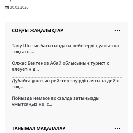
30.03.2026
СОҢҒЫ ЖАҢАЛЫҚТАР
Таяу Шығыс бағытындағы рейстердің уақытша
тоқтаты...
Олжас Бектенов Абай облысының туристік
әлеуетін д...
Дубайға ұшатын рейстер сәуірдің аяғына дейін
тоқ...
Пойызда немесе вокзалда затыңызды
ұмытсаңыз не іс...
ТАНЫМАЛ МАҚАЛАЛАР