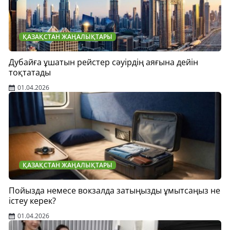
ҚАЗАҚСТАН ЖАҢАЛЫҚТАРЫ
Дубайға ұшатын рейстер сәуірдің аяғына дейін
тоқтатады
01.04.2026
ҚАЗАҚСТАН ЖАҢАЛЫҚТАРЫ
Пойызда немесе вокзалда затыңызды ұмытсаңыз не
істеу керек?
01.04.2026