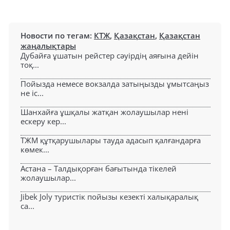
Новости по тегам:
КТЖ
,
Қазақстан
,
Қазақстан
жаңалықтары
Дубайға ұшатын рейстер сәуірдің аяғына дейін
тоқ...
Пойызда немесе вокзалда затыңызды ұмытсаңыз
не іс...
Шанхайға ұшқалы жатқан жолаушылар нені
ескеру кер...
ТЖМ құтқарушылары тауда адасып қалғандарға
көмек...
Астана – Талдықорған бағытында тікелей
жолаушылар...
Jibek Joly туристік пойызы кезекті халықаралық
са...