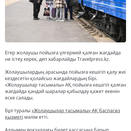
Егер жолаушы пойызға үлгермей қалған жағдайда
не істеу керек, деп хабарлайды Travelpress.kz.
Жолаушылардың арасында пойызға кешігіп қалу жиі
кездесетін қолайсыз жағдайлардың бірі.
«Жолаушылар тасымалы» АҚ пойызға кешігіп қалған
жағдайда қандай шаралар қабылдау қажет екенін
еске салады.
Бұл туралы
«Жолаушылар тасымалы» АҚ баспасөз
қызметі
мәлім етті.
Алдымен вокзалдағы билет кассасына барып,