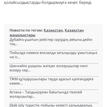
қолайсыздықтарды болдырмауға кеңес береді.
Новости по тегам:
Қазақстан
,
Қазақстан
жаңалықтары
Дубайға ұшатын рейстер сәуірдің аяғына дейін
тоқ...
Пойызда немесе вокзалда затыңызды ұмытсаңыз
не іс...
Шанхайға ұшқалы жатқан жолаушылар нені
ескеру кер...
ТЖМ құтқарушылары тауда адасып қалғандарға
көмек...
Астана – Талдықорған бағытында тікелей
жолаушылар...
Jibek Joly туристік пойызы кезекті халықаралық