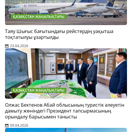
ҚАЗАҚСТАН ЖАҢАЛЫҚТАРЫ
Таяу Шығыс бағытындағы рейстердің уақытша
тоқтатылуы ұзартылды
23.04.2026
ҚАЗАҚСТАН ЖАҢАЛЫҚТАРЫ
Олжас Бектенов Абай облысының туристік әлеуетін
дамыту жөніндегі Президент тапсырмасының
орындалу барысымен танысты
09.04.2026