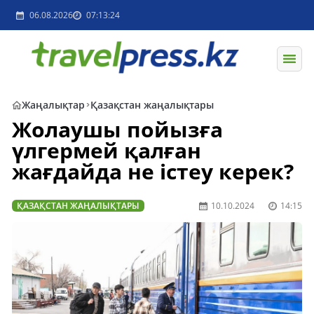
06.08.2026
07:13:24
Жаңалықтар
Қазақстан жаңалықтары
Жолаушы пойызға
үлгермей қалған
жағдайда не істеу керек?
ҚАЗАҚСТАН ЖАҢАЛЫҚТАРЫ
10.10.2024
14:15