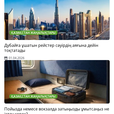
ҚАЗАҚСТАН ЖАҢАЛЫҚТАРЫ
Дубайға ұшатын рейстер сәуірдің аяғына дейін
тоқтатады
01.04.2026
ҚАЗАҚСТАН ЖАҢАЛЫҚТАРЫ
Пойызда немесе вокзалда затыңызды ұмытсаңыз не
істеу керек?