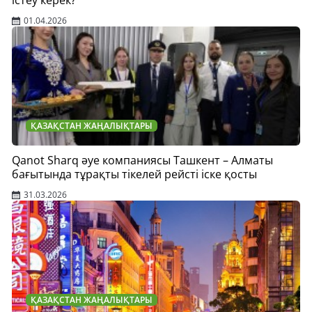
01.04.2026
ҚАЗАҚСТАН ЖАҢАЛЫҚТАРЫ
Qanot Sharq әуе компаниясы Ташкент – Алматы
бағытында тұрақты тікелей рейсті іске қосты
31.03.2026
ҚАЗАҚСТАН ЖАҢАЛЫҚТАРЫ