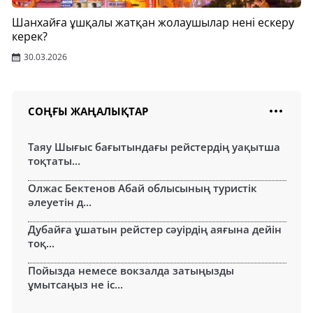
Шанхайға ұшқалы жатқан жолаушылар нені ескеру
керек?
30.03.2026
СОҢҒЫ ЖАҢАЛЫҚТАР
Таяу Шығыс бағытындағы рейстердің уақытша
тоқтаты...
Олжас Бектенов Абай облысының туристік
әлеуетін д...
Дубайға ұшатын рейстер сәуірдің аяғына дейін
тоқ...
Пойызда немесе вокзалда затыңызды
ұмытсаңыз не іс...