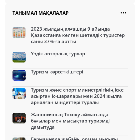
ТАНЫМАЛ МАҚАЛАЛАР
2023 жылдың алғашқы 9 айында
Қазақстанға келген шетелдік туристер
саны 37%-ға артты
Үздік авторлық турлар
Туризм көрсеткіштері
Туризм және спорт министрлігінің іске
асырған іс-шаралары мен 2024 жылға
арналған міндеттері туралы
Жапонияның Тохоку аймағында
бұғылар мен мысықтар туризмді
дамытуда
Германияда жабайы орман мысығы