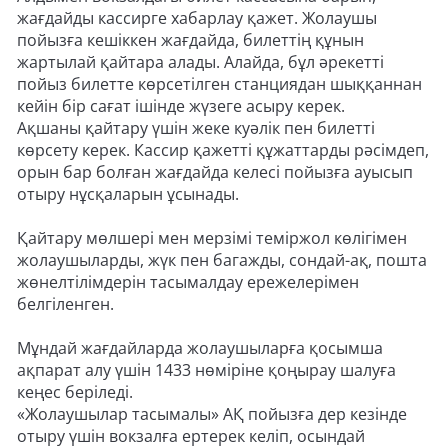
жағдайды кассирге хабарлау қажет. Жолаушы
пойызға кешіккен жағдайда, билеттің құнын
жартылай қайтара алады. Алайда, бұл әрекетті
пойыз билетте көрсетілген станциядан шыққаннан
кейін бір сағат ішінде жүзеге асыру керек.
Ақшаны қайтару үшін жеке куәлік пен билетті
көрсету керек. Кассир қажетті құжаттарды рәсімдеп,
орын бар болған жағдайда келесі пойызға ауысып
отыру нұсқаларын ұсынады.
Қайтару мөлшері мен мерзімі теміржол көлігімен
жолаушыларды, жүк пен багажды, сондай-ақ, пошта
жөнелтілімдерін тасымалдау ережелерімен
белгіленген.
Мұндай жағдайларда жолаушыларға қосымша
ақпарат алу үшін 1433 нөміріне қоңырау шалуға
кеңес беріледі.
«Жолаушылар тасымалы» АҚ пойызға дер кезінде
отыру үшін вокзалға ертерек келіп, осындай