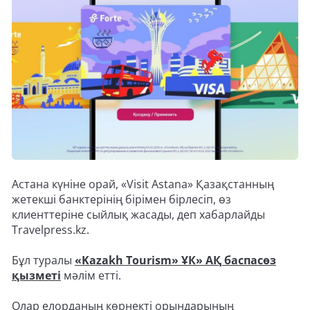
Астана күніне орай, «Visit Astana» Қазақстанның
жетекші банктерінің бірімен бірлесіп, өз
клиенттеріне сыйлық жасады, деп хабарлайды
Travelpress.kz.
Бұл туралы
«Kazakh Tourism» ҰК» АҚ баспасөз
қызметі
мәлім етті.
Олар елорданың көрнекті орындарының