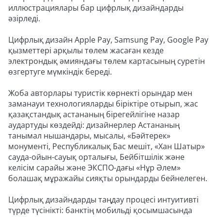
иллюстрациялары бар цифрлық дизайндарды
әзірледі.
Цифрлық дизайн Apple Pay, Samsung Pay, Google Pay
қызметтері арқылы төлем жасаған кезде
электрондық әмияндағы төлем картасының суретін
өзгертуге мүмкіндік береді.
Жоба авторлары туристік көрнекті орындар мен
заманауи технологияларды біріктіре отырып, жас
қазақстандық астананың бірегейлігіне назар
аудартуды көздейді: дизайнерлер Астананың
танымал нышандары, мысалы, «Бәйтерек»
монументі, Республикалық Бас мешіт, «Хан Шатыр»
сауда-ойын-сауық орталығы, Бейбітшілік және
келісім сарайы және ЭКСПО-дағы «Нұр Әлем»
болашақ мұражайы сияқты орындарды бейнелеген.
Цифрлық дизайндарды таңдау процесі интуитивті
түрде түсінікті: банктің мобильді қосымшасында