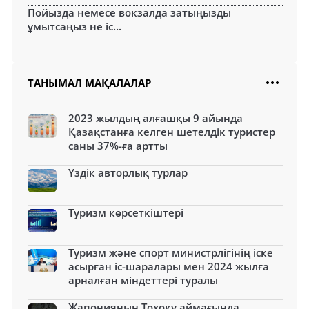
Пойызда немесе вокзалда затыңызды
ұмытсаңыз не іс...
ТАНЫМАЛ МАҚАЛАЛАР
2023 жылдың алғашқы 9 айында
Қазақстанға келген шетелдік туристер
саны 37%-ға артты
Үздік авторлық турлар
Туризм көрсеткіштері
Туризм және спорт министрлігінің іске
асырған іс-шаралары мен 2024 жылға
арналған міндеттері туралы
Жапонияның Тохоку аймағында