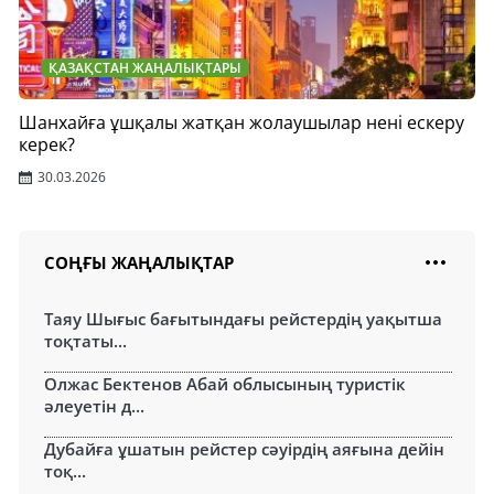
ҚАЗАҚСТАН ЖАҢАЛЫҚТАРЫ
Шанхайға ұшқалы жатқан жолаушылар нені ескеру
керек?
30.03.2026
СОҢҒЫ ЖАҢАЛЫҚТАР
Таяу Шығыс бағытындағы рейстердің уақытша
тоқтаты...
Олжас Бектенов Абай облысының туристік
әлеуетін д...
Дубайға ұшатын рейстер сәуірдің аяғына дейін
тоқ...