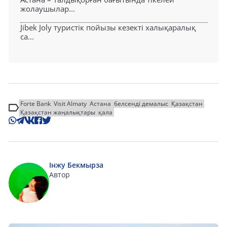
жолаушылар...
Jibek Joly туристік пойызы кезекті халықаралық
са...
Forte Bank
Visit Almaty
Астана
белсенді демалыс
Қазақстан
Қазақстан жаңалықтары
қала
Інжу Бекмырза
Автор