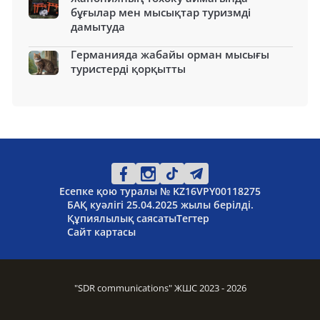
бұғылар мен мысықтар туризмді
дамытуда
Германияда жабайы орман мысығы
туристерді қорқытты
Есепке қою туралы № KZ16VPY00118275
БАҚ куәлігі 25.04.2025 жылы берілді.
Құпиялылық саясаты
Тегтер
Сайт картасы
"SDR communications" ЖШС 2023 - 2026