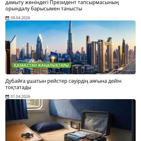
дамыту жөніндегі Президент тапсырмасының
орындалу барысымен танысты
09.04.2026
ҚАЗАҚСТАН ЖАҢАЛЫҚТАРЫ
Дубайға ұшатын рейстер сәуірдің аяғына дейін
тоқтатады
01.04.2026