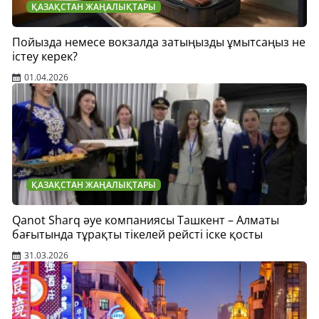
ҚАЗАҚСТАН ЖАҢАЛЫҚТАРЫ
Пойызда немесе вокзалда затыңызды ұмытсаңыз не
істеу керек?
01.04.2026
ҚАЗАҚСТАН ЖАҢАЛЫҚТАРЫ
Qanot Sharq әуе компаниясы Ташкент – Алматы
бағытында тұрақты тікелей рейсті іске қосты
31.03.2026