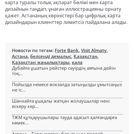
карта туралы толық ақпарат бөлімі мен карта
дизайнын таңдап, ұнаған иллюстрацияны орнату
қажет. Астананың көріністері бар цифрлық карта
дизайндарын клиенттер лимитсіз пайдалана алады.
Новости по тегам:
Forte Bank
,
Visit Almaty
,
Астана
,
белсенді демалыс
,
Қазақстан
,
Қазақстан жаңалықтары
,
қала
Дубайға ұшатын рейстер сәуірдің аяғына дейін
тоқ...
Пойызда немесе вокзалда затыңызды ұмытсаңыз
не іс...
Шанхайға ұшқалы жатқан жолаушылар нені
ескеру кер...
ТЖМ құтқарушылары тауда адасып қалғандарға
көмек...
Астана – Талдықорған бағытында тікелей