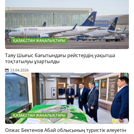
ҚАЗАҚСТАН ЖАҢАЛЫҚТАРЫ
Таяу Шығыс бағытындағы рейстердің уақытша
тоқтатылуы ұзартылды
23.04.2026
ҚАЗАҚСТАН ЖАҢАЛЫҚТАРЫ
Олжас Бектенов Абай облысының туристік әлеуетін