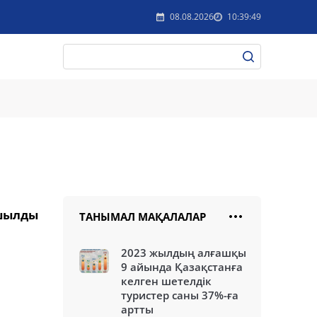
08.08.2026
10:39:49
ашылды
ТАНЫМАЛ МАҚАЛАЛАР
2023 жылдың алғашқы
9 айында Қазақстанға
келген шетелдік
туристер саны 37%-ға
артты