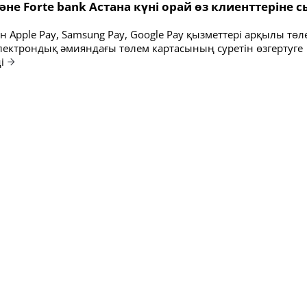
 және Forte bank Астана күні орай өз клиенттеріне
 Apple Pay, Samsung Pay, Google Pay қызметтері арқылы төл
электрондық әмияндағы төлем картасының суретін өзгертуге
і