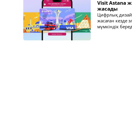
Visit Astana
жасады
Цифрлық дизайн
жасаған кезде 
мүмкіндік беред