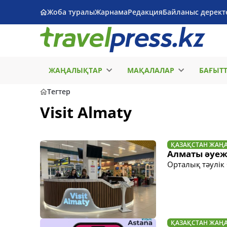
Жоба туралы
Жарнама
Редакция
Байланыс дерект
ЖАҢАЛЫҚТАР
МАҚАЛАЛАР
БАҒЫТ
Тегтер
Visit Almaty
ҚАЗАҚСТАН ЖАҢ
Алматы әуеж
Орталық тәулік
ҚАЗАҚСТАН ЖАҢ