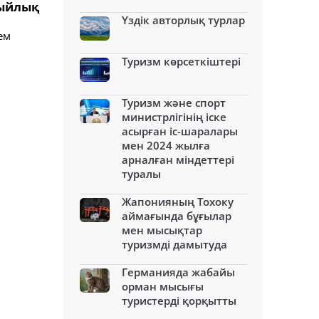
 сыйлық
Үздік авторлық турлар
ем
Туризм көрсеткіштері
Туризм және спорт
министрлігінің іске
асырған іс-шаралары
мен 2024 жылға
арналған міндеттері
туралы
Жапонияның Тохоку
аймағында бұғылар
мен мысықтар
туризмді дамытуда
Германияда жабайы
орман мысығы
туристерді қорқытты