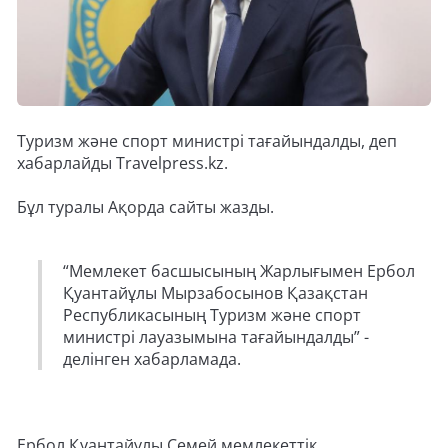
Туризм және спорт министрі тағайындалды, деп
хабарлайды Travelpress.kz.
Бұл туралы Ақорда сайты жазды.
“Мемлекет басшысының Жарлығымен Ербол
Қуантайұлы Мырзабосынов Қазақстан
Республикасының Туризм және спорт
министрі лауазымына тағайындалды” -
делінген хабарламада.
Ербол Қуантайұлы Семей мемлекеттік