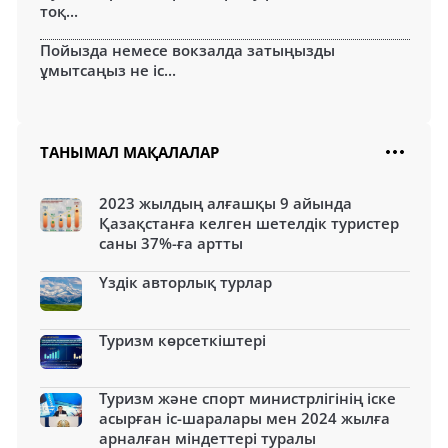
тоқ...
Пойызда немесе вокзалда затыңызды
ұмытсаңыз не іс...
ТАНЫМАЛ МАҚАЛАЛАР
2023 жылдың алғашқы 9 айында
Қазақстанға келген шетелдік туристер
саны 37%-ға артты
Үздік авторлық турлар
Туризм көрсеткіштері
Туризм және спорт министрлігінің іске
асырған іс-шаралары мен 2024 жылға
арналған міндеттері туралы