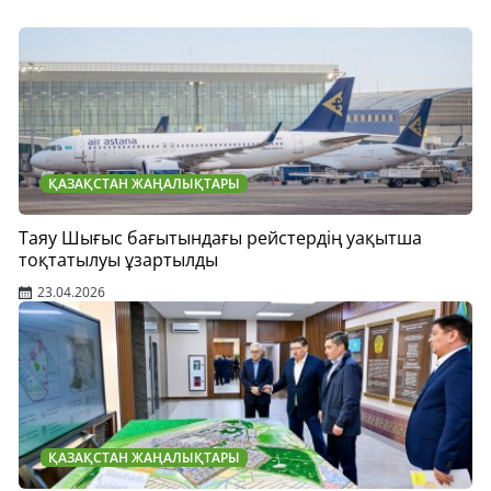
ҚАЗАҚСТАН ЖАҢАЛЫҚТАРЫ
Таяу Шығыс бағытындағы рейстердің уақытша
тоқтатылуы ұзартылды
23.04.2026
ҚАЗАҚСТАН ЖАҢАЛЫҚТАРЫ