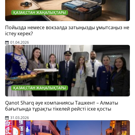
ҚАЗАҚСТАН ЖАҢАЛЫҚТАРЫ
Пойызда немесе вокзалда затыңызды ұмытсаңыз не
істеу керек?
01.04.2026
ҚАЗАҚСТАН ЖАҢАЛЫҚТАРЫ
Qanot Sharq әуе компаниясы Ташкент – Алматы
бағытында тұрақты тікелей рейсті іске қосты
31.03.2026