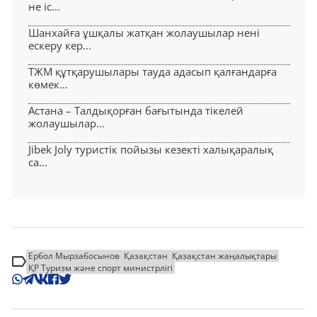
не іс...
Шанхайға ұшқалы жатқан жолаушылар нені
ескеру кер...
ТЖМ құтқарушылары тауда адасып қалғандарға
көмек...
Астана – Талдықорған бағытында тікелей
жолаушылар...
Jibek Joly туристік пойызы кезекті халықаралық
са...
Ербол Мырзабосынов
Қазақстан
Қазақстан жаңалықтары
ҚР Туризм және спорт министрлігі