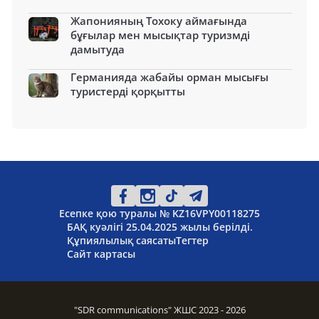
Жапонияның Тохоку аймағында
бұғылар мен мысықтар туризмді
дамытуда
Германияда жабайы орман мысығы
туристерді қорқытты
Есепке қою туралы № KZ16VPY00118275
БАҚ куәлігі 25.04.2025 жылы берілді.
Құпиялылық саясаты
Тегтер
Сайт картасы
"SDR communications" ЖШС 2023 - 2026