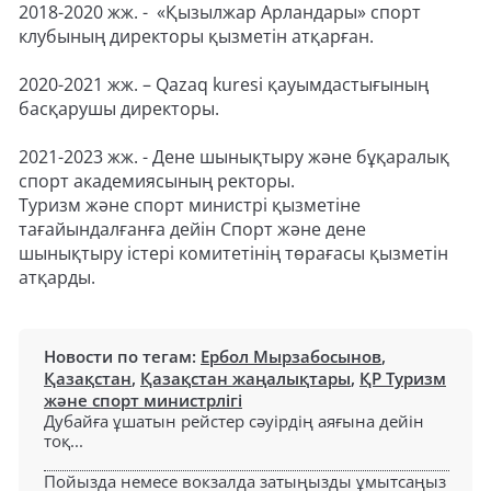
2018-2020 жж. - «Қызылжар Арландары» спорт
клубының директоры қызметін атқарған.
2020-2021 жж. – Qazaq kuresi қауымдастығының
басқарушы директоры.
2021-2023 жж. - Дене шынықтыру және бұқаралық
спорт академиясының ректоры.
Туризм және спорт министрі қызметіне
тағайындалғанға дейін Спорт және дене
шынықтыру істері комитетінің төрағасы қызметін
атқарды.
Новости по тегам:
Ербол Мырзабосынов
,
Қазақстан
,
Қазақстан жаңалықтары
,
ҚР Туризм
және спорт министрлігі
Дубайға ұшатын рейстер сәуірдің аяғына дейін
тоқ...
Пойызда немесе вокзалда затыңызды ұмытсаңыз