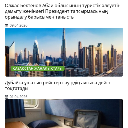
Олжас Бектенов Абай облысының туристік әлеуетін
дамыту жөніндегі Президент тапсырмасының
орындалу барысымен танысты
09.04.2026
ҚАЗАҚСТАН ЖАҢАЛЫҚТАРЫ
Дубайға ұшатын рейстер сәуірдің аяғына дейін
тоқтатады
01.04.2026