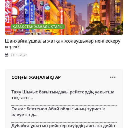
ҚАЗАҚСТАН ЖАҢАЛЫҚТАРЫ
Шанхайға ұшқалы жатқан жолаушылар нені ескеру
керек?
30.03.2026
СОҢҒЫ ЖАҢАЛЫҚТАР
Таяу Шығыс бағытындағы рейстердің уақытша
тоқтаты...
Олжас Бектенов Абай облысының туристік
әлеуетін д...
Дубайға ұшатын рейстер сәуірдің аяғына дейін