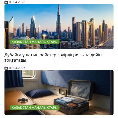
09.04.2026
ҚАЗАҚСТАН ЖАҢАЛЫҚТАРЫ
Дубайға ұшатын рейстер сәуірдің аяғына дейін
тоқтатады
01.04.2026
ҚАЗАҚСТАН ЖАҢАЛЫҚТАРЫ