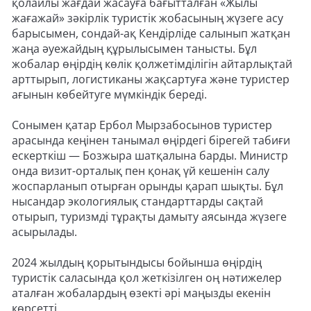
қолайлы жағдай жасауға бағытталған «Жылы
жағажай» зәкірлік туристік жобасының жүзеге асу
барысымен, сондай-ақ Кендірліде салынып жатқан
жаңа әуежайдың құрылысымен танысты. Бұл
жобалар өңірдің көлік қолжетімділігін айтарлықтай
арттырып, логистиканы жақсартуға және туристер
ағынын көбейтуге мүмкіндік береді.
Сонымен қатар Ербол Мырзабосынов туристер
арасында кеңінен танымал өңірдегі бірегей табиғи
ескерткіш — Бозжыра шатқалына барды. Министр
онда визит-орталық пен қонақ үй кешенін салу
жоспарланып отырған орынды қарап шықты. Бұл
нысандар экологиялық стандарттарды сақтай
отырып, туризмді тұрақты дамыту аясында жүзеге
асырылады.
2024 жылдың қорытындысы бойынша өңірдің
туристік саласында қол жеткізілген оң нәтижелер
аталған жобалардың өзекті әрі маңызды екенін
көрсетті.