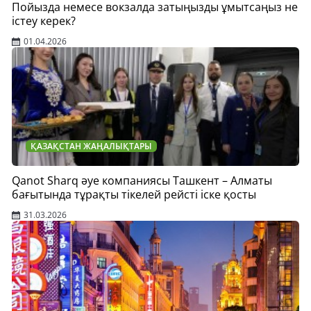
Пойызда немесе вокзалда затыңызды ұмытсаңыз не
істеу керек?
01.04.2026
ҚАЗАҚСТАН ЖАҢАЛЫҚТАРЫ
Qanot Sharq әуе компаниясы Ташкент – Алматы
бағытында тұрақты тікелей рейсті іске қосты
31.03.2026