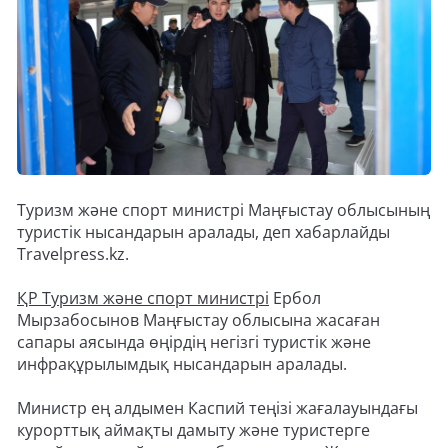
Туризм және спорт министрі Маңғыстау облысының
туристік нысандарын аралады, деп хабарлайды
Travelpress.kz.
ҚР Туризм және спорт министрі
Ербол
Мырзабосынов Маңғыстау облысына жасаған
сапары аясында өңірдің негізгі туристік және
инфрақұрылымдық нысандарын аралады.
Министр ең алдымен Каспий теңізі жағалауындағы
курорттық аймақты дамыту және туристерге