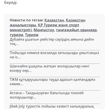
береді.
Новости по тегам:
Қазақстан
,
Қазақстан
жаңалықтары
,
ҚР Туризм және спорт
министрлігі
,
Маңғыстау
,
таңғажайып орындар
,
туризм
,
Туризм
Дубайға ұшатын рейстер сәуірдің аяғына дейін
тоқ...
Пойызда немесе вокзалда затыңызды ұмытсаңыз
не іс...
Шанхайға ұшқалы жатқан жолаушылар нені
ескеру кер...
ТЖМ құтқарушылары тауда адасып қалғандарға
көмек...
Астана – Талдықорған бағытында тікелей
жолаушылар...
Jibek Joly туристік пойызы кезекті халықаралық