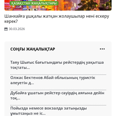
ҚАЗАҚСТАН ЖАҢАЛЫҚТАРЫ
Шанхайға ұшқалы жатқан жолаушылар нені ескеру
керек?
30.03.2026
СОҢҒЫ ЖАҢАЛЫҚТАР
Таяу Шығыс бағытындағы рейстердің уақытша
тоқтаты...
Олжас Бектенов Абай облысының туристік
әлеуетін д...
Дубайға ұшатын рейстер сәуірдің аяғына дейін
тоқ...
Пойызда немесе вокзалда затыңызды
ұмытсаңыз не іс...