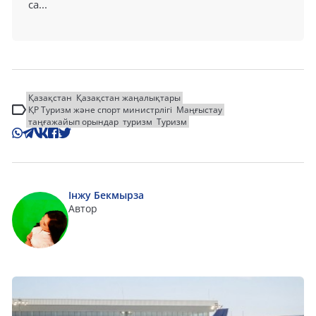
са...
Қазақстан
Қазақстан жаңалықтары
ҚР Туризм және спорт министрлігі
Маңғыстау
таңғажайып орындар
туризм
Туризм
Інжу Бекмырза
Автор