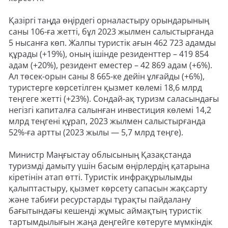
Қазіргі таңда өңірдегі орналастыру орындарының
саны 106-ға жетті, бұл 2023 жылмен салыстырғанда
5 нысанға көп. Жалпы туристік ағын 462 723 адамды
құрады (+19%), оның ішінде резиденттер – 419 854
адам (+20%), резидент еместер – 42 869 адам (+6%).
Ал төсек-орын саны 8 665-ке дейін ұлғайды (+6%),
туристерге көрсетілген қызмет көлемі 18,6 млрд
теңгеге жетті (+23%). Сондай-ақ туризм саласындағы
негізгі капиталға салынған инвестиция көлемі 14,2
млрд теңгені құрап, 2023 жылмен салыстырғанда
52%-ға артты (2023 жылы — 5,7 млрд теңге).
Министр Маңғыстау облысының Қазақстанда
туризмді дамыту үшін басым өңірлердің қатарына
кіретінін атап өтті. Туристік инфрақұрылымды
қалыптастыру, қызмет көрсету сапасын жақсарту
және табиғи ресурстарды тұрақты пайдалану
бағытындағы кешенді жұмыс аймақтың туристік
тартымдылығын жаңа деңгейге көтеруге мүмкіндік