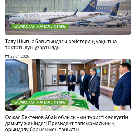
ҚАЗАҚСТАН ЖАҢАЛЫҚТАРЫ
Таяу Шығыс бағытындағы рейстердің уақытша
тоқтатылуы ұзартылды
23.04.2026
ҚАЗАҚСТАН ЖАҢАЛЫҚТАРЫ
Олжас Бектенов Абай облысының туристік әлеуетін
дамыту жөніндегі Президент тапсырмасының
орындалу барысымен танысты