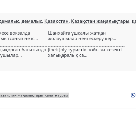
 демалыс
,
демалыс
,
Қазақстан
,
Қазақстан жаңалықтары
,
қ
есе вокзалда
Шанхайға ұшқалы жатқан
ытсаңыз не іс...
жолаушылар нені ескеру кер...
лдықорған бағытында
Jibek Joly туристік пойызы кезекті
аушылар...
халықаралық са...
Қазақстан жаңалықтары
қала
наурыз