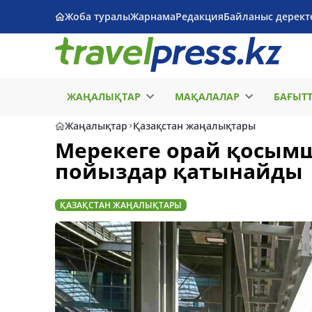
Жоба туралы
Жарнама
Редакция
Байланыс дерект
ЖАҢАЛЫҚТАР
МАҚАЛАЛАР
БАҒЫТ
Жаңалықтар
Қазақстан жаңалықтары
Мерекеге орай қосым
пойыздар қатынайды
ҚАЗАҚСТАН ЖАҢАЛЫҚТАРЫ