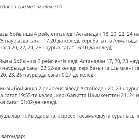
спасөз қызметі мәлім етті.
 бойынша 4 рейс енгізіледі: Астанадан 18, 20, 22, 24 н
 25 наурызда сағат 17:20-да келеді, кері бағытта Алматыдан
аға 20, 22, 24, 26 наурыз сағат 16:10-да келеді;
ы бойынша 3 рейс енгізіледі: Астанадан 17, 20, 23 на
4 наурызда сағат 22:52-де келеді, кері бағытта Шымкенттен
20, 23, 26 наурызда сағат 0:27-де келеді;
зы бойынша 2 рейс енгізіледі: Ақтөбеден 20, 23 наурыз
а сағат 19:55-те келеді, кері бағытта Шымкенттен 21, 24
ыз сағат 01:02-де келеді.
аушылар пойыздарына, әсіресе тасымалдауға сұранысы 
 вагондар: