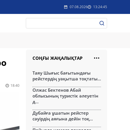
07.08.2026
13:24:45
СОҢҒЫ ЖАҢАЛЫҚТАР
ро
Таяу Шығыс бағытындағы
рейстердің уақытша тоқтаты...
18:40
Олжас Бектенов Абай
облысының туристік әлеуетін
д...
Дубайға ұшатын рейстер
сәуірдің аяғына дейін тоқ...