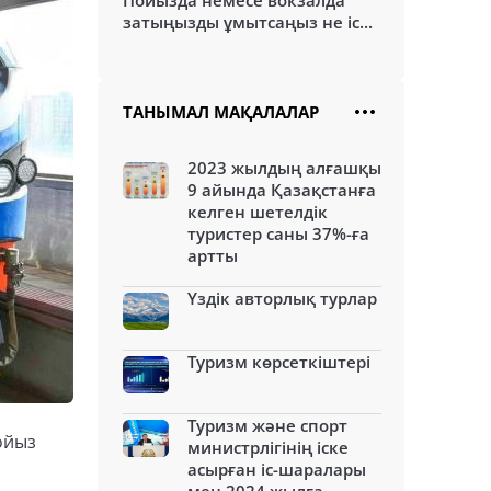
Пойызда немесе вокзалда
затыңызды ұмытсаңыз не іс...
ТАНЫМАЛ МАҚАЛАЛАР
2023 жылдың алғашқы
9 айында Қазақстанға
келген шетелдік
туристер саны 37%-ға
артты
Үздік авторлық турлар
Туризм көрсеткіштері
Туризм және спорт
ойыз
министрлігінің іске
асырған іс-шаралары