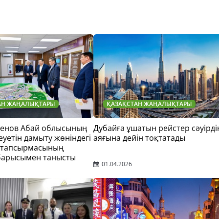
АН ЖАҢАЛЫҚТАРЫ
ҚАЗАҚСТАН ЖАҢАЛЫҚТАРЫ
тенов Абай облысының
Дубайға ұшатын рейстер сәуірді
еуетін дамыту жөніндегі
аяғына дейін тоқтатады
 тапсырмасының
барысымен танысты
01.04.2026