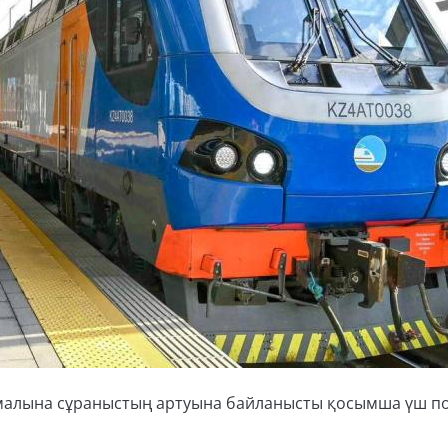
малына сұраныстың артуына байланысты қосымша үш п