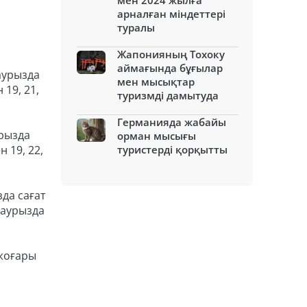
мен 2024 жылға
арналған міндеттері
туралы
Жапонияның Тохоку
аймағында бұғылар
аурызда
мен мысықтар
 19, 21,
туризмді дамытуда
Германияда жабайы
урызда
орман мысығы
 19, 22,
туристерді қорқытты
да сағат
 наурызда
жоғары