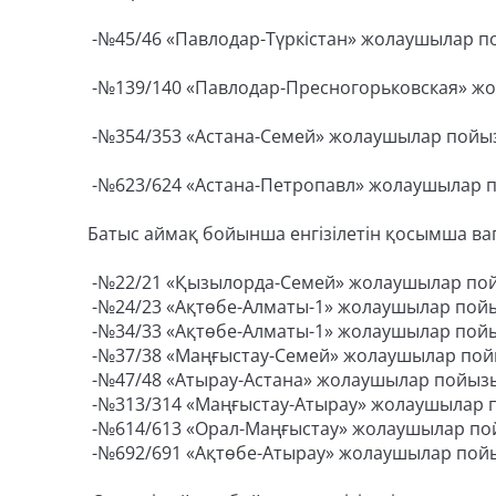
-№45/46 «Павлодар-Түркістан» жолаушылар п
-№139/140 «Павлодар-Пресногорьковская» жо
-№354/353 «Астана-Семей» жолаушылар пойыз
-№623/624 «Астана-Петропавл» жолаушылар п
Батыс аймақ бойынша енгізілетін қосымша ва
-№22/21 «Қызылорда-Семей» жолаушылар пойы
-№24/23 «Ақтөбе-Алматы-1» жолаушылар пойы
-№34/33 «Ақтөбе-Алматы-1» жолаушылар пойы
-№37/38 «Маңғыстау-Семей» жолаушылар пойы
-№47/48 «Атырау-Астана» жолаушылар пойызы
-№313/314 «Маңғыстау-Атырау» жолаушылар п
-№614/613 «Орал-Маңғыстау» жолаушылар пой
-№692/691 «Ақтөбе-Атырау» жолаушылар пойы