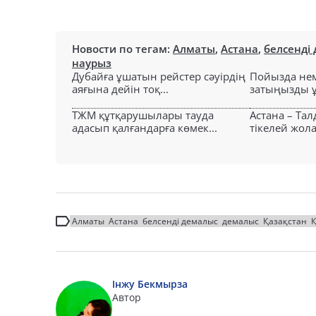
Новости по тегам:
Алматы
,
Астана
,
белсенді
наурыз
Дубайға ұшатын рейстер сәуірдің
Пойызда нем
аяғына дейін тоқ...
затыңызды ұм
ТЖМ құтқарушылары тауда
Астана – Та
адасып қалғандарға көмек...
тікелей жол
Алматы
Астана
белсенді демалыс
демалыс
Қазақстан
Інжу Бекмырза
Автор