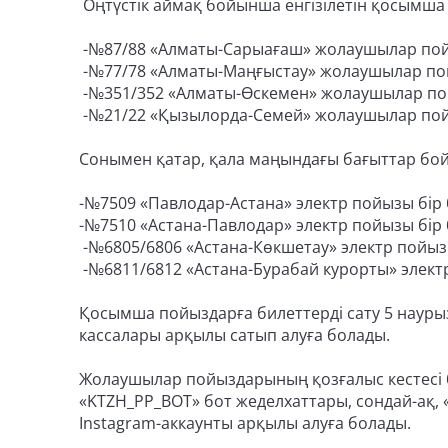
Оңтүстік аймақ бойынша енгізілетін қосымша
-№87/88 «Алматы-Сарыағаш» жолаушылар пойы
-№77/78 «Алматы-Маңғыстау» жолаушылар пой
-№351/352 «Алматы-Өскемен» жолаушылар пой
-№21/22 «Қызылорда-Семей» жолаушылар пойы
Сонымен қатар, қала маңындағы бағыттар б
-№7509 «Павлодар-Астана» электр пойызы бір 
-№7510 «Астана-Павлодар» электр пойызы бір 
-№6805/6806 «Астана-Көкшетау» электр пойызы
-№6811/6812 «Астана-Бурабай курорты» элект
Қосымша пойыздарға билеттерді сату 5 наурызд
кассалары арқылы сатып алуға болады.
Жолаушылар пойыздарының қозғалыс кестесі б
«KTZH_PP_BOT» бот жеделхаттары, сондай-ақ,
Instagram-аккаунты арқылы алуға болады.