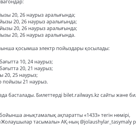
 вагондар:
зы 20, 26 наурыз аралығында;
ызы 20, 26 наурыз аралығында;
ызы 20, 26 наурыз аралығында;
зы 20, 26 наурыз аралығында.
ойынша қосымша электр пойыздары қосылады:
бағытта 10, 24 наурыз;
бағытта 20, 21 наурыз;
 20, 25 наурыз;
р пойызы 21 наурыз.
а басталады. Билеттерді bilet.railways.kz сайты және би
ойынша анықтамалық ақпаратты «1433» тегін нөмірі,
 «Жолаушылар тасымалы» АҚ-ның @jolaushylar_tasymaly 