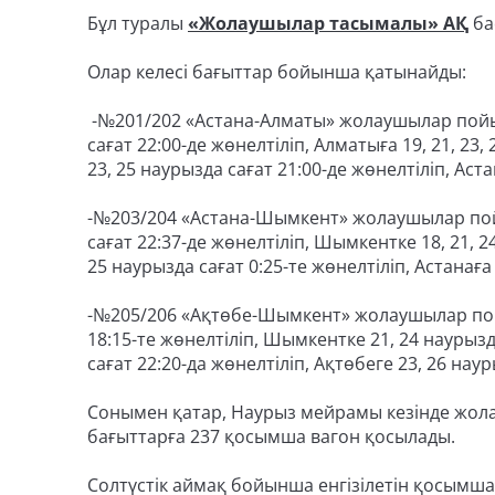
Бұл туралы
«Жолаушылар тасымалы» АҚ
ба
Олар келесі бағыттар бойынша қатынайды:
-№201/202 «Астана-Алматы» жолаушылар пойызы
сағат 22:00-де жөнелтіліп, Алматыға 19, 21, 23,
23, 25 наурызда сағат 21:00-де жөнелтіліп, Астан
-№203/204 «Астана-Шымкент» жолаушылар пойыз
сағат 22:37-де жөнелтіліп, Шымкентке 18, 21, 2
25 наурызда сағат 0:25-те жөнелтіліп, Астанаға 
-№205/206 «Ақтөбе-Шымкент» жолаушылар пойы
18:15-те жөнелтіліп, Шымкентке 21, 24 наурызд
сағат 22:20-да жөнелтіліп, Ақтөбеге 23, 26 наур
Сонымен қатар, Наурыз мейрамы кезінде жол
бағыттарға 237 қосымша вагон қосылады.
Солтүстік аймақ бойынша енгізілетін қосымша