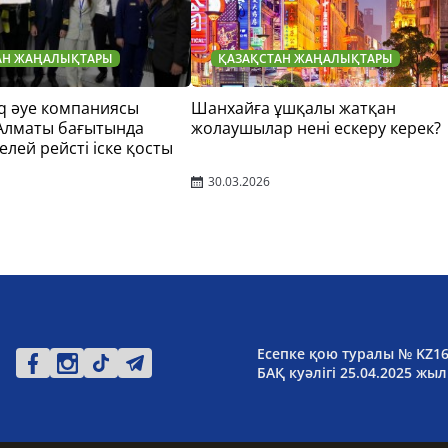
АН ЖАҢАЛЫҚТАРЫ
ҚАЗАҚСТАН ЖАҢАЛЫҚТАРЫ
q әуе компаниясы
Шанхайға ұшқалы жатқан
 Алматы бағытында
жолаушылар нені ескеру керек?
елей рейсті іске қосты
30.03.2026
Есепке қою туралы № KZ1
БАҚ куәлігі 25.04.2025 жыл