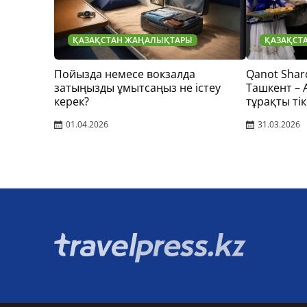
ҚАЗАҚСТАН ЖАҢАЛЫҚТАРЫ
ҚАЗАҚСТ
Пойызда немесе вокзалда
Qanot Shar
затыңызды ұмытсаңыз не істеу
Ташкент –
керек?
тұрақты тік
01.04.2026
31.03.2026