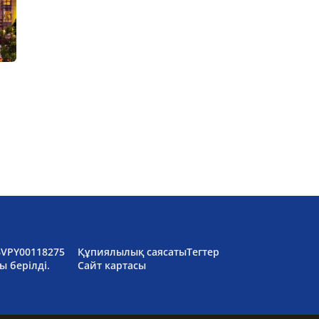
6VPY00118275
Құпиялылық саясаты
Тегтер
ы берілді.
Сайт картасы