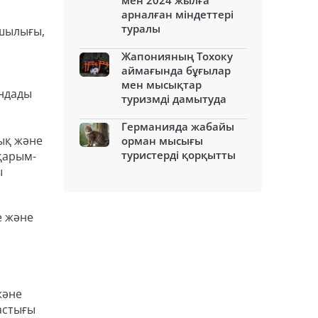
мен 2024 жылға
арналған міндеттері
туралы
ашылығы,
Жапонияның Тохоку
аймағында бұғылар
мен мысықтар
ындады
туризмді дамытуда
Германияда жабайы
лық және
орман мысығы
туристерді қорқытты
қарым-
ы
е және
және
тастығы