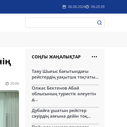
06.08.2026
06:20:39
СОҢҒЫ ЖАҢАЛЫҚТАР
нің
Таяу Шығыс бағытындағы
рейстердің уақытша тоқтаты...
20:00
Олжас Бектенов Абай
облысының туристік әлеуетін
д...
Дубайға ұшатын рейстер
сәуірдің аяғына дейін тоқ...