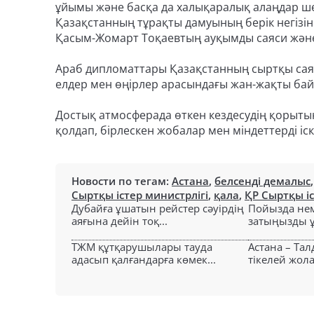
ұйымы және басқа да халықаралық алаңдар ше
Қазақстанның тұрақты дамуының берік негізін
Қасым-Жомарт Тоқаевтың ауқымды саяси және 
Араб дипломаттары Қазақстанның сыртқы са
елдер мен өңірлер арасындағы жан-жақты ба
Достық атмосферада өткен кездесудің қорыт
қолдап, бірлескен жобалар мен міндеттерді і
Новости по тегам:
Астана
,
белсенді демалыс
Сыртқы істер министрлігі
,
қала
,
ҚР Сыртқы іс
Дубайға ұшатын рейстер сәуірдің
Пойызда нем
аяғына дейін тоқ...
затыңызды ұм
ТЖМ құтқарушылары тауда
Астана – Та
адасып қалғандарға көмек...
тікелей жол