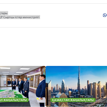
қтары
ҚР Сыртқы істер министрлігі
АН ЖАҢАЛЫҚТАРЫ
ҚАЗАҚСТАН ЖАҢАЛЫҚТАРЫ