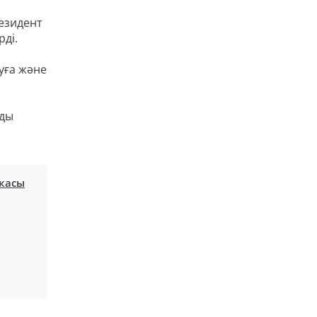
резидент
ді.
уға және
уды
икасы