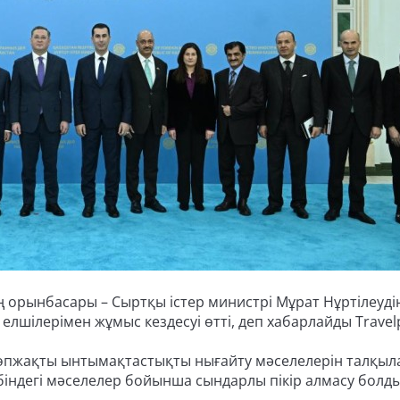
 орынбасары – Сыртқы істер министрі Мұрат Нұртілеуді
елшілерімен жұмыс кездесуі өтті, деп хабарлайды Travelp
көпжақты ынтымақтастықты нығайту мәселелерін талқыла
ібіндегі мәселелер бойынша сындарлы пікір алмасу болды