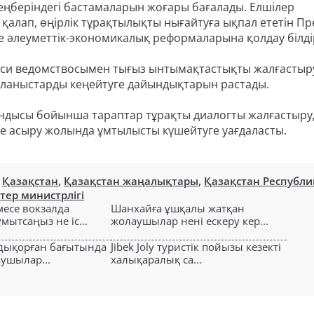
ңберіндегі бастамаларын жоғары бағалады. Елшілер
 қалап, өңірлік тұрақтылықты нығайтуға ықпал ететін П
әлеуметтік-экономикалық реформаларына қолдау білдір
яси ведомствосымен тығыз ынтымақтастықты жалғастыр
йланыстарды кеңейтуге дайындықтарын растады.
ындысы бойынша тараптар тұрақты диалогты жалғастыр
ске асыру жолында ұмтылысты күшейтуге уағдаласты.
,
Қазақстан
,
Қазақстан жаңалықтары
,
Қазақстан Республ
тер министрлігі
есе вокзалда
Шанхайға ұшқалы жатқан
ытсаңыз не іс...
жолаушылар нені ескеру кер...
лдықорған бағытында
Jibek Joly туристік пойызы кезекті
аушылар...
халықаралық са...