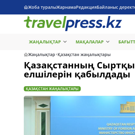
Жоба туралы
Жарнама
Редакция
Байланыс дерект
ЖАҢАЛЫҚТАР
МАҚАЛАЛАР
БАҒЫТ
Жаңалықтар
Қазақстан жаңалықтары
Қазақстанның Сыртқы і
елшілерін қабылдады
ҚАЗАҚСТАН ЖАҢАЛЫҚТАРЫ