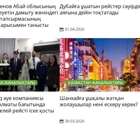
тенов Абай облысының
Дубайға ұшатын рейстер сәуірді
еуетін дамыту жөніндегі
аяғына дейін тоқтатады
 тапсырмасының
барысымен танысты
01.04.2026
АН ЖАҢАЛЫҚТАРЫ
ҚАЗАҚСТАН ЖАҢАЛЫҚТАРЫ
q әуе компаниясы
Шанхайға ұшқалы жатқан
 Алматы бағытында
жолаушылар нені ескеру керек?
елей рейсті іске қосты
30.03.2026