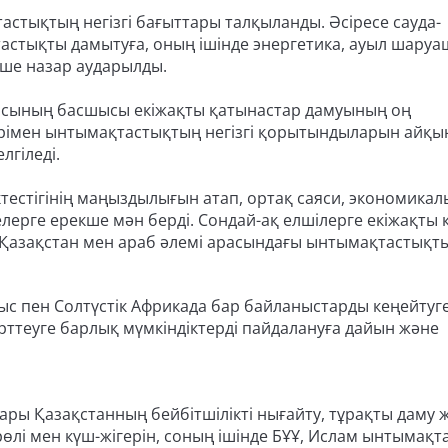
стықтың негізгі бағыттары талқыланды. Әсіресе сауда-
стықты дамытуға, оның ішінде энергетика, ауыл шару
кше назар аударылды.
осының басшысы екіжақты қатынастар дамуының оң
дерімен ынтымақтастықтың негізгі қорытындыларын айқ
лгіледі.
ктестігінің маңыздылығын атап, ортақ саяси, экономика
ерге ерекше мән берді. Сондай-ақ елшілерге екіжақты 
 Қазақстан мен араб әлемі арасындағы ынтымақтастықт
ғыс пен Солтүстік Африкада бар байланыстарды кеңейтуг
ттеуге барлық мүмкіндіктерді пайдалануға дайын және
ы Қазақстанның бейбітшілікті нығайту, тұрақты даму 
 рөлі мен күш-жігерін, соның ішінде БҰҰ, Ислам ынтымақ