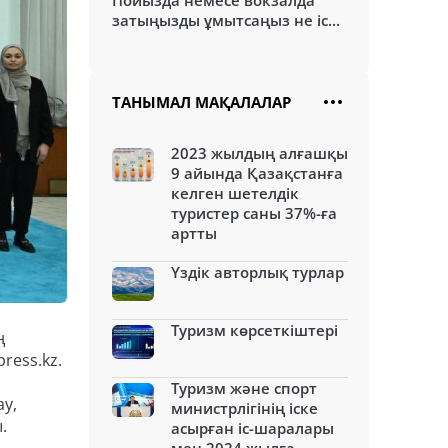
Пойызда немесе вокзалда
затыңызды ұмытсаңыз не іс...
ТАНЫМАЛ МАҚАЛАЛАР
2023 жылдың алғашқы
9 айында Қазақстанға
келген шетелдік
туристер саны 37%-ға
артты
Үздік авторлық турлар
Туризм көрсеткіштері
ң
ress.kz.
Туризм және спорт
у,
министрлігінің іске
.
асырған іс-шаралары