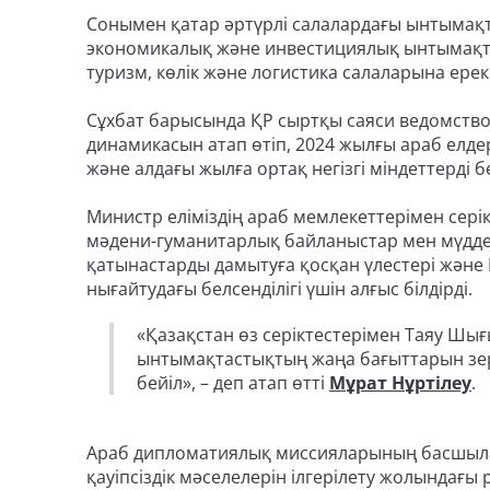
Сонымен қатар әртүрлі салалардағы ынтымақта
экономикалық және инвестициялық ынтымақта
туризм, көлік және логистика салаларына ере
Сұхбат барысында ҚР сыртқы саяси ведомств
динамикасын атап өтіп, 2024 жылғы араб ел
және алдағы жылға ортақ негізгі міндеттерді бе
Министр еліміздің араб мемлекеттерімен сері
мәдени-гуманитарлық байланыстар мен мүддел
қатынастарды дамытуға қосқан үлестері және
нығайтудағы белсенділігі үшін алғыс білдірді.
«Қазақстан өз серіктестерімен Таяу Шы
ынтымақтастықтың жаңа бағыттарын зер
бейіл», – деп атап өтті
Мұрат Нұртілеу
.
Араб дипломатиялық миссияларының басшылар
қауіпсіздік мәселелерін ілгерілету жолындағы