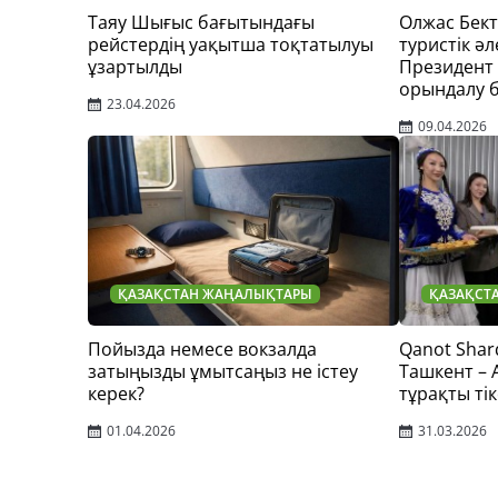
Таяу Шығыс бағытындағы
Олжас Бек
рейстердің уақытша тоқтатылуы
туристік әл
ұзартылды
Президент
орындалу 
23.04.2026
09.04.2026
ҚАЗАҚСТАН ЖАҢАЛЫҚТАРЫ
ҚАЗАҚСТ
Пойызда немесе вокзалда
Qanot Shar
затыңызды ұмытсаңыз не істеу
Ташкент –
керек?
тұрақты тік
01.04.2026
31.03.2026