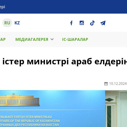
ері
RU
KZ
ТАР
МЕДИАГАЛЕРЕЯ
ІС-ШАРАЛАР
стер министрі араб елдері
10.12.2024