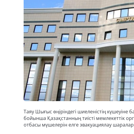
Таяу Шығыс өңіріндегі шиеленістің күшеуін
бойынша Қазақстанның тиісті мемлекеттік о
отбасы мүшелерін елге эвакуациялау шаралары