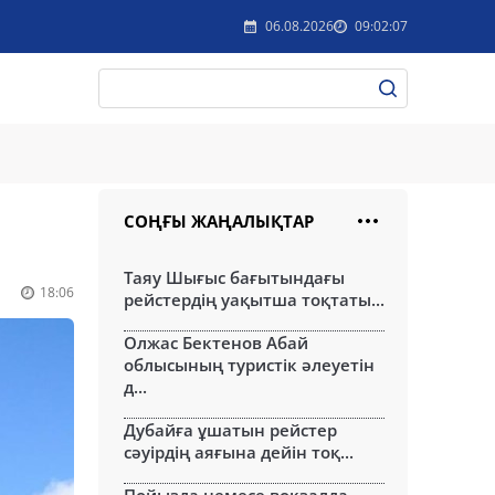
06.08.2026
09:02:07
СОҢҒЫ ЖАҢАЛЫҚТАР
Таяу Шығыс бағытындағы
18:06
рейстердің уақытша тоқтаты...
Олжас Бектенов Абай
облысының туристік әлеуетін
д...
Дубайға ұшатын рейстер
сәуірдің аяғына дейін тоқ...