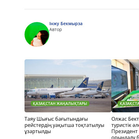
Інжу Бекмырза
Автор
ҚАЗАҚСТАН ЖАҢАЛЫҚТАРЫ
ҚАЗАҚСТ
Таяу Шығыс бағытындағы
Олжас Бек
рейстердің уақытша тоқтатылуы
туристік әл
ұзартылды
Президент
орындалу 