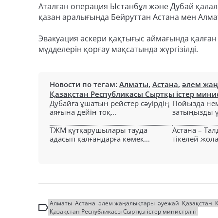
Аталған операция Ыстанбұл және Дубай қала
қазан аралығында Бейруттан Астана мен Алмат
Эвакуация әскери қақтығыс аймағында қалға
мүдделерін қорғау мақсатында жүргізілді.
Новости по тегам:
Алматы
,
Астана
,
әлем жа
Қазақстан Республикасы Сыртқы істер минис
Дубайға ұшатын рейстер сәуірдің
Пойызда нем
аяғына дейін тоқ...
затыңызды ұм
ТЖМ құтқарушылары тауда
Астана – Та
адасып қалғандарға көмек...
тікелей жол
Алматы
Астана
әлем жаңалықтары
әуежай
Қазақстан
Қазақстан Республикасы Сыртқы істер министрлігі