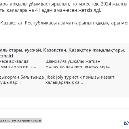
лары арқылы ұйымдастырылып, нәтижесінде 2024 жылғы 
ы қалаларына 41 адам аман-есен жеткізілді.
н Қазақстан Республикасы азаматтарының құқықтары ме
ңалықтары
,
әуежай
,
Қазақстан
,
Қазақстан жаңалықтары
,
трлігі
есе вокзалда
Шанхайға ұшқалы жатқан
ытсаңыз не іс...
жолаушылар нені ескеру кер...
лдықорған бағытында
Jibek Joly туристік пойызы кезекті
аушылар...
халықаралық са...
Қазақстан жаңалықтары