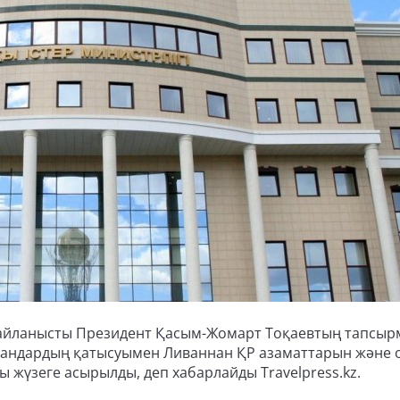
е байланысты Президент Қасым-Жомарт Тоқаевтың тапсы
ргандардың қатысуымен Ливаннан ҚР азаматтарын және
 жүзеге асырылды, деп хабарлайды Travelpress.kz.