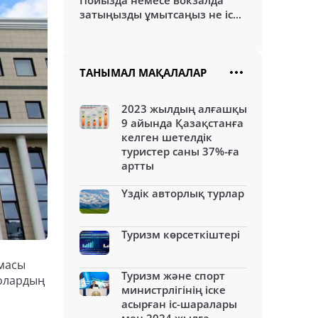
Пойызда немесе вокзалда
затыңызды ұмытсаңыз не іс...
ТАНЫМАЛ МАҚАЛАЛАР
2023 жылдың алғашқы
9 айында Қазақстанға
келген шетелдік
туристер саны 37%-ға
артты
Үздік авторлық турлар
Туризм көрсеткіштері
рмасы
Туризм және спорт
 олардың
министрлігінің іске
асырған іс-шаралары