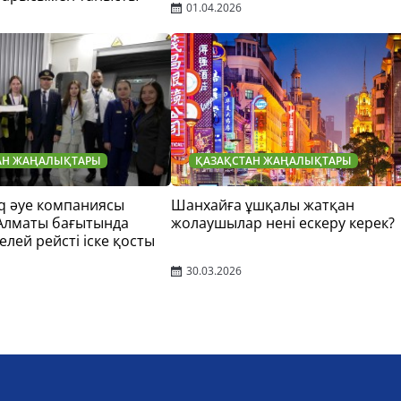
01.04.2026
АН ЖАҢАЛЫҚТАРЫ
ҚАЗАҚСТАН ЖАҢАЛЫҚТАРЫ
q әуе компаниясы
Шанхайға ұшқалы жатқан
 Алматы бағытында
жолаушылар нені ескеру керек?
елей рейсті іске қосты
30.03.2026