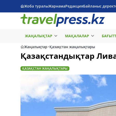
Жоба туралы
Жарнама
Редакция
Байланыс дерект
ЖАҢАЛЫҚТАР
МАҚАЛАЛАР
БАҒЫТ
Жаңалықтар
Қазақстан жаңалықтары
Қазақстандықтар Лива
ҚАЗАҚСТАН ЖАҢАЛЫҚТАРЫ