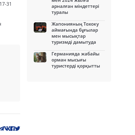
мен 2024 жылға
17-31
арналған міндеттері
туралы
н
Жапонияның Тохоку
аймағында бұғылар
мен мысықтар
туризмді дамытуда
Германияда жабайы
орман мысығы
туристерді қорқытты