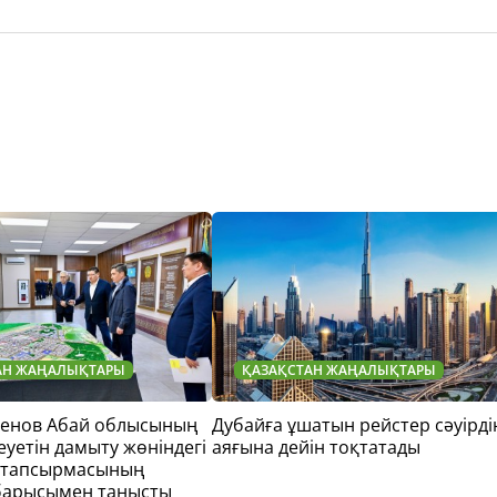
АН ЖАҢАЛЫҚТАРЫ
ҚАЗАҚСТАН ЖАҢАЛЫҚТАРЫ
тенов Абай облысының
Дубайға ұшатын рейстер сәуірді
еуетін дамыту жөніндегі
аяғына дейін тоқтатады
 тапсырмасының
барысымен танысты