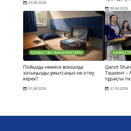
23.04.2026
09.04.2026
ҚАЗАҚСТАН ЖАҢАЛЫҚТАРЫ
ҚАЗАҚСТ
Пойызда немесе вокзалда
Qanot Shar
затыңызды ұмытсаңыз не істеу
Ташкент –
керек?
тұрақты тік
01.04.2026
31.03.2026