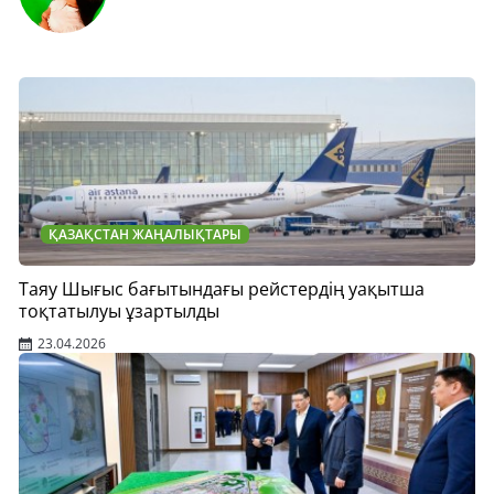
ҚАЗАҚСТАН ЖАҢАЛЫҚТАРЫ
Таяу Шығыс бағытындағы рейстердің уақытша
тоқтатылуы ұзартылды
23.04.2026