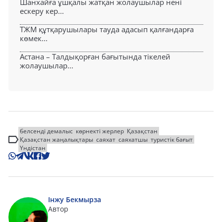
Шанхайға ұшқалы жатқан жолаушылар нені
ескеру кер...
ТЖМ құтқарушылары тауда адасып қалғандарға
көмек...
Астана – Талдықорған бағытында тікелей
жолаушылар...
белсенді демалыс
көрнекті жерлер
Қазақстан
Қазақстан жаңалықтары
саяхат
саяхатшы
туристік бағыт
Үндістан
Інжу Бекмырза
Автор