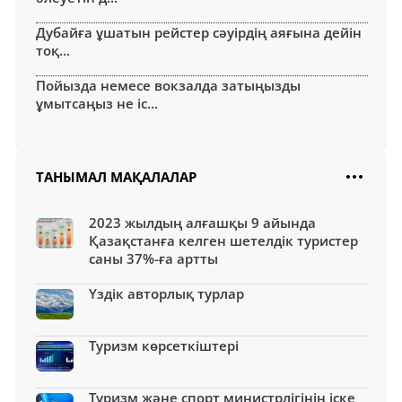
Дубайға ұшатын рейстер сәуірдің аяғына дейін
тоқ...
Пойызда немесе вокзалда затыңызды
ұмытсаңыз не іс...
ТАНЫМАЛ МАҚАЛАЛАР
2023 жылдың алғашқы 9 айында
Қазақстанға келген шетелдік туристер
саны 37%-ға артты
Үздік авторлық турлар
Туризм көрсеткіштері
Туризм және спорт министрлігінің іске