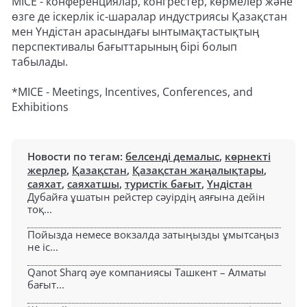
MICE - конференциялар, конгрестер, көрмелер және
өзге де іскерлік іс-шаралар индустриясы Қазақстан
мен Үндістан арасындағы ынтымақтастықтың
перспективалы бағыттарының бірі болып
табылады.
*MICE - Meetings, Incentives, Conferences, and
Exhibitions
Новости по тегам:
белсенді демалыс
,
көрнекті
жерлер
,
Қазақстан
,
Қазақстан жаңалықтары
,
саяхат
,
саяхатшы
,
туристік бағыт
,
Үндістан
Дубайға ұшатын рейстер сәуірдің аяғына дейін
тоқ...
Пойызда немесе вокзалда затыңызды ұмытсаңыз
не іс...
Qanot Sharq әуе компаниясы Ташкент – Алматы
бағыт...