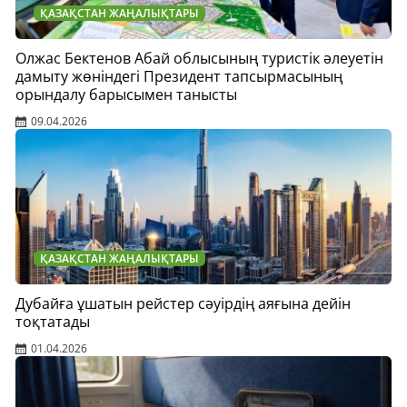
ҚАЗАҚСТАН ЖАҢАЛЫҚТАРЫ
Олжас Бектенов Абай облысының туристік әлеуетін
дамыту жөніндегі Президент тапсырмасының
орындалу барысымен танысты
09.04.2026
ҚАЗАҚСТАН ЖАҢАЛЫҚТАРЫ
Дубайға ұшатын рейстер сәуірдің аяғына дейін
тоқтатады
01.04.2026