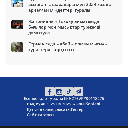
асырған іс-шаралары мен 2024 жылға
арналған міндеттері туралы
Жапонияның Тохоку аймағында
бұғылар мен мысықтар туризмді
дамытуда
Германияда жабайы орман мысығы
туристерді қорқытты
Есепке қою туралы № KZ16VPY00118275
БАҚ куәлігі 25.04.2025 жылы берілді.
Құпиялылық саясаты
Тегтер
Сайт картасы