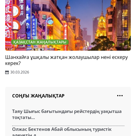
ҚАЗАҚСТАН ЖАҢАЛЫҚТАРЫ
Шанхайға ұшқалы жатқан жолаушылар нені ескеру
керек?
30.03.2026
СОҢҒЫ ЖАҢАЛЫҚТАР
Таяу Шығыс бағытындағы рейстердің уақытша
тоқтаты...
Олжас Бектенов Абай облысының туристік
әлеуетін д...