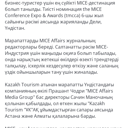
бизнес-туристер үшін ең сүйікті MICE-дестинация
болып танылды. Тиісті номинация the MICE
Conference Expo & Awards (tmcca) 6-шы жыл
сайынғы рәсімі аясында жарияланды Дели,
Үндістан.
Марапаттарды MICE Affairs журналының
редакторлары береді. Салтанатты рәсім MICE-
Индустрия үшін маңызды оқиға болып табылады,
онда нарықтың жетекші өкілдері өзекті трендтерді
талқылау, іскерлік кездесулер өткізу және саланың
үздік ойыншыларын тану үшін жиналады.
Kazakh Tourism атынан марапатты Үндістандағы
компанияның өкілі Прашант Чодри "MICE Affairs
Media Group" бас директоры Сачин Маночаның
қолынан қабылдады, ол өткен жылы "Kazakh
Tourism "ҰК"АҚ ұйымдастырған сапары аясында
Астана және Алматы қалаларына барды.