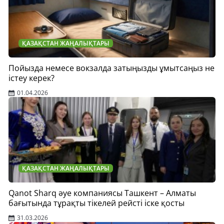
ҚАЗАҚСТАН ЖАҢАЛЫҚТАРЫ
Пойызда немесе вокзалда затыңызды ұмытсаңыз не
істеу керек?
01.04.2026
ҚАЗАҚСТАН ЖАҢАЛЫҚТАРЫ
Qanot Sharq әуе компаниясы Ташкент – Алматы
бағытында тұрақты тікелей рейсті іске қосты
31.03.2026