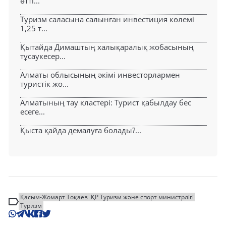
өтті...
Туризм саласына салынған инвестиция көлемі
1,25 т...
Қытайда Димаштың халықаралық жобасының
тұсаукесер...
Алматы облысының әкімі инвесторлармен
туристік жо...
Алматының тау кластері: Турист қабылдау бес
есеге...
Қыста қайда демалуға болады?...
Қасым-Жомарт Тоқаев
ҚР Туризм және спорт министрлігі
Туризм