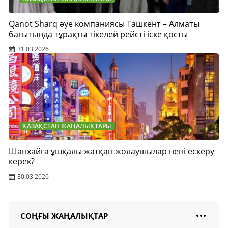
Qanot Sharq әуе компаниясы Ташкент – Алматы
бағытында тұрақты тікелей рейсті іске қосты
31.03.2026
ҚАЗАҚСТАН ЖАҢАЛЫҚТАРЫ
Шанхайға ұшқалы жатқан жолаушылар нені ескеру
керек?
30.03.2026
СОҢҒЫ ЖАҢАЛЫҚТАР