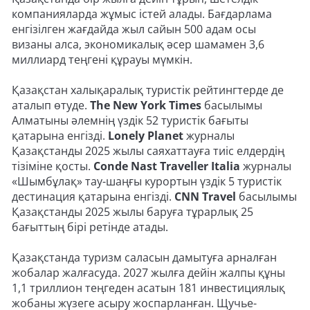
компанияларда жұмыс істей алады. Бағдарлама
енгізілген жағдайда жыл сайын 500 адам осы
визаны алса, экономикалық әсер шамамен 3,6
миллиард теңгені құрауы мүмкін.
Қазақстан халықаралық туристік рейтингтерде де
аталып өтуде.
The New York Times
басылымы
Алматыны әлемнің үздік 52 туристік бағыты
қатарына енгізді.
Lonely Planet
журналы
Қазақстанды 2025 жылы саяхаттауға тиіс елдердің
тізіміне қосты.
Conde Nast Traveller Italia
журналы
«Шымбұлақ» тау-шаңғы курортын үздік 5 туристік
дестинация қатарына енгізді.
CNN Travel
басылымы
Қазақстанды 2025 жылы баруға тұрарлық 25
бағыттың бірі ретінде атады.
Қазақстанда туризм саласын дамытуға арналған
жобалар жалғасуда. 2027 жылға дейін жалпы құны
1,1 триллион теңгеден асатын 181 инвестициялық
жобаны жүзеге асыру жоспарланған. Щучье-