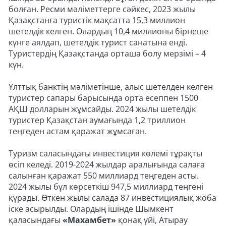
болған. Ресми мәліметтерге сәйкес, 2023 жылы
Қазақстанға туристік мақсатта 15,3 миллион
шетелдік келген. Олардың 10,4 миллионы бірнеше
күнге аялдап, шетелдік турист санатына енді.
Туристердің Қазақстанда орташа болу мерзімі – 4
күн.
Ұлттық банктің мәліметінше, алыс шетелден келген
туристер сапары барысында орта есеппен 1500
АҚШ долларын жұмсайды. 2024 жылы шетелдік
туристер Қазақстан аумағында 1,2 триллион
теңгеден астам қаражат жұмсаған.
Туризм саласындағы инвестиция көлемі тұрақты
өсіп келеді. 2019-2024 жылдар аралығында салаға
салынған қаражат 550 миллиард теңгеден асты.
2024 жылы бұл көрсеткіш 947,5 миллиард теңгені
құрады. Өткен жылы салада 87 инвестициялық жоба
іске асырылды. Олардың ішінде Шымкент
қаласындағы
«Махамбет»
қонақ үйі, Атырау