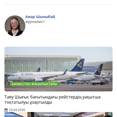
Ажар Шыныбай
журналист
ҚАЗАҚСТАН ЖАҢАЛЫҚТАРЫ
Таяу Шығыс бағытындағы рейстердің уақытша
тоқтатылуы ұзартылды
23.04.2026