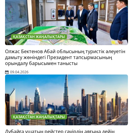
ҚАЗАҚСТАН ЖАҢАЛЫҚТАРЫ
Олжас Бектенов Абай облысының туристік әлеуетін
дамыту жөніндегі Президент тапсырмасының
орындалу барысымен танысты
09.04.2026
ҚАЗАҚСТАН ЖАҢАЛЫҚТАРЫ
Дубайға ұшатын рейстер сәуірдің аяғына дейін