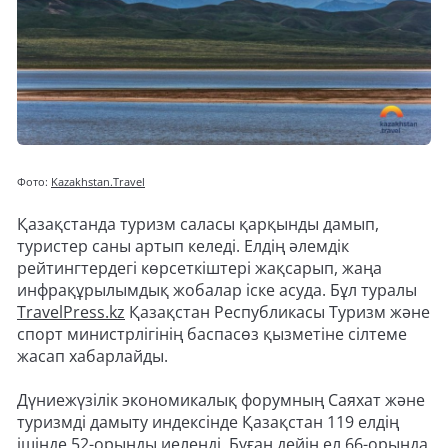
Фото:
Kazakhstan.Travel
Қазақстанда туризм саласы қарқынды дамып,
туристер саны артып келеді. Елдің әлемдік
рейтингтердегі көрсеткіштері жақсарып, жаңа
инфрақұрылымдық жобалар іске асуда. Бұл туралы
TravelPress.kz
Қазақстан Республикасы Туризм және
спорт министрлігінің баспасөз қызметіне сілтеме
жасап хабарлайды.
Дүниежүзілік экономикалық форумның Саяхат және
туризмді дамыту индексінде Қазақстан 119 елдің
ішінде 52-орынды иеленді. Бұған дейін ел 66-орында