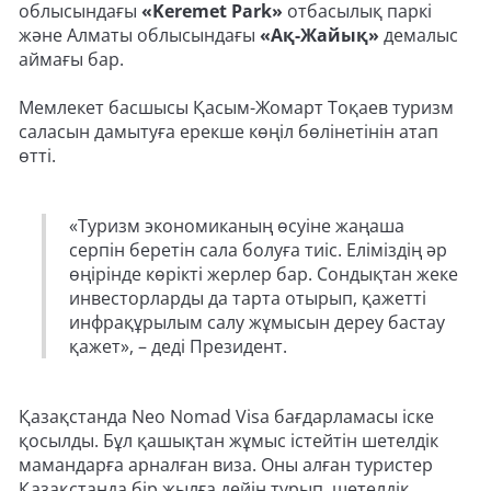
облысындағы
«Keremet Park»
отбасылық паркі
және Алматы облысындағы
«Ақ-Жайық»
демалыс
аймағы бар.
Мемлекет басшысы Қасым-Жомарт Тоқаев туризм
саласын дамытуға ерекше көңіл бөлінетінін атап
өтті.
«Туризм экономиканың өсуіне жаңаша
серпін беретін сала болуға тиіс. Еліміздің әр
өңірінде көрікті жерлер бар. Сондықтан жеке
инвесторларды да тарта отырып, қажетті
инфрақұрылым салу жұмысын дереу бастау
қажет», – деді Президент.
Қазақстанда Neo Nomad Visa бағдарламасы іске
қосылды. Бұл қашықтан жұмыс істейтін шетелдік
мамандарға арналған виза. Оны алған туристер
Қазақстанда бір жылға дейін тұрып, шетелдік