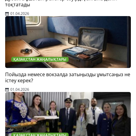
тоқтатады
01.04.2026
ҚАЗАҚСТАН ЖАҢАЛЫҚТАРЫ
Пойызда немесе вокзалда затыңызды ұмытсаңыз не
істеу керек?
01.04.2026
ҚАЗАҚСТАН ЖАҢАЛЫҚТАРЫ