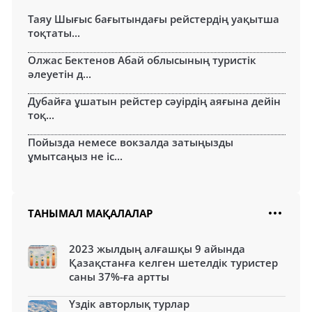
Таяу Шығыс бағытындағы рейстердің уақытша
тоқтаты...
Олжас Бектенов Абай облысының туристік
әлеуетін д...
Дубайға ұшатын рейстер сәуірдің аяғына дейін
тоқ...
Пойызда немесе вокзалда затыңызды
ұмытсаңыз не іс...
ТАНЫМАЛ МАҚАЛАЛАР
2023 жылдың алғашқы 9 айында
Қазақстанға келген шетелдік туристер
саны 37%-ға артты
Үздік авторлық турлар