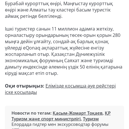
Бурабай курорттық өңірі, Маңғыстау курорттық
өңірі және Алматы тау кластері басым туристік
аймақ ретінде белгіленді.
Ішкі туристер санын 11 миллион адамға жеткізу,
орналастыру орындарының төсек-орын қорын 280
мыңға дейін ұлғайту, сондай-ақ барлық қонақ
үйлерді eQonaq ақпараттық жүйесіне енгізу
жоспарланып отыр. Қазақстан Дүниежүзілік
экономикалық форумның Саяхат және туризмді
дамыту индексінде әлемнің үздік 50 елінің қатарына
кіруді мақсат етіп отыр.
Оқи отырыңыз:
Елімізде қосымша әуе рейстері
іске қосылады
Новости по тегам:
Қасым-Жомарт Тоқаев
,
ҚР
Туризм және спорт министрлігі
,
Туризм
Елордада гидтер мен экскурсоводтар форумы